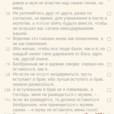
равно и муж не властен над своим телом, но
жена.
Не уклоняйтесь друг от друга, разве по
7:
5
согласию, на время, для упражнения в посте и
молитве, а
потом
опять будьте вместе, чтобы
не искушал вас сатана невоздержанием
вашим.
Впрочем это сказано мною как позволение, а
7:
6
не как повеление.
Ибо желаю, чтобы все люди были, как и я; но
7:
7
каждый имеет свое дарование от Бога, один
так, другой иначе.
Безбрачным же и вдовам говорю: хорошо им
7:
8
оставаться, как я.
Но если не
могут
воздержаться, пусть
7:
9
вступают в брак; ибо лучше вступить в брак,
нежели разжигаться.
А вступившим в брак не я повелеваю, а
7:
10
Господь: жене не разводиться с мужем, –
если же разведется, то должна оставаться
7:
11
безбрачною, или примириться с мужем
своим, – и мужу не оставлять жены
своей.