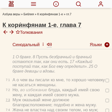
Азбука веры
»
Библия
»
К кори́нфянам 1-е
»
гл.7
К кори́нфянам 1-е
,
глава
7
Толкования
Языки
Синодальный
Ефрем Сирин, прп.
Иоанн Златоуст, свт.
1 О браке. 8 Пусть безбрачный и брачный
Феофилакт Болгарский, блж.
остаются так, как они есть. 17 «Каждый
Толковая Библия А.П. Лопухина
поступай так, как Бог ему определил». 25 О
браке девицы и вдовы.
Аверкий (Таушев), архиеп.
Феофан Затворник, свт.
А о чем вы писали ко мне, то хорошо человеку
7:
1
Феодорит Кирский, блж.
не касаться женщины.
Но,
во избежание
блуда, каждый имей свою
7:
2
жену, и каждая имей своего мужа.
Муж оказывай жене должное
7:
3
благорасположение; подобно и жена мужу.
Жена не властна над своим телом, но муж;
7:
4