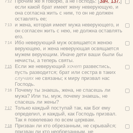
Прочим же я говорю, а не Господь: [
Зач. 137.
]
7:
12
если какой брат имеет жену неверующую, и
она согласна жить с ним, то он не должен
оставлять ее;
и жена, которая имеет мужа неверующего, и
7:
13
он согласен жить с нею, не должна оставлять
его.
Ибо неверующий муж освящается женою
7:
14
верующею, и жена неверующая освящается
мужем верующим. Иначе дети ваши были бы
нечисты, а теперь святы.
Если же неверующий
хочет
развестись,
7:
15
пусть разводится; брат или сестра в таких
случаях
не связаны; к миру призвал нас
Господь.
Почему ты знаешь, жена, не спасешь ли
7:
16
мужа? Или ты, муж, почему знаешь, не
спасешь ли жены?
Только каждый поступай так, как Бог ему
7:
17
определил, и каждый, как Господь призвал.
Так я повелеваю по всем церквам.
Призван ли кто обрезанным, не скрывайся;
7:
18
призван ли кто необрезанным, не