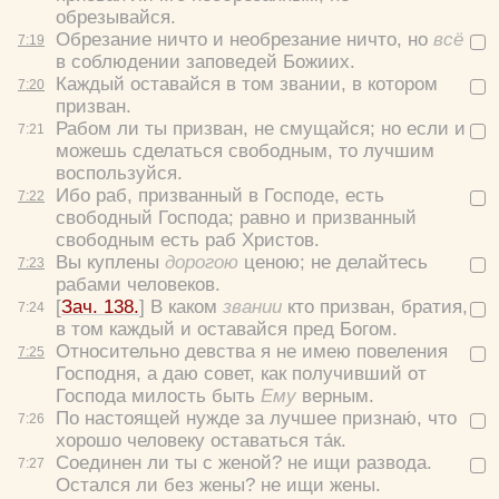
обрезывайся.
Обрезание ничто и необрезание ничто, но
всё
7:
19
в соблюдении заповедей Божиих.
Каждый оставайся в том звании, в котором
7:
20
призван.
Рабом ли ты призван, не смущайся; но если и
7:
21
можешь сделаться свободным, то лучшим
воспользуйся.
Ибо раб, призванный в Господе, есть
7:
22
свободный Господа; равно и призванный
свободным есть раб Христов.
Вы куплены
дорогою
ценою; не делайтесь
7:
23
рабами человеков.
[
Зач. 138.
] В каком
звании
кто призван, братия,
7:
24
в том каждый и оставайся пред Богом.
Относительно девства я не имею повеления
7:
25
Господня, а даю совет, как получивший от
Господа милость быть
Ему
верным.
По настоящей нужде за лучшее признаю́, что
7:
26
хорошо человеку оставаться та́к.
Соединен ли ты с женой? не ищи развода.
7:
27
Остался ли без жены? не ищи жены.
Цвет: