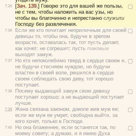
[
Зач. 139.
] Говорю это для вашей же пользы,
7:
35
не с тем, чтобы наложить на вас узы, но
чтобы вы благочинно и непрестанно
служили
Господу без развлечения.
Если же кто почитает неприличным для своей
7:
36
девицы то, чтобы она, будучи в зрелом
возрасте, оставалась так, тот пусть делает,
как хочет: не согрешит; пусть
таковые
выходят замуж.
Но кто непоколебимо тверд в сердце своем и,
7:
37
не будучи стесняем нуждою, но будучи
властен в своей воле, решился в сердце
своем соблюдать свою деву, тот хорошо
поступает.
Посему выдающий замуж свою девицу
7:
38
поступает хорошо; а не выдающий поступает
лучше.
Жена связана законом, доколе жив муж ее;
7:
39
если же муж ее умрет, свободна выйти, за
кого хочет, только в Господе.
Но она блаженнее, если останется так, по
7:
40
моему совету; а думаю, и я имею Духа