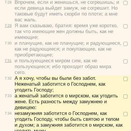
Впрочем, если и женишься, не согрешишь; и
7:
28
если девица выйдет замуж, не согрешит. Но
таковые будут иметь скорби по плоти; а мне
вас жаль.
Я вам сказываю, братия: время уже коротко,
7:
29
так что имеющие жен должны быть, как не
Да
Хорошо
Нет
имеющие;
Вход
Регистрация
и плачущие, как не плачущие; и радующиеся,
7:
30
как не радующиеся; и покупающие, как не
приобретающие;
и пользующиеся миром сим, как не
7:
31
пользующиеся; ибо проходит образ мира
Удалить
Сохранить
сего.
А я хочу, чтобы вы были без забот.
7:
32
Неженатый заботится о Господнем, как
угодить Господу;
а женатый заботится о мирском, как угодить
7:
33
жене. Есть разность между замужнею и
девицею:
незамужняя заботится о Господнем, как
7:
34
угодить Господу, чтобы быть святою и телом
и духом; а замужняя заботится о мирском, как
угодить мужу.