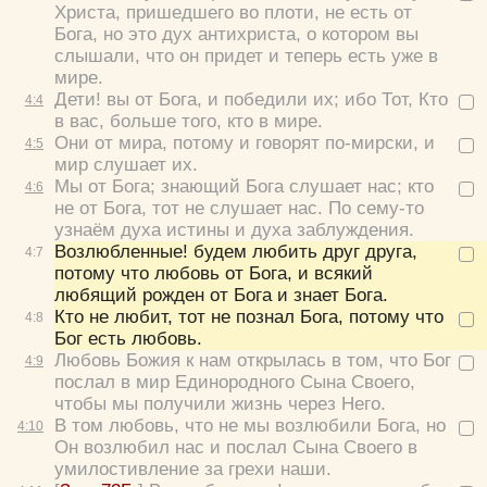
Христа, пришедшего во плоти, не есть от
Бога, но это дух антихриста, о котором вы
слышали, что он придет и теперь есть уже в
мире.
Дети! вы от Бога, и победили их; ибо Тот, Кто
4:
4
в вас, больше того, кто в мире.
Они от мира, потому и говорят по-мирски, и
4:
5
мир слушает их.
Мы от Бога; знающий Бога слушает нас; кто
4:
6
не от Бога, тот не слушает нас. По сему-то
узнаём духа истины и духа заблуждения.
Возлюбленные! будем любить друг друга,
4:
7
потому что любовь от Бога, и всякий
любящий рожден от Бога и знает Бога.
Кто не любит, тот не познал Бога, потому что
4:
8
Бог есть любовь.
Любовь Божия к нам открылась в том, что Бог
4:
9
послал в мир Единородного Сына Своего,
чтобы мы получили жизнь через Него.
В том любовь, что не мы возлюбили Бога, но
4:
10
Он возлюбил нас и послал Сына Своего в
умилостивление за грехи наши.