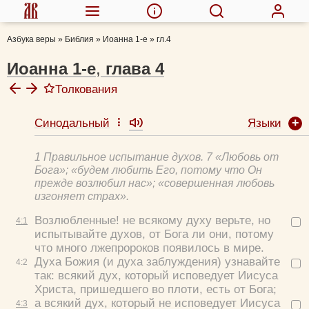
Азбука веры
»
Библия
»
Иоанна 1-е
»
гл.4
Иоанна 1-е
,
глава
4
Толкования
Языки
Синодальный
Августин Аврелий, блж.
Феофилакт Болгарский, блж.
1 Правильное испытание духов. 7 «Любовь от
Толковая Библия А.П. Лопухина
Бога»; «будем любить Его, потому что Он
Иустин (Попович), прп.
прежде возлюбил нас»; «совершенная любовь
изгоняет страх».
Михаил (Лузин), еп.
Возлюбленные! не всякому духу верьте, но
4:
1
испытывайте духов, от Бога ли они, потому
что много лжепророков появилось в мире.
Духа Божия (и духа заблуждения) узнавайте
4:
2
так: всякий дух, который исповедует Иисуса
Христа, пришедшего во плоти, есть от Бога;
а всякий дух, который не исповедует Иисуса
4:
3