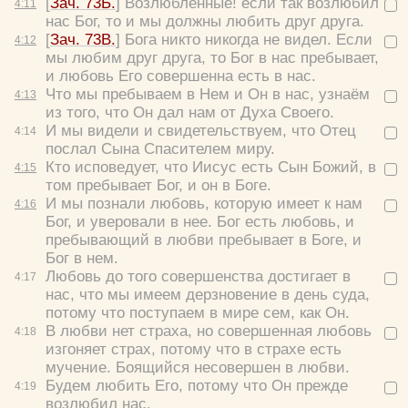
[
Зач. 73Б.
] Возлюбленные! если так возлюбил
4:
11
нас Бог, то и мы должны любить друг друга.
[
Зач. 73В.
] Бога никто никогда не видел. Если
4:
12
мы любим друг друга, то Бог в нас пребывает,
и любовь Его совершенна есть в нас.
Что мы пребываем в Нем и Он в нас, узнаём
4:
13
из того, что Он дал нам от Духа Своего.
И мы видели и свидетельствуем, что Отец
4:
14
послал Сына Спасителем миру.
Кто исповедует, что Иисус есть Сын Божий, в
4:
15
том пребывает Бог, и он в Боге.
И мы познали любовь, которую имеет к нам
4:
16
Бог, и уверовали в нее. Бог есть любовь, и
пребывающий в любви пребывает в Боге, и
Цвет:
Бог в нем.
Любовь до того совершенства достигает в
4:
17
нас, что мы имеем дерзновение в день суда,
потому что поступаем в мире сем, как Он.
В любви нет страха, но совершенная любовь
4:
18
изгоняет страх, потому что в страхе есть
Да
Хорошо
Нет
мучение. Боящийся несовершен в любви.
Вход
Регистрация
Будем любить Его, потому что Он прежде
4:
19
возлюбил нас.