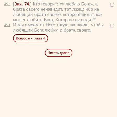
[
Зач. 74.
] Кто говорит: «я люблю Бога», а
4:
20
брата своего ненавидит, тот лжец: ибо не
любящий брата своего, которого видит, как
Удалить
Сохранить
может любить Бога, Которого не видит?
И мы имеем от Него такую заповедь, чтобы
4:
21
любящий Бога любил и брата своего.
Вопросы к главе 4
Читать далее