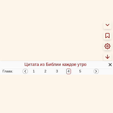
✕
Цитата из Библии каждое утро
Глава:
1
2
3
4
5
О Библии
О переводах Библии