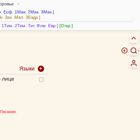
доровье
.
Есф.
1Мак.
2Мак.
3Мак.
Аг.
Зах.
Мал.
3Ездр.
.
1Тим.
2Тим.
Тит.
Флм.
Евр.
Откр.
Языки
о лице
 Писания.