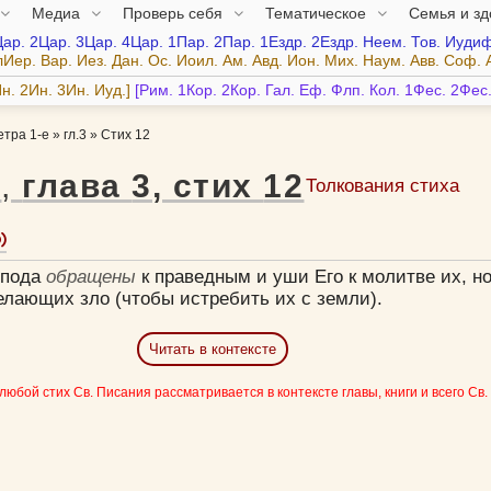
Медиа
Проверь себя
Тематическое
Семья и з
Цар.
2Цар.
3Цар.
4Цар.
1Пар.
2Пар.
1Ездр.
2Ездр.
Неем.
Тов.
Иудиф
лИер.
Вар.
Иез.
Дан.
Ос.
Иоил.
Ам.
Авд.
Ион.
Мих.
Наум.
Авв.
Соф.
н.
2Ин.
3Ин.
Иуд.
Рим.
1Кор.
2Кор.
Гал.
Еф.
Флп.
Кол.
1Фес.
2Фес
етра 1-е
»
гл.3
»
Стих 12
е
,
глава
3
,
стих
12
Толкования стиха
спода
обращены
к праведным и уши Его к молитве их, н
елающих зло (чтобы истребить их с земли).
Читать в контексте
 любой стих Св. Писания рассматривается в контексте главы, книги и всего Св.