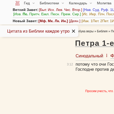
Гид
Библиотеки
Календарь
Молитва
Ветхий Завет:
Быт.
Исх.
Лев.
Чис.
Втор.
Нав.
Суд.
Руф.
1
Иов.
Пс.
Притч.
Еккл.
Песн.
Прем.
Сир.
Ис.
Иер.
Плч.
Пос
Новый Завет:
Мф.
Мк.
Лк.
Ин.
Деян.
Иак.
1Пет.
2Пет.
1И
✕
Цитата из Библии каждое утро
Азбука веры
»
Библия
»
П
Петра 1-
Синодальный
потому что очи Го
3:
12
Господне против д
Просим учесть, что