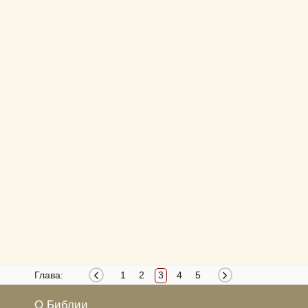
Глава:
1
2
3
4
5
О Библии