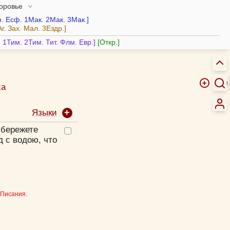
доровье
.
Есф.
1Мак.
2Мак.
3Мак.
Аг.
Зах.
Мал.
3Ездр.
.
1Тим.
2Тим.
Тит.
Флм.
Евр.
Откр.
ха
Языки
 бережете
д с водою, что
 Писания.