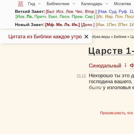
Гид
Библиотеки
Календарь
Молитва
Ветхий Завет:
Быт.
Исх.
Лев.
Чис.
Втор.
Нав.
Суд.
Руф.
1
Иов.
Пс.
Притч.
Еккл.
Песн.
Прем.
Сир.
Ис.
Иер.
Плч.
Пос
Новый Завет:
Мф.
Мк.
Лк.
Ин.
Деян.
Иак.
1Пет.
2Пет.
1И
✕
Цитата из Библии каждое утро
Азбука веры
»
Библия
»
Ц
Царств 1
Синодальный
Нехорошо ты это д
26:
16
господина вашего, 
были
у изголовья 
Просим учесть, что