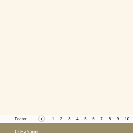
Глава:
1
2
3
4
5
6
7
8
9
10
О Библии