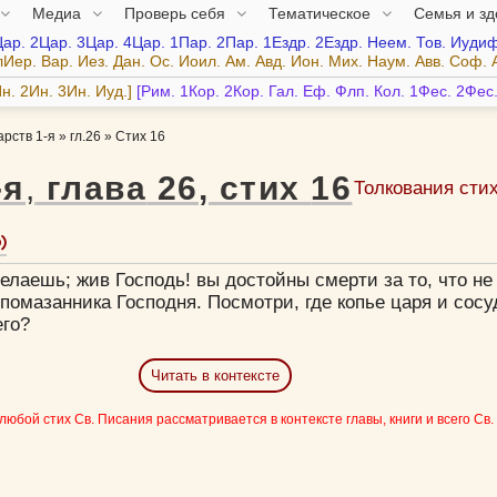
Медиа
Проверь себя
Тематическое
Семья и з
Цар.
2Цар.
3Цар.
4Цар.
1Пар.
2Пар.
1Ездр.
2Ездр.
Неем.
Тов.
Иудиф
лИер.
Вар.
Иез.
Дан.
Ос.
Иоил.
Ам.
Авд.
Ион.
Мих.
Наум.
Авв.
Соф.
н.
2Ин.
3Ин.
Иуд.
Рим.
1Кор.
2Кор.
Гал.
Еф.
Флп.
Кол.
1Фес.
2Фес
арств 1-я
»
гл.26
»
Стих 16
-я
,
глава
26
,
стих
16
Толкования сти
елаешь; жив Господь! вы достойны смерти за то, что не
помазанника Господня. Посмотри, где копье царя и сосу
его?
Читать в контексте
 любой стих Св. Писания рассматривается в контексте главы, книги и всего Св.