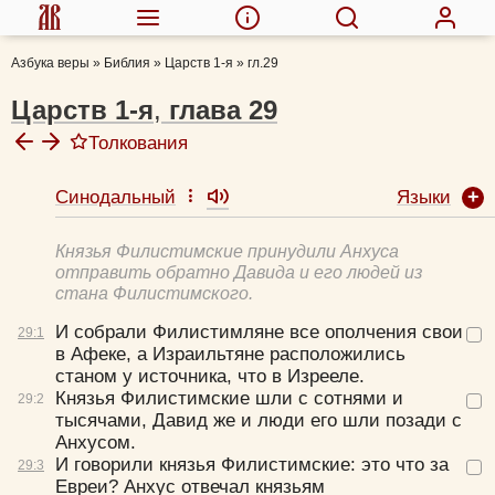
Азбука веры
»
Библия
»
Царств 1-я
»
гл.29
Царств 1-я
,
глава
29
Толкования
Языки
Синодальный
Князья Филистимские принудили Анхуса
отправить обратно Давида и его людей из
стана Филистимского.
И собрали Филистимляне все ополчения свои
29:
1
в Афеке, а Израильтяне расположились
станом у источника, что в Изрееле.
Князья Филистимские шли с сотнями и
29:
2
тысячами, Давид же и люди его шли позади с
Анхусом.
И говорили князья Филистимские: это что за
29:
3
Евреи? Анхус отвечал князьям