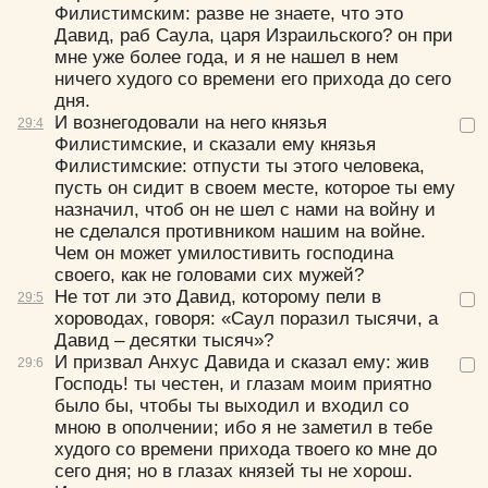
Филистимским: разве не знаете, что это
Давид, раб Саула, царя Израильского? он при
мне уже более года, и я не нашел в нем
ничего худого со времени его прихода до сего
дня.
И вознегодовали на него князья
29:
4
Филистимские, и сказали ему князья
Филистимские: отпусти ты этого человека,
пусть он сидит в своем месте, которое ты ему
назначил, чтоб он не шел с нами на войну и
не сделался противником нашим на войне.
Чем он может умилостивить господина
своего, как не головами сих мужей?
Не тот ли это Давид, которому пели в
29:
5
хороводах, говоря: «Саул поразил тысячи, а
Давид – десятки тысяч»?
И призвал Анхус Давида и сказал ему: жив
29:
6
Господь! ты честен, и глазам моим приятно
было бы, чтобы ты выходил и входил со
мною в ополчении; ибо я не заметил в тебе
худого со времени прихода твоего ко мне до
сего дня; но в глазах князей ты не хорош.