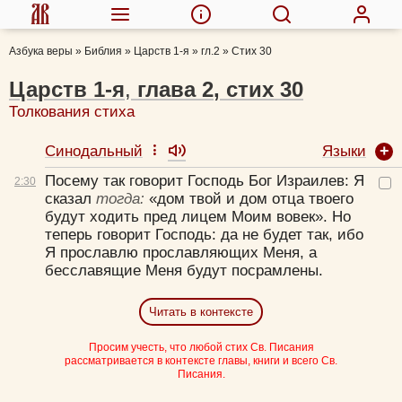
Азбука веры
»
Библия
»
Царств 1-я
»
гл.2
»
Стих 30
Царств 1-я
,
глава
2
,
стих
30
Толкования стиха
Языки
Синодальный
Посему так говорит Господь Бог Израилев: Я
2:
30
сказал
тогда:
«дом твой и дом отца твоего
будут ходить пред лицем Моим вовек». Но
теперь говорит Господь: да не будет так, ибо
Я прославлю прославляющих Меня, а
бесславящие Меня будут посрамлены.
Читать в контексте
Просим учесть, что любой стих Св. Писания
рассматривается в контексте главы, книги и всего Св.
Писания.