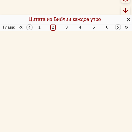
✕
Цитата из Библии каждое утро
Глава:
1
2
3
4
5
6
7
О Библии
О переводах Библии
Об этой программе
Толкования Библии
Библия за год
Новый Завет 4 раза за год
Схемы и пособия
Согласование 4-х Евангелий
Учим Писания