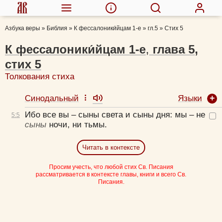
Азбука веры
»
Библия
»
К фессалоники́йцам 1-е
»
гл.5
»
Стих 5
К фессалоники́йцам 1-е
,
глава
5
,
стих
5
Толкования стиха
Языки
Синодальный
Ибо все вы – сыны света и сыны дня: мы – не
5:
5
сыны
ночи, ни тьмы.
Читать в контексте
Просим учесть, что любой стих Св. Писания
рассматривается в контексте главы, книги и всего Св.
Писания.