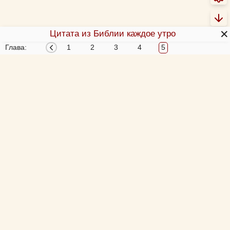
✕
Цитата из Библии каждое утро
Глава:
1
2
3
4
5
О Библии
О переводах Библии
Об этой программе
Толкования Библии
Библия за год
Новый Завет 4 раза за год
Схемы и пособия
Согласование 4-х Евангелий
Учим Писания