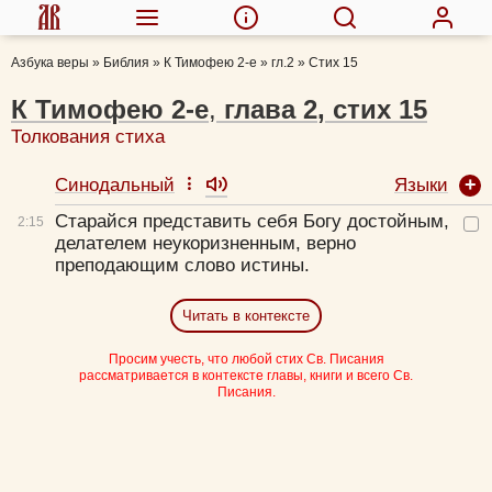
Азбука веры
»
Библия
»
К Тимофею 2-е
»
гл.2
»
Стих 15
К Тимофею 2-е
,
глава
2
,
стих
15
Толкования стиха
Языки
Синодальный
Старайся представить себя Богу достойным,
2:
15
делателем неукоризненным, верно
преподающим слово истины.
Читать в контексте
Просим учесть, что любой стих Св. Писания
рассматривается в контексте главы, книги и всего Св.
Писания.