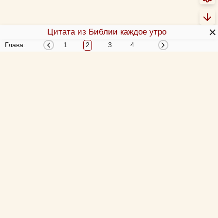
✕
Цитата из Библии каждое утро
Глава:
1
2
3
4
О Библии
О переводах Библии
Об этой программе
Толкования Библии
Библия за год
Новый Завет 4 раза за год
Схемы и пособия
Согласование 4-х Евангелий
Учим Писания