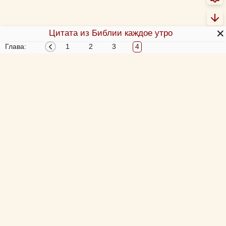
✕
Цитата из Библии каждое утро
Глава:
1
2
3
4
О Библии
О переводах Библии
Об этой программе
Толкования Библии
Библия за год
Новый Завет 4 раза за год
Схемы и пособия
Согласование 4-х Евангелий
Учим Писания