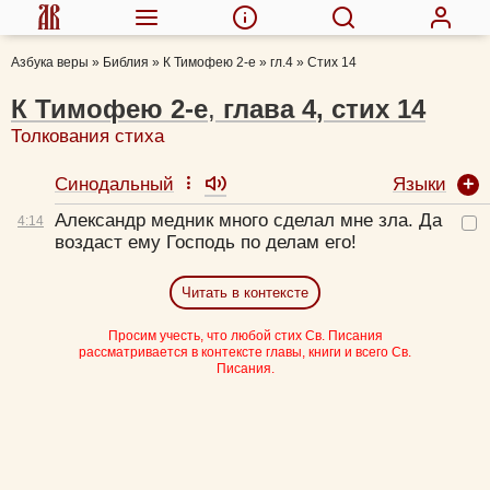
Азбука веры
»
Библия
»
К Тимофею 2-е
»
гл.4
»
Стих 14
К Тимофею 2-е
,
глава
4
,
стих
14
Толкования стиха
Языки
Синодальный
Александр медник много сделал мне зла. Да
4:
14
воздаст ему Господь по делам его!
Читать в контексте
Просим учесть, что любой стих Св. Писания
рассматривается в контексте главы, книги и всего Св.
Писания.