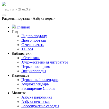
Разделы портала «Азбука веры»
Главная
Гид
Гид по порталу
Древо портала
С чего начать
TG бот
Библиотеки
«Отечник»
Художественная литература
Церковное право
Энциклопедия
Календарь
Церковный календарь
Аудиокалендарь
Расширение Chrome
Молитва
Азбука паломника
Азбука певческая
Богослужение сегодня