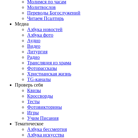
Молимся по часам
Молитвослов
Переводы Богослужений
Читаем Псалтирь
Медиа
Азбука новостей
Азбука фото
Аудио
Видео
Литургия
Радио
Трансляция из храма
Фоторассказы
Христианская жизнь
TG-каналы
Проверь себя
Квизы
Кроссворды
Тесты
Фотовикторины
Игры
Учим Писания
Тематическое
Азбука бессмертия
Азбука искусства