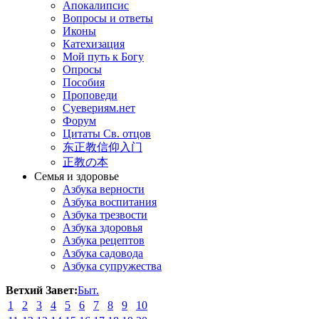
Апокалипсис
Вопросы и ответы
Иконы
Катехизация
Мой путь к Богу
Опросы
Пособия
Проповеди
Суевериям.нет
Форум
Цитаты Св. отцов
东正教信仰入门
正教の本
Семья и здоровье
Азбука верности
Азбука воспитания
Азбука трезвости
Азбука здоровья
Азбука рецептов
Азбука садовода
Азбука супружества
Ветхий Завет:
Быт.
1
2
3
4
5
6
7
8
9
10