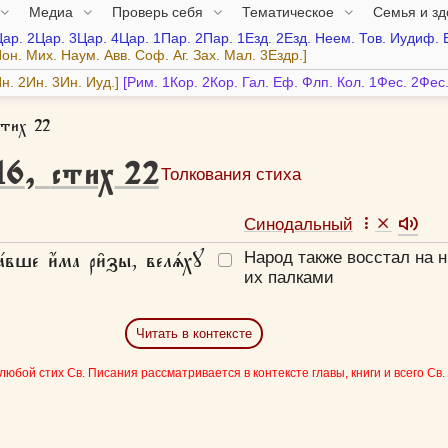
Медиа
Проверь себя
Тематическое
Семья и з
Цар.
2Цар.
3Цар.
4Цар.
1Пар.
2Пар.
1Езд.
2Езд.
Неем.
Тов.
Иудиф.
он.
Мих.
Наум.
Авв.
Соф.
Аг.
Зах.
Мал.
3Ездр.
н.
2Ин.
3Ин.
Иуд.
Рим.
1Кор.
2Кор.
Гал.
Еф.
Флп.
Кол.
1Фес.
2Фес
тих 22
16
,
стих
22
Толкования стиха
Синодальный
а́вше и҆́ма ри̑зы, велѧ́хꙋ
Народ также восстал на н
их палками
Читать в контексте
 любой стих Св. Писания рассматривается в контексте главы, книги и всего Св.