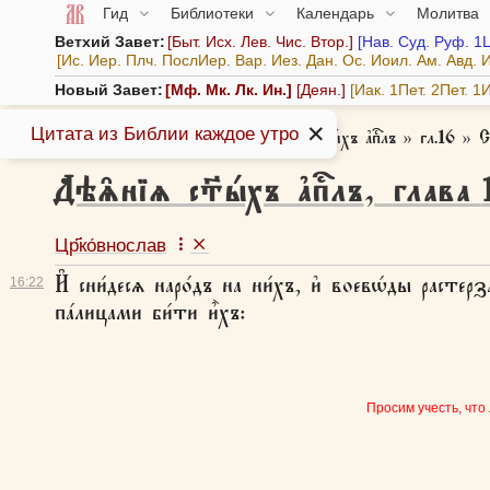
Гид
Библиотеки
Календарь
Молитва
Ветхий Завет:
Быт.
Исх.
Лев.
Чис.
Втор.
Нав.
Суд.
Руф.
1
Ис.
Иер.
Плч.
ПослИер.
Вар.
Иез.
Дан.
Ос.
Иоил.
Ам.
Авд.
И
Новый Завет:
Мф.
Мк.
Лк.
Ин.
Деян.
Иак.
1Пет.
2Пет.
1И
✕
Цитата из Библии каждое утро
Азбука веры
»
Библия
»
Дѣѧ̑нїѧ ст҃ы́хъ а҆пⷭ҇лъ
»
гл.16
»
С
Дѣѧ̑нїѧ ст҃ы́хъ а҆пⷭ҇лъ
,
глава
Цр҃ко́внослав
И҆ сни́десѧ наро́дъ на ни́хъ, и҆ воевѡ́ды растерз
16:
22
па́лицами би́ти и҆̀хъ:
Просим учесть, что