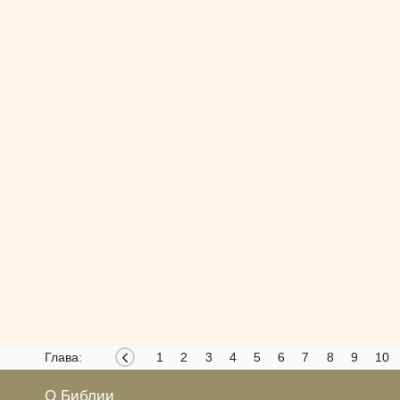
Глава:
1
2
3
4
5
6
7
8
9
10
О Библии