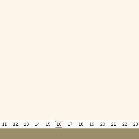
Вход
Регистрация
Удалить
Сохранить
Прятать
Компактная
11
12
13
14
15
16
17
18
19
20
21
22
23