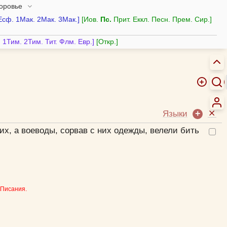
доровье
Есф.
1Мак.
2Мак.
3Мак.
Иов.
Пс.
Прит.
Еккл.
Песн.
Прем.
Сир.
.
1Тим.
2Тим.
Тит.
Флм.
Евр.
Откр.
Языки
их, а воеводы, сорвав с них одежды, велели бить
 Писания.