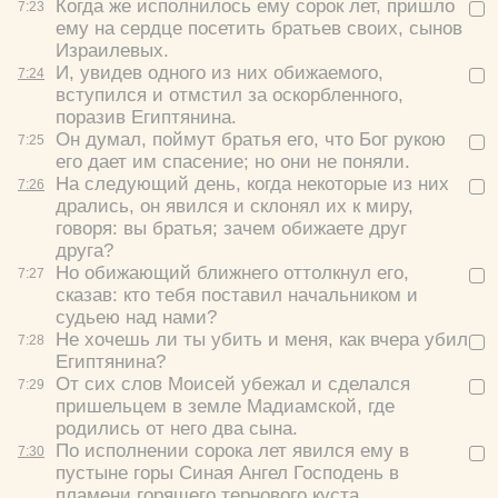
Когда же исполнилось ему сорок лет, пришло
7:
23
ему на сердце посетить братьев своих, сынов
Израилевых.
И, увидев одного из них обижаемого,
7:
24
вступился и отмстил за оскорбленного,
поразив Египтянина.
Он думал, поймут братья его, что Бог рукою
7:
25
его дает им спасение; но они не поняли.
На следующий день, когда некоторые из них
7:
26
дрались, он явился и склонял их к миру,
говоря: вы братья; зачем обижаете друг
друга?
Но обижающий ближнего оттолкнул его,
7:
27
сказав: кто тебя поставил начальником и
судьею над нами?
Не хочешь ли ты убить и меня, как вчера убил
7:
28
Египтянина?
От сих слов Моисей убежал и сделался
7:
29
пришельцем в земле Мадиамской, где
родились от него два сына.
По исполнении сорока лет явился ему в
7:
30
пустыне горы Синая Ангел Господень в
пламени горящего тернового куста.