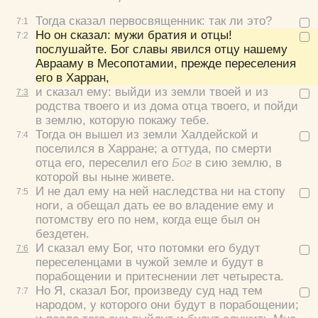
Тогда сказал первосвященник:
так ли это?
7:
1
Но он сказал:
мужи братия и отцы!
7:
2
послушайте. Бог славы явился отцу нашему
Аврааму в Месопотамии, прежде переселения
его в Харран,
и сказал ему: выйди из земли твоей и из
7:
3
родства твоего и из дома отца твоего, и пойди
в землю, которую покажу тебе.
Тогда он вышел из земли Халдейской и
7:
4
поселился в Харране; а оттуда, по смерти
отца его, переселил его
Бог
в сию землю, в
которой вы ныне живете.
И не дал ему на ней наследства ни на стопу
7:
5
ноги, а обещал дать ее во владение ему и
потомству его по нем, когда еще был он
бездетен.
И сказал ему Бог, что потомки его будут
7:
6
переселенцами в чужой земле и будут в
порабощении и притеснении лет четыреста.
Но Я, сказал Бог, произведу суд над тем
7:
7
народом, у которого они будут в порабощении;