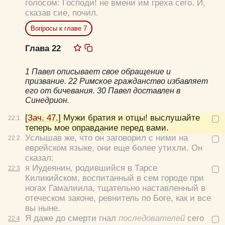
голосом:
Господи! не вмени им греха сего.
И,
сказав сие, почил.
Вопросы к главе 7
Глава 22
1 Павел описывает свое обращение и
призвание. 22 Римское гражданство избавляет
его от бичевания. 30 Павел доставлен в
Синедрион.
[
Зач. 47.
]
Мужи братия и отцы! выслушайте
22:
1
теперь мое оправдание перед вами.
Услышав же, что он заговорил с ними на
22:
2
еврейском языке, они еще более утихли. Он
сказал:
я Иудеянин, родившийся в Тарсе
22:
3
Киликийском, воспитанный в сем городе при
ногах Гамалиила, тщательно наставленный в
отеческом законе, ревнитель по Боге, как и все
вы ныне.
Я даже до смерти гнал
последователей
сего
22:
4