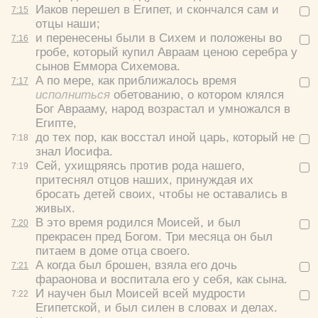
Иаков перешел в Египет, и скончался сам и
7:
15
отцы наши;
и перенесены были в Сихем и положены во
7:
16
гробе, который купил Авраам ценою серебра у
сынов Еммора Сихемова.
А по мере, как приближалось время
7:
17
исполниться
обетованию, о котором клялся
Бог Аврааму, народ возрастал и умножался в
Египте,
до тех пор, как восстал иной царь, который не
7:
18
знал Иосифа.
Сей, ухищряясь против рода нашего,
7:
19
притеснял отцов наших, принуждая их
бросать детей своих, чтобы не оставались в
живых.
В это время родился Моисей, и был
7:
20
прекрасен пред Богом. Три месяца он был
питаем в доме отца своего.
А когда был брошен, взяла его дочь
7:
21
фараонова и воспитала его у себя, как сына.
И научен был Моисей всей мудрости
7:
22
Египетской, и был силен в словах и делах.