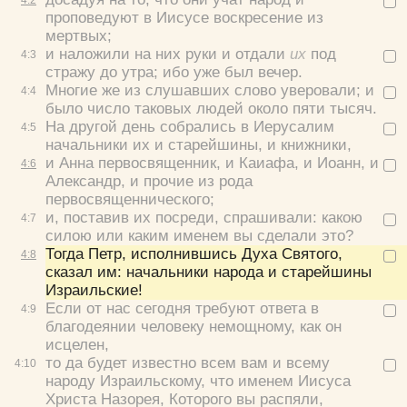
проповедуют в Иисусе воскресение из
мертвых;
и наложили на них руки и отдали
их
под
4:
3
стражу до утра; ибо уже был вечер.
Многие же из слушавших слово уверовали; и
4:
4
было число таковых людей около пяти тысяч.
На другой день собрались в Иерусалим
4:
5
начальники их и старейшины, и книжники,
и Анна первосвященник, и Каиафа, и Иоанн, и
4:
6
Александр, и прочие из рода
первосвященнического;
и, поставив их посреди, спрашивали:
какою
4:
7
силою или каким именем вы сделали это?
Тогда Петр, исполнившись Духа Святого,
4:
8
сказал им:
начальники народа и старейшины
Израильские!
Если от нас сегодня требуют ответа в
4:
9
благодеянии человеку немощному, как он
исцелен,
то да будет известно всем вам и всему
4:
10
народу Израильскому, что именем Иисуса
Христа Назорея, Которого вы распяли,