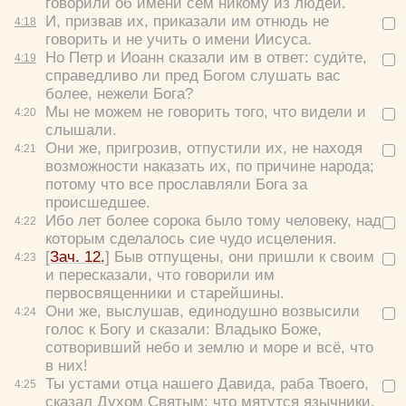
говорили об имени сем никому из людей.
И, призвав их, приказали им отнюдь не
4:
18
говорить и не учить о имени Иисуса.
Но Петр и Иоанн сказали им в ответ:
суди́те,
4:
19
справедливо ли пред Богом слушать вас
более, нежели Бога?
Мы не можем не говорить того, что видели и
4:
20
слышали.
Они же, пригрозив, отпустили их, не находя
4:
21
возможности наказать их, по причине народа;
потому что все прославляли Бога за
происшедшее.
Ибо лет более сорока было тому человеку, над
4:
22
которым сделалось сие чудо исцеления.
[
Зач. 12.
] Быв отпущены, они пришли к своим
4:
23
и пересказали, что говорили им
первосвященники и старейшины.
Они же, выслушав, единодушно возвысили
4:
24
голос к Богу и сказали:
Владыко Боже,
сотворивший небо и землю и море и всё, что
в них!
Ты устами отца нашего Давида, раба Твоего,
4:
25
сказал Духом Святым: что мятутся язычники,