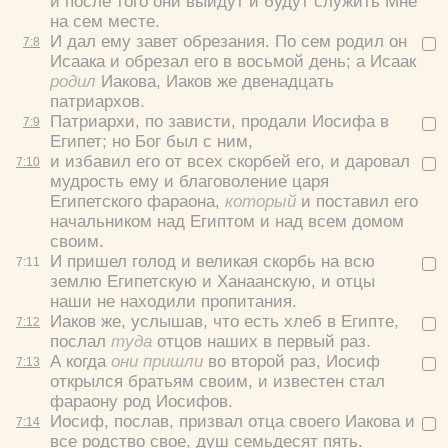
и после того они выйдут и будут служить Мне
на сем месте.
И дал ему завет обрезания. По сем родил он
7:
8
Исаака и обрезал его в восьмой день; а Исаак
родил
Иакова, Иаков же двенадцать
патриархов.
Патриархи, по зависти, продали Иосифа в
7:
9
Египет; но Бог был с ним,
и избавил его от всех скорбей его, и даровал
7:
10
мудрость ему и благоволение царя
Египетского фараона,
который
и поставил его
начальником над Египтом и над всем домом
своим.
И пришел голод и великая скорбь на всю
7:
11
землю Египетскую и Ханаанскую, и отцы
наши не находили пропитания.
Иаков же, услышав, что есть хлеб в Египте,
7:
12
послал
туда
отцов наших в первый раз.
А когда
они пришли
во второй раз, Иосиф
7:
13
открылся братьям своим, и известен стал
фараону род Иосифов.
Иосиф, послав, призвал отца своего Иакова и
7:
14
все родство свое, душ семьдесят пять.