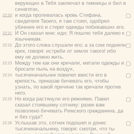
верующих в Тебя заключал в темницы и бил в
синагогах,
и когда проливалась кровь Стефана,
22:
20
свидетеля Твоего, я там стоял, одобрял
убиение его и стерег одежды побивавших его.
И Он сказал мне: иди; Я пошлю тебя далеко к
22:
21
язычникам.
До этого слова слушали его; а за сим подняли
22:
22
крик, говоря:
истреби от земли такого! ибо
ему не должно жить.
Между тем как они кричали, метали одежды и
22:
23
бросали пыль на воздух,
тысяченачальник повелел ввести его в
22:
24
крепость, приказав бичевать его, чтобы
узнать, по какой причине так кричали против
него.
Но когда растянули его ремнями, Павел
22:
25
сказал стоявшему сотнику:
разве вам
позволено бичевать Римского гражданина, да
и без суда?
Услышав это, сотник подошел и донес
22:
26
тысяченачальнику, говоря:
смотри, что ты