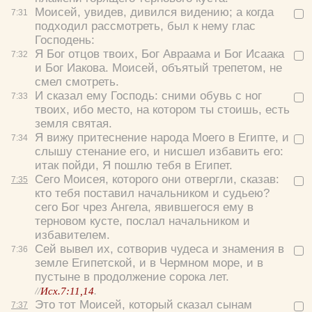
Моисей, увидев, дивился видению; а когда
7:
31
подходил рассмотреть, был к нему глас
Господень:
Я Бог отцов твоих, Бог Авраама и Бог Исаака
7:
32
и Бог Иакова. Моисей, объятый трепетом, не
смел смотреть.
И сказал ему Господь: сними обувь с ног
7:
33
твоих, ибо место, на котором ты стоишь, есть
Цвет:
земля святая.
Я вижу притеснение народа Моего в Египте, и
7:
34
слышу стенание его, и нисшел избавить его:
итак пойди, Я пошлю тебя в Египет.
Сего Моисея, которого они отвергли, сказав:
7:
35
кто тебя поставил начальником и судьею?
Да
Хорошо
Нет
сего Бог чрез Ангела, явившегося ему в
Вход
Регистрация
терновом кусте, послал начальником и
избавителем.
Сей вывел их, сотворив чудеса и знамения в
7:
36
земле Египетской, и в Чермном море, и в
пустыне в продолжение сорока лет.
Удалить
Сохранить
//
Исх.
7
:11,14
.
Это тот Моисей, который сказал сынам
7:
37