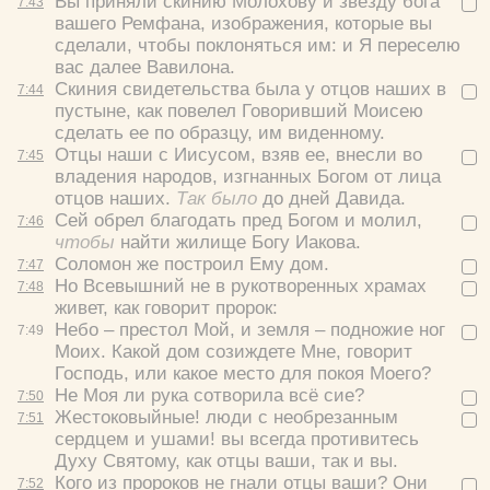
Вы приняли скинию Молохову и звезду бога
7:
43
вашего Ремфана, изображения, которые вы
сделали, чтобы поклоняться им: и Я переселю
вас далее Вавилона.
Скиния свидетельства была у отцов наших в
7:
44
пустыне, как повелел Говоривший Моисею
сделать ее по образцу, им виденному.
Отцы наши с Иисусом, взяв ее, внесли во
7:
45
владения народов, изгнанных Богом от лица
отцов наших.
Так было
до дней Давида.
Сей обрел благодать пред Богом и молил,
7:
46
чтобы
найти жилище Богу Иакова.
Соломон же построил Ему дом.
7:
47
Но Всевышний не в рукотворенных храмах
7:
48
живет, как говорит пророк:
Небо – престол Мой, и земля – подножие ног
7:
49
Моих. Какой дом созиждете Мне, говорит
Господь, или какое место для покоя Моего?
Не Моя ли рука сотворила всё сие?
7:
50
Жестоковыйные! люди с необрезанным
7:
51
сердцем и ушами! вы всегда противитесь
Духу Святому, как отцы ваши, так и вы.
Кого из пророков не гнали отцы ваши? Они
7:
52