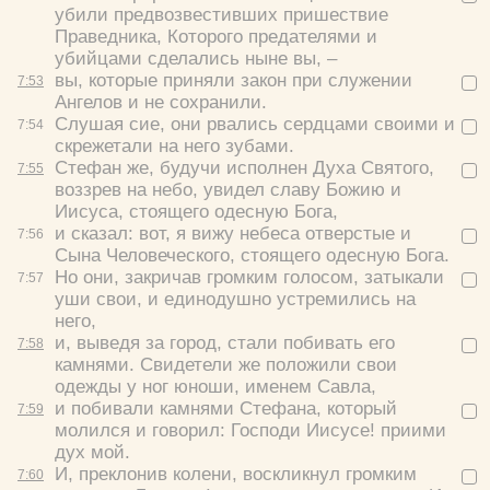
убили предвозвестивших пришествие
Праведника, Которого предателями и
убийцами сделались ныне вы, –
вы, которые приняли закон при служении
7:
53
Ангелов и не сохранили.
Слушая сие, они рвались сердцами своими и
7:
54
скрежетали на него зубами.
Стефан же, будучи исполнен Духа Святого,
7:
55
воззрев на небо, увидел славу Божию и
Иисуса, стоящего одесную Бога,
и сказал:
вот, я вижу небеса отверстые и
7:
56
Сына Человеческого, стоящего одесную Бога.
Но они, закричав громким голосом, затыкали
7:
57
уши свои, и единодушно устремились на
него,
и, выведя за город, стали побивать его
7:
58
камнями. Свидетели же положили свои
одежды у ног юноши, именем Савла,
и побивали камнями Стефана, который
7:
59
молился и говорил:
Господи Иисусе! приими
дух мой.
И, преклонив колени, воскликнул громким
7:
60