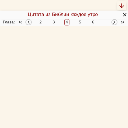
✕
Цитата из Библии каждое утро
Глава:
1
2
3
4
5
6
7
8
О Библии
О переводах Библии
Об этой программе
Толкования Библии
Библия за год
Новый Завет 4 раза за год
Схемы и пособия
Согласование 4-х Евангелий
Учим Писания
Аудиобиблия