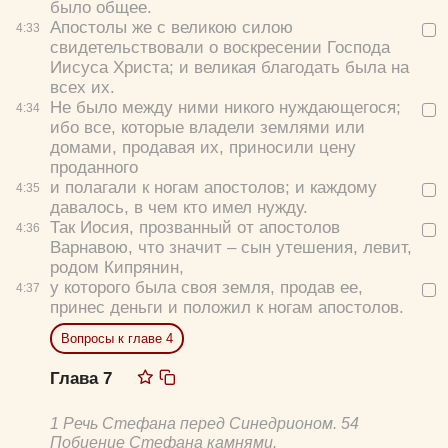
было общее.
Апостолы же с великою силою
4:
33
свидетельствовали о воскресении Господа
Иисуса Христа; и великая благодать была на
всех их.
Не было между ними никого нуждающегося;
4:
34
ибо все, которые владели землями или
домами, продавая их, приносили цену
проданного
и полагали к ногам апостолов; и каждому
4:
35
давалось, в чем кто имел нужду.
Так Иосия, прозванный от апостолов
4:
36
Варнавою, что значит – сын утешения, левит,
родом Кипрянин,
у которого была своя земля, продав ее,
4:
37
принес деньги и положил к ногам апостолов.
Вопросы к главе 4
Глава 7
1 Речь Стефана перед Синедрионом. 54
Побиение Стефана камнями.