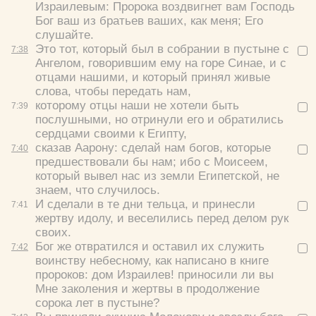
Израилевым: Пророка воздвигнет вам Господь
Бог ваш из братьев ваших, как меня; Его
слушайте.
Это тот, который был в собрании в пустыне с
7:
38
Ангелом, говорившим ему на горе Синае, и с
отцами нашими, и который принял живые
слова, чтобы передать нам,
которому отцы наши не хотели быть
7:
39
послушными, но отринули его и обратились
сердцами своими к Египту,
сказав Аарону: сделай нам богов, которые
7:
40
предшествовали бы нам; ибо с Моисеем,
который вывел нас из земли Египетской, не
знаем, что случилось.
И сделали в те дни тельца, и принесли
7:
41
жертву идолу, и веселились перед делом рук
своих.
Бог же отвратился и оставил их служить
7:
42
воинству небесному, как написано в книге
пророков: дом Израилев! приносили ли вы
Мне заколения и жертвы в продолжение
сорока лет в пустыне?