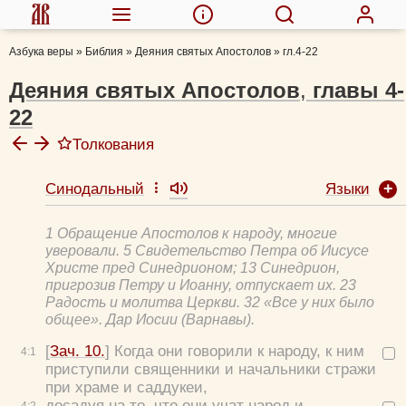
Азбука веры
»
Библия
»
Деяния святых Апостолов
»
гл.4-22
Деяния святых Апостолов
,
главы
4-
22
Толкования
Языки
Синодальный
Феофилакт Болгарский, блж.
Толковая Библия А.П. Лопухина
1 Обращение Апостолов к народу, многие
Иоанн Златоуст, свт.
уверовали. 5 Свидетельство Петра об Иисусе
Д.П. Боголепов, проф.
Христе пред Синедрионом; 13 Синедрион,
пригрозив Петру и Иоанну, отпускает их. 23
Михаил (Лузин), еп.
Радость и молитва Церкви. 32 «Все у них было
Никанор (Каменский), епископ
общее». Дар Иосии (Варнавы).
Иоанн (Шаховской), архиеп.
[
Зач. 10.
] Когда они говорили к народу, к ним
4:
1
Матвей Васильевич Барсов
приступили священники и начальники стражи
Московская духовная семинария
при храме и саддукеи,
Мищенко, Фёдор Иванович
досадуя на то, что они учат народ и
4:
2