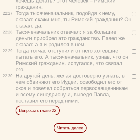
хочешь делать? этот человек – Римский
гражданин.
Тогда тысяченачальник, подойдя к нему,
22:
27
сказал:
скажи мне, ты Римский гражданин?
Он
сказал:
да.
Тысяченачальник отвечал:
я за большие
22:
28
деньги приобрел это гражданство.
Павел же
сказал:
а я и родился в нем.
Тогда тотчас отступили от него хотевшие
22:
29
пытать его. А тысяченачальник, узнав, что он
Римский гражданин, испугался, что связал
его.
На другой день, желая достоверно узнать, в
22:
30
чем обвиняют его Иудеи, освободил его от
оков и повелел собраться первосвященникам
и всему синедриону и, выведя Павла,
поставил его перед ними.
Вопросы к главе 22
Читать далее