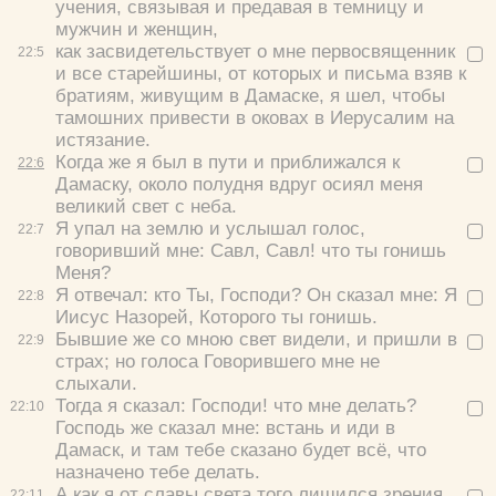
учения, связывая и предавая в темницу и
мужчин и женщин,
как засвидетельствует о мне первосвященник
22:
5
и все старейшины, от которых и письма взяв к
братиям, живущим в Дамаске, я шел, чтобы
тамошних привести в оковах в Иерусалим на
истязание.
Когда же я был в пути и приближался к
22:
6
Дамаску, около полудня вдруг осиял меня
великий свет с неба.
Я упал на землю и услышал голос,
22:
7
говоривший мне: Савл, Савл! что ты гонишь
Меня?
Я отвечал: кто Ты, Господи? Он сказал мне: Я
22:
8
Иисус Назорей, Которого ты гонишь.
Бывшие же со мною свет видели, и пришли в
22:
9
страх; но голоса Говорившего мне не
слыхали.
Тогда я сказал: Господи! что мне делать?
22:
10
Господь же сказал мне: встань и иди в
Дамаск, и там тебе сказано будет всё, что
назначено тебе делать.
А как я от славы света того лишился зрения,
22:
11