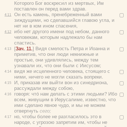
Которого Бог воскресил из мертвых, Им
поставлен он перед вами здрав.
Он есть камень, пренебреженный вами
4:
11
зиждущими, но сделавшийся главою угла, и
нет ни в ком ином спасения,
ибо нет другого имени под небом, данного
4:
12
человекам, которым надлежало бы нам
спастись.
[
Зач. 11.
] Видя смелость Петра и Иоанна и
4:
13
приметив, что они люди некнижные и
простые, они удивлялись, между тем
узнавали их, что они были с Иисусом;
видя же исцеленного человека, стоящего с
4:
14
ними, ничего не могли сказать вопреки.
И, приказав им выйти вон из синедриона,
4:
15
рассуждали между собою,
говоря:
что́ нам делать с этими людьми? Ибо
4:
16
всем, живущим в Иерусалиме, известно, что
ими сделано явное чудо, и мы не можем
отвергнуть
сего;
но, чтобы более не разгласилось это в
4:
17
народе, с угрозою запретим им, чтобы не