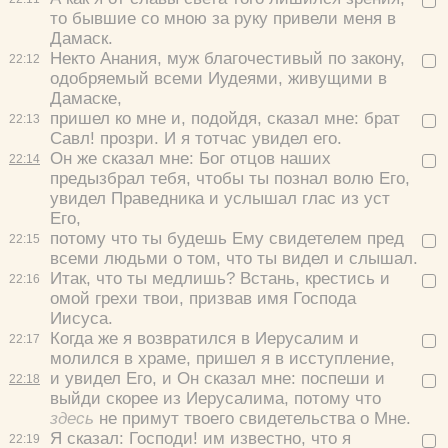
то бывшие со мною за руку привели меня в
Дамаск.
Некто Анания, муж благочестивый по закону,
22:
12
одобряемый всеми Иудеями, живущими в
Дамаске,
пришел ко мне и, подойдя, сказал мне: брат
22:
13
Савл! прозри. И я тотчас увидел его.
Он же сказал мне: Бог отцов наших
22:
14
предызбрал тебя, чтобы ты познал волю Его,
увидел Праведника и услышал глас из уст
Его,
потому что ты будешь Ему свидетелем пред
22:
15
всеми людьми о том, что ты видел и слышал.
Итак, что ты медлишь? Встань, крестись и
22:
16
омой грехи твои, призвав имя Господа
Иисуса.
Когда же я возвратился в Иерусалим и
22:
17
молился в храме, пришел я в исступление,
и увидел Его, и Он сказал мне: поспеши и
22:
18
выйди скорее из Иерусалима, потому что
здесь
не примут твоего свидетельства о Мне.
Я сказал: Господи! им известно, что я
22:
19