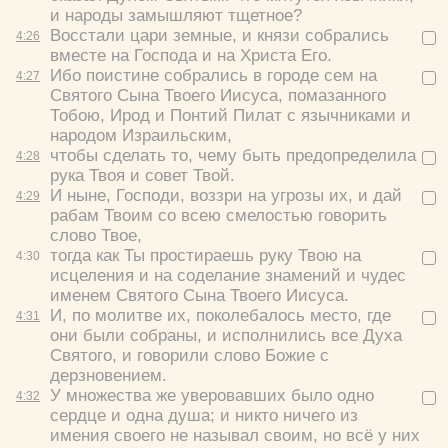
и народы замышляют тщетное?
Восстали цари земные, и князи собрались
4:
26
вместе на Господа и на Христа Его.
Ибо поистине собрались в городе сем на
4:
27
Святого Сына Твоего Иисуса, помазанного
Тобою, Ирод и Понтий Пилат с язычниками и
народом Израильским,
чтобы сделать то, чему быть предопределила
4:
28
рука Твоя и совет Твой.
И ныне, Господи, воззри на угрозы их, и дай
4:
29
рабам Твоим со всею смелостью говорить
слово Твое,
тогда как Ты простираешь руку Твою на
4:
30
исцеления и на соделание знамений и чудес
именем Святого Сына Твоего Иисуса.
И, по молитве их, поколебалось место, где
4:
31
они были собраны, и исполнились все Духа
Святого, и говорили слово Божие с
дерзновением.
У множества же уверовавших было одно
4:
32
сердце и одна душа; и никто ничего из
имения своего не называл своим, но всё у них