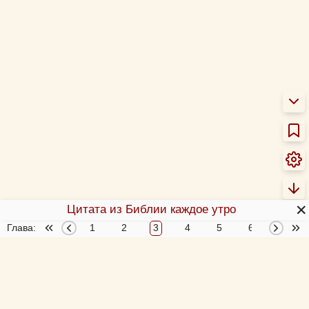
✕
Цитата из Библии каждое утро
Глава:
1
2
3
4
5
6
7