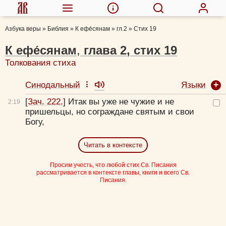
Азбука веры
»
Библия
»
К ефе́сянам
»
гл.2
»
Стих 19
К ефе́сянам
,
глава
2
,
стих
19
Толкования стиха
Языки
Синодальный
[
Зач. 222.
] Итак вы уже не чужие и не
2:
19
пришельцы, но сограждане святым и свои
Богу,
Читать в контексте
Просим учесть, что любой стих Св. Писания
рассматривается в контексте главы, книги и всего Св.
Писания.