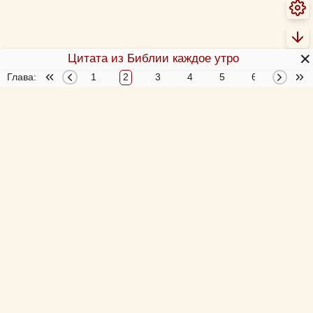
✕
Цитата из Библии каждое утро
Глава:
1
2
3
4
5
6
О Библии
О переводах Библии
Об этой программе
Толкования Библии
Библия за год
Новый Завет 4 раза за год
Схемы и пособия
Согласование 4-х Евангелий