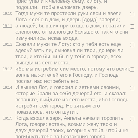
приступали к человеку сему, к Лоту, и
подошли, чтобы выломать дверь.
Тогда мужи те простерли руки свои и ввели
19:
10
Лота к себе в дом, и дверь
[дома]
заперли;
а людей, бывших при входе в дом, поразили
19:
11
слепотою, от малого до большого, так что они
измучились, искав входа.
Сказали мужи те Лоту: кто у тебя есть еще
19:
12
здесь? зять ли, сыновья ли твои, дочери ли
твои, и кто бы ни был у тебя в городе, всех
выведи из сего места,
ибо мы истребим сие место, потому что велик
19:
13
вопль на жителей его к Господу, и Господь
послал нас истребить его.
И вышел Лот, и говорил с зятьями своими,
19:
14
которые брали за себя дочерей его, и сказал:
встаньте, выйдите из сего места, ибо Господь
истребит сей город. Но зятьям его
показалось, что он шутит.
Когда взошла заря, Ангелы начали торопить
19:
15
Лота, говоря: встань, возьми жену твою и
двух дочерей твоих, которые у тебя, чтобы не
погибнуть тебе за беззакония города.