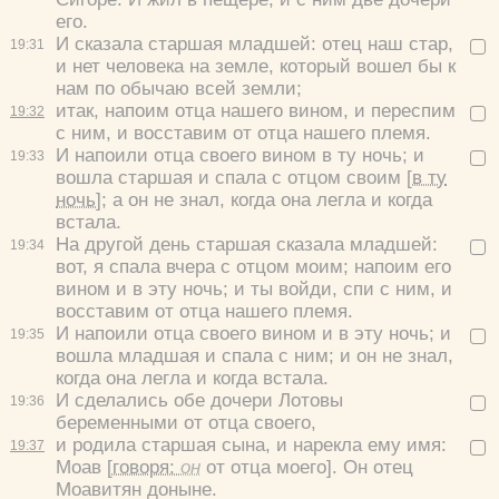
его.
И сказала старшая младшей: отец наш стар,
19:
31
и нет человека на земле, который вошел бы к
нам по обычаю всей земли;
итак, напоим отца нашего вином, и переспим
19:
32
с ним, и восставим от отца нашего племя.
И напоили отца своего вином в ту ночь; и
19:
33
вошла старшая и спала с отцом своим
[в ту
ночь]
; а он не знал, когда она легла и когда
встала.
На другой день старшая сказала младшей:
19:
34
вот, я спала вчера с отцом моим; напоим его
вином и в эту ночь; и ты войди, спи с ним, и
восставим от отца нашего племя.
И напоили отца своего вином и в эту ночь; и
19:
35
вошла младшая и спала с ним; и он не знал,
когда она легла и когда встала.
И сделались обе дочери Лотовы
19:
36
беременными от отца своего,
и родила старшая сына, и нарекла ему имя:
19:
37
Моав
[говоря:
он
от отца моего]. Он отец
Моавитян доныне.