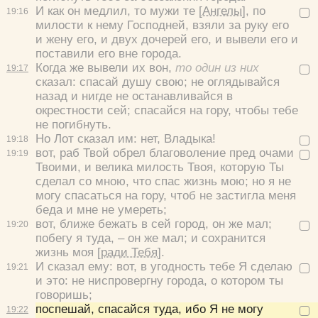
И как он медлил, то мужи те
[Ангелы]
, по
19:
16
милости к нему Господней, взяли за руку его
и жену его, и двух дочерей его, и вывели его и
поставили его вне города.
Когда же вывели их вон,
то один из них
19:
17
сказал: спасай душу свою; не оглядывайся
назад и нигде не останавливайся в
окрестности сей; спасайся на гору, чтобы тебе
не погибнуть.
Но Лот сказал им: нет, Владыка!
19:
18
вот, раб Твой обрел благоволение пред очами
19:
19
Твоими, и велика милость Твоя, которую Ты
сделал со мною, что спас жизнь мою; но я не
могу спасаться на гору, чтоб не застигла меня
беда и мне не умереть;
вот, ближе бежать в сей город, он же мал;
19:
20
побегу я туда, – он же мал; и сохранится
жизнь моя
[ради Тебя]
.
И сказал ему: вот, в угодность тебе Я сделаю
19:
21
и это: не ниспровергну города, о котором ты
говоришь;
поспешай, спасайся туда, ибо Я не могу
19:
22