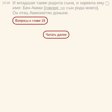
И младшая также родила сына, и нарекла ему
19:
38
имя: Бен-Амми
[говоря:
он
сын рода моего].
Он отец Аммонитян доныне.
Вопросы к главе 19
Читать далее