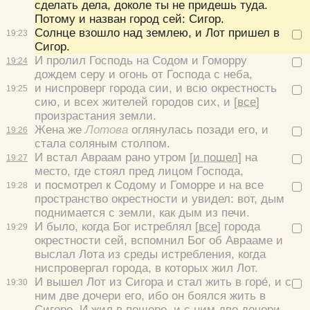
сделать дела, доколе ты не придешь туда.
Цвет:
Потому и назван город сей: Сигор.
Солнце взошло над землею, и Лот пришел в
19:
23
Сигор.
И пролил Господь на Содом и Гоморру
19:
24
дождем серу и огонь от Господа с неба,
и ниспроверг города сии, и всю окрестность
Да
Хорошо
Нет
19:
25
сию, и всех жителей городов сих, и
[все]
Вход
Регистрация
произрастания земли.
Жена же
Лотова
оглянулась позади его, и
19:
26
стала соляным столпом.
И встал Авраам рано утром
[и пошел]
на
19:
27
место, где стоял пред лицом Господа,
Удалить
Сохранить
и посмотрел к Содому и Гоморре и на все
19:
28
пространство окрестности и увидел: вот, дым
поднимается с земли, как дым из печи.
И было, когда Бог истреблял
[все]
города
19:
29
окрестности сей, вспомнил Бог об Аврааме и
выслал Лота из среды истребления, когда
ниспровергал города, в которых жил Лот.
И вышел Лот из Сигора и стал жить в горе́, и с
19:
30
ним две дочери его, ибо он боялся жить в
Сигоре. И жил в пещере, и с ним две дочери