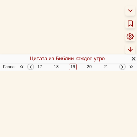
✕
Цитата из Библии каждое утро
Глава:
15
16
17
18
19
20
21
22
О Библии
О переводах Библии
Об этой программе
Толкования Библии