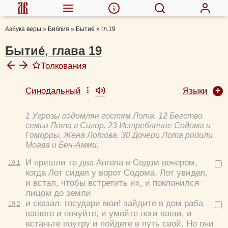
Азбука веры
»
Библия
»
Бытие́
»
гл.19
Бытие́
,
глава
19
Толкования
Языки
Синодальный
Ефрем Сирин, прп.
Августин Аврелий, блж.
1 Угрозы содомлян гостям Лота. 12 Бегство
Толковая Библия А.П. Лопухина
семьи Лота в Сигор. 23 Истребление Содома и
Феодорит Кирский, блж.
Гоморры. Жена Лотова. 30 Дочери Лота родили
Моава и Бен-Амми.
Юнгеров П. А., проф.
И пришли те два Ангела в Содом вечером,
19:
1
когда Лот сидел у ворот Содома. Лот увидел,
и встал, чтобы встретить их, и поклонился
лицом до земли
и сказал: государи мои! зайдите в дом раба
19:
2
вашего и ночуйте, и умойте ноги ваши, и
встаньте поутру и пойдете в путь свой. Но они