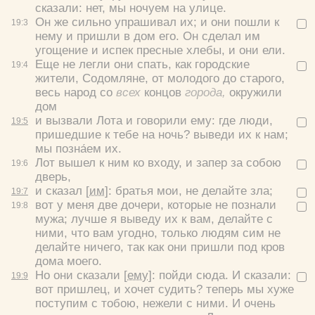
сказали: нет, мы ночуем на улице.
Он же сильно упрашивал их; и они пошли к
19:
3
нему и пришли в дом его. Он сделал им
угощение и испек пресные хлебы, и они ели.
Еще не легли они спать, как городские
19:
4
жители, Содомляне, от молодого до старого,
весь народ со
всех
концов
города,
окружили
дом
и вызвали Лота и говорили ему: где люди,
19:
5
пришедшие к тебе на ночь? выведи их к нам;
мы позна́ем их.
Лот вышел к ним ко входу, и запер за собою
19:
6
дверь,
и сказал
[им]
: братья мои, не делайте зла;
19:
7
вот у меня две дочери, которые не познали
19:
8
мужа; лучше я выведу их к вам, делайте с
ними, что вам угодно, только людям сим не
делайте ничего, так как они пришли под кров
дома моего.
Но они сказали
[ему]
: пойди сюда. И сказали:
19:
9
вот пришлец, и хочет судить? теперь мы хуже
поступим с тобою, нежели с ними. И очень