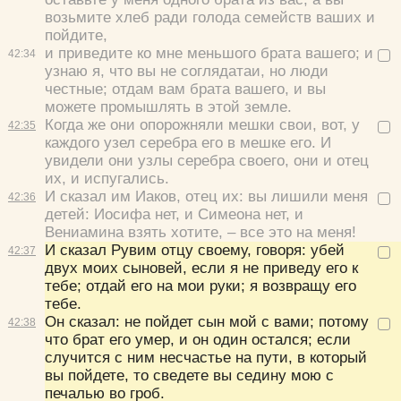
возьмите хлеб ради голода семейств ваших и
пойдите,
и приведите ко мне меньшого брата вашего; и
42:
34
узнаю я, что вы не соглядатаи, но люди
честные; отдам вам брата вашего, и вы
можете промышлять в этой земле.
Когда же они опорожняли мешки свои, вот, у
42:
35
каждого узел серебра его в мешке его. И
увидели они узлы серебра своего, они и отец
их, и испугались.
И сказал им Иаков, отец их: вы лишили меня
42:
36
детей: Иосифа нет, и Симеона нет, и
Вениамина взять хотите, – все это на меня!
И сказал Рувим отцу своему, говоря: убей
42:
37
двух моих сыновей, если я не приведу его к
тебе; отдай его на мои руки; я возвращу его
тебе.
Он сказал: не пойдет сын мой с вами; потому
42:
38
что брат его умер, и он один остался; если
случится с ним несчастье на пути, в который
вы пойдете, то сведете вы седину мою с
печалью во гроб.