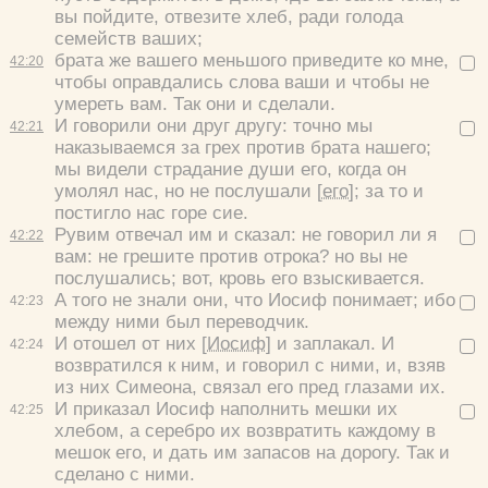
вы пойдите, отвезите хлеб, ради голода
семейств ваших;
брата же вашего меньшого приведите ко мне,
42:
20
чтобы оправдались слова ваши и чтобы не
умереть вам. Так они и сделали.
И говорили они друг другу: точно мы
42:
21
наказываемся за грех против брата нашего;
мы видели страдание души его, когда он
умолял нас, но не послушали
[его]
; за то и
постигло нас горе сие.
Рувим отвечал им и сказал: не говорил ли я
42:
22
вам: не грешите против отрока? но вы не
послушались; вот, кровь его взыскивается.
А того не знали они, что Иосиф понимает; ибо
42:
23
между ними был переводчик.
И отошел от них
[Иосиф]
и заплакал. И
42:
24
возвратился к ним, и говорил с ними, и, взяв
из них Симеона, связал его пред глазами их.
И приказал Иосиф наполнить мешки их
42:
25
хлебом, а серебро их возвратить каждому в
мешок его, и дать им запасов на дорогу. Так и
Цвет:
сделано с ними.