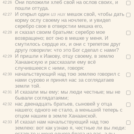
Они положили хлеб свой на ослов своих, и
42:
26
пошли оттуда.
И открыл один
из них
мешок свой, чтобы дать
42:
27
корму ослу своему на ночлеге, и увидел
серебро свое в отверстии мешка его,
Да
Хорошо
Нет
и сказал своим братьям: серебро мое
42:
28
Вход
Регистрация
возвращено; вот оно в мешке у меня. И
смутилось сердце их, и они с трепетом друг
другу говорили: что это Бог сделал с нами?
И пришли к Иакову, отцу своему, в землю
42:
29
Ханаанскую и рассказали ему всё
Удалить
Сохранить
случившееся с ними, говоря:
начальствующий над тою землею говорил с
42:
30
нами сурово и принял нас за соглядатаев
земли той.
И сказали мы ему: мы люди честные; мы не
42:
31
бывали соглядатаями;
нас двенадцать братьев, сыновей у отца
42:
32
нашего; одного не стало, а меньший теперь с
отцом нашим в земле Ханаанской.
И сказал нам начальствующий над тою
42:
33
землею: вот как узнаю я, честные ли вы люди:
оставьте у меня одного брата из вас, а вы