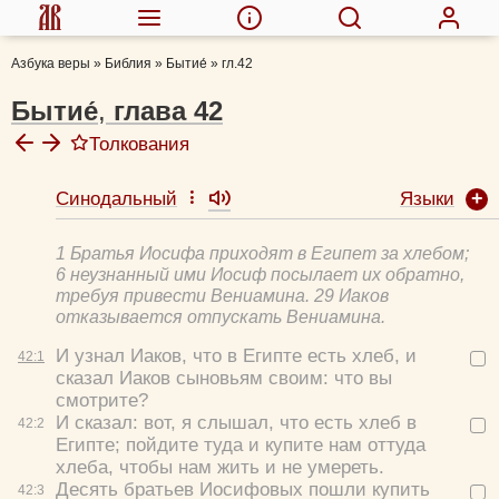
Азбука веры
»
Библия
»
Бытие́
»
гл.42
Бытие́
,
глава
42
Толкования
Языки
Синодальный
Ефрем Сирин, прп.
Августин Аврелий, блж.
1 Братья Иосифа приходят в Египет за хлебом;
Толковая Библия А.П. Лопухина
6 неузнанный ими Иосиф посылает их обратно,
Феодорит Кирский, блж.
требуя привести Вениамина. 29 Иаков
отказывается отпускать Вениамина.
И узнал Иаков, что в Египте есть хлеб, и
42:
1
сказал Иаков сыновьям своим: что вы
смотрите?
И сказал: вот, я слышал, что есть хлеб в
42:
2
Египте; пойдите туда и купите нам оттуда
хлеба, чтобы нам жить и не умереть.
Десять братьев Иосифовых пошли купить
42:
3