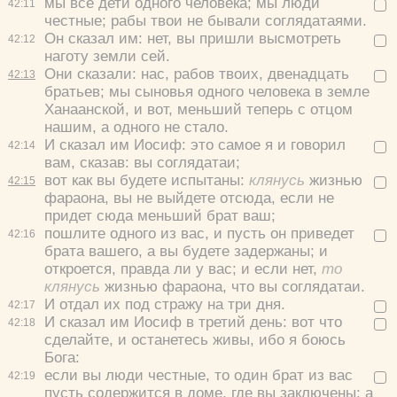
мы все дети одного человека; мы люди
42:
11
честные; рабы твои не бывали соглядатаями.
Он сказал им: нет, вы пришли высмотреть
42:
12
наготу земли сей.
Они сказали: нас, рабов твоих, двенадцать
42:
13
братьев; мы сыновья одного человека в земле
Ханаанской, и вот, меньший теперь с отцом
нашим, а одного не стало.
И сказал им Иосиф: это самое я и говорил
42:
14
вам, сказав: вы соглядатаи;
вот как вы будете испытаны:
клянусь
жизнью
42:
15
фараона, вы не выйдете отсюда, если не
придет сюда меньший брат ваш;
пошлите одного из вас, и пусть он приведет
42:
16
брата вашего, а вы будете задержаны; и
откроется, правда ли у вас; и если нет,
то
клянусь
жизнью фараона, что вы соглядатаи.
И отдал их под стражу на три дня.
42:
17
И сказал им Иосиф в третий день: вот что
42:
18
сделайте, и останетесь живы, ибо я боюсь
Бога:
если вы люди честные, то один брат из вас
42:
19
пусть содержится в доме, где вы заключены; а