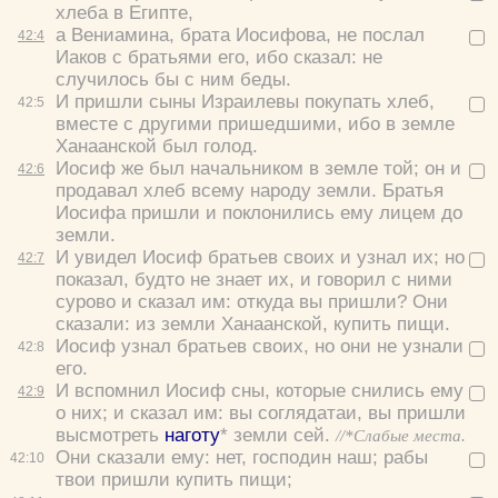
хлеба в Египте,
а Вениамина, брата Иосифова, не послал
42:
4
Иаков с братьями его, ибо сказал: не
случилось бы с ним беды.
И пришли сыны Израилевы покупать хлеб,
42:
5
вместе с другими пришедшими, ибо в земле
Ханаанской был голод.
Иосиф же был начальником в земле той; он и
42:
6
продавал хлеб всему народу земли. Братья
Иосифа пришли и поклонились ему лицем до
земли.
И увидел Иосиф братьев своих и узнал их; но
42:
7
показал, будто не знает их, и говорил с ними
сурово и сказал им: откуда вы пришли? Они
сказали: из земли Ханаанской, купить пищи.
Иосиф узнал братьев своих, но они не узнали
42:
8
его.
И вспомнил Иосиф сны, которые снились ему
42:
9
о них; и сказал им: вы соглядатаи, вы пришли
высмотреть
наготу
* земли сей.
//*Слабые места.
Они сказали ему: нет, господин наш; рабы
42:
10
твои пришли купить пищи;