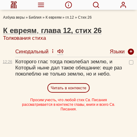
Азбука веры
»
Библия
»
К евреям
»
гл.12
»
Стих 26
К евреям
,
глава
12
,
стих
26
Толкования стиха
Языки
Синодальный
Которого глас тогда поколебал землю, и
12:
26
Который ныне дал такое обещание: еще раз
поколеблю не только землю, но и небо.
Читать в контексте
Просим учесть, что любой стих Св. Писания
рассматривается в контексте главы, книги и всего Св.
Писания.