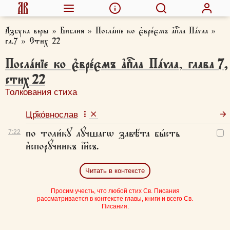
Азбука веры
»
Библия
»
Посла́нїе ко є҆вре́ємъ а҆пⷭ҇ла Па́ѵла
»
гл.7
»
Стих 22
Посла́нїе ко є҆вре́ємъ а҆пⷭ҇ла Па́ѵла
,
глава
7
,
стих
22
Толкования стиха
Цр҃ко́внослав
по толи́кꙋ лꙋ́чшагѡ завѣ́та бы́сть
7:
22
и҆спорꙋ́чникъ і҆и҃съ.
Читать в контексте
Просим учесть, что любой стих Св. Писания
рассматривается в контексте главы, книги и всего Св.
Писания.