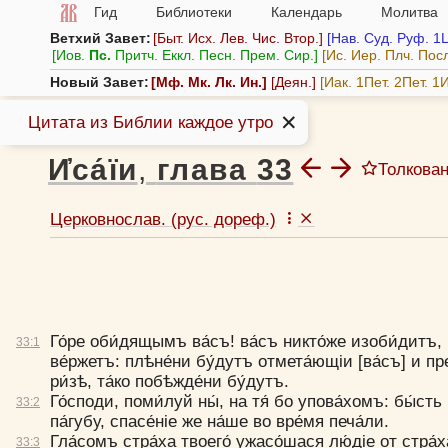
Гид
Библиотеки
Календарь
Молитва
Ветхий Завет:
Быт.
Исх.
Лев.
Чис.
Втор.
Нав.
Суд.
Руф.
1
Иов.
Пс.
Притч.
Еккл.
Песн.
Прем.
Сир.
Ис.
Иер.
Плч.
Пос
Новый Завет:
Мф.
Мк.
Лк.
Ин.
Деян.
Иак.
1Пет.
2Пет.
1И
✕
Цитата из Библии каждое утро
Азбука веры
»
Библия
»
И҆са́їи
»
гл.33
И҆са́їи
,
глава
33
Толкова
Ефре
Церковнослав. (рус. дореф.)
Иоанн
Толк
Кири
Го́ре оби́дящымъ ва́съ! ва́съ никто́же изоби́дитъ, и
33:
1
ве́ржетъ: плѣне́ни бу́дутъ от­мета́ющiи [ва́съ] и пре
ри́зѣ, та́ко побѣжде́ни бу́дутъ.
Го́споди, поми́луй ны́, на тя́ бо упова́хомъ: бы́с
33:
2
па́губу, спасе́нiе же на́­ше во вре́мя печа́ли.
Гла́сомъ стра́ха тво­его́ ужасо́шася лю́дiе от­ стра́х
33:
3