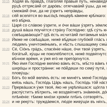
Ходя́й въ пра́вдѣ, глаго́ляй пра́вый пу́ть, ненави́д
33:
15
ру́цѣ от­тряса́яй от­ даро́въ: отягчава́яй у́шы, да н
смежа́яй о́чи, да не у́зритъ непра́вды,
се́й всели́т­ся во высо́цѣ пеще́рѣ ка́мене крѣ́пкаго: 
33:
16
его́ вѣ́рна.
Царя́ со сла́вою у́зрите, и о́чи ва́ши у́зрятъ зе́мл
33:
17
душа́ ва́ша по­учи́т­ся стра́ху Госпо́дню: гдѣ́ су́ть кн
33:
18
совѣщава́ющiи? гдѣ́ е́сть исчита́яй пита́емыя ма́л
И́мже не совѣща́­ше, ниже́ вѣ́дяше глубо́кiй гла́съ
33:
19
лю́демъ уничтоже́нымъ, и нѣ́сть слы́шащему смы
Се́, Сiо́нъ гра́дъ, спасе́нiе на́­ше, о́чи тво­и́ у́зрят
33:
20
бога́тый, ку́щы не поколе́блют­ся, ниже́ подви́гнут­с
вѣ́чное вре́мя, и у́жя его́ не прето́ргнут­ся.
Я́ко и́мя Госпо́дне вели́ко ва́мъ е́сть, мѣ́сто ва́мъ 
33:
21
широ́цы и простра́н­ни: не по́йдеши по сему́ пути́, 
плову́щь:
Бо́гъ бо мо́й вели́къ е́сть: не мине́тъ мене́ Госпо́дь
33:
22
кня́зь на́шъ, Госпо́дь Ца́рь на́шъ, Госпо́дь то́й на́с
Прерва́шася у́жя твоя́, я́ко не укрѣпи́шася: що́гла 
33:
23
распу́ститъ вѣ́трилъ, не воз­дви́гнетъ зна́менiя, до
плѣне́нiе: тѣ́мже мно́зи хромі́и плѣ́нъ сотворя́тъ,
и не реку́тъ: тружда́емся, лю́дiе живу́щiи въ ни́хъ,
33:
24