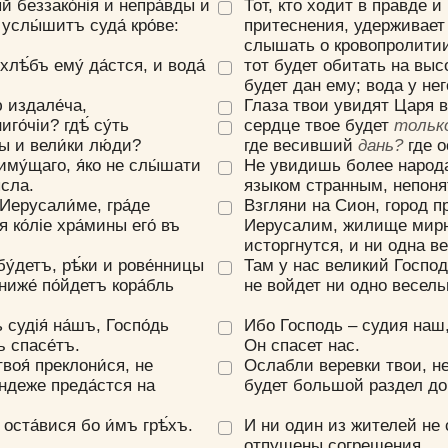
яй беззако́нiя и непра́вды и
Тот, кто ходит в правде и
е услы́шитъ суда́ кро́ве:
притеснения, удерживает 
слышать о кровопролитии,
хлѣ́бъ ему́ да́ст­ся, и вода́
тот будет обитать на выс
Да
Хорошо
Нет
будет дан ему; вода у нег
Вход
Регистрация
ю издале́ча,
Глаза твои увидят Царя в
иго́чiи? гдѣ́ су́ть
сердце твое будет
тольк
ы и вели́ки лю́ди?
где весивший
дань?
где 
 иму́щаго, я́ко не слы́шати
Не увидишь более народа
́сла.
языком странным, непон
ъ, Иерусали́ме, гра́де
Взгляни на Сион, город 
Удалить
Сохранить
я ко́лiе хра́мины его́ въ
Иерусалим, жилище мирно
исторгнутся, и ни одна ве
бу́детъ, рѣ́ки и рове́н­ницы
Там у нас великий Господ
ниже́ по́йдетъ кора́бль
не войдет ни одно весель
 судiя́ на́шъ, Госпо́дь
Ибо Господь – судия наш,
ъ спасе́тъ.
Он спасет нас.
твоя́ преклони́ся, не
Ослабли веревки твои, не
́ндеже преда́ст­ся на
будет большой раздел до
Прятать
Компактная
 оста́вися бо и́мъ грѣ́хъ.
И ни один из жителей не 
отпущены согрешения.