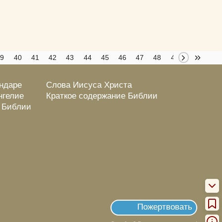
39
40
41
42
43
44
45
46
47
48
49
50
51
ендаре
Слова Иисуса Христа
нгелие
Краткое содержание Библии
о Библии
Пожертвовать