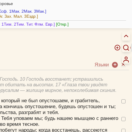
доровье
Есф.
1Мак.
2Мак.
3Мак.
Аг.
Зах.
Мал.
3Ездр.
.
1Тим.
2Тим.
Тит.
Флм.
Евр.
Откр.
Языки
 Господь. 10 Господь восстанет; устрашились
т обитать на высотах. 17 «Глаза твои увидят
ерусалим — жилище мирное, непоколебимая скиния.
 который не был опустошаем, и грабитель,
гда кончишь опустошение, будешь опустошен и ты;
льства, разграбят и тебя.
а Тебя уповаем мы; будь нашею мышцею с раннего
во время тесное.
побегут народы; когда восстанешь, рассеются