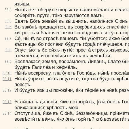
язы́цы.
Ны́нѣ же соберу́т­ся коры́сти ва́шя ма́лаго и вели́каг
33:
4
собере́тъ пру́ги, та́ко наруга́ют­ся ва́мъ.
Святъ Бо́гъ живы́й въ вы́шнихъ, напо́лнися Сiо́нъ 
33:
5
Въ зако́нѣ предадя́т­ся, въ сокро́вищихъ спасе́нiе н
33:
6
хи́трость и благо­че́стiе ко Го́сподеви: сiя́ су́ть со
Се́, ны́нѣ во стра́сѣ ва́­шемъ ті́и убоя́т­ся: и́хже боя
33:
7
вѣ́стницы бо по́слани бу́дутъ го́рцѣ пла́чущеся, п
Опустѣ́ютъ бо си́хъ путiе́: преста́ стра́хъ язы́ковъ
33:
8
взе́млет­ся, и не вмѣните́ и́хъ въ человѣ́ки.
Воспла́кася земля́, посра́мленъ Лива́нъ, бла́то бы́
33:
9
бу́детъ Галиле́а и херме́ль.
Ны́нѣ воскре́сну, глаго́летъ Госпо́дь, ны́нѣ просла́
33:
10
Ны́нѣ у́зрите, ны́нѣ ощутите́, тще́тна бу́детъ крѣ́пос
33:
11
поя́стъ.
И бу́дутъ язы́цы пожже́ни, а́ки те́рнiе на ни́вѣ раз
33:
12
Услы́шатъ да́льнiи, я́же сотвори́хъ, [глаго́летъ Гос
33:
13
ближа́ющiися крѣ́пость мою́.
Отступи́ша, и́же въ Сiо́нѣ, беззако́н­ницы, прiи́мет
33:
14
воз­вѣсти́тъ ва́мъ, я́ко о́гнь гори́тъ? кто́ воз­вѣсти́