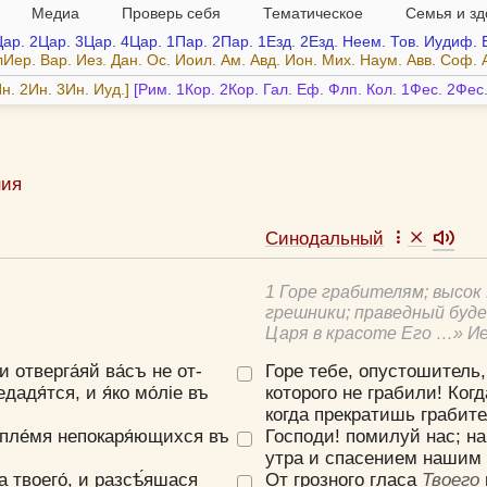
Медиа
Проверь себя
Тематическое
Семья и з
Цар.
2Цар.
3Цар.
4Цар.
1Пар.
2Пар.
1Езд.
2Езд.
Неем.
Тов.
Иудиф.
лИер.
Вар.
Иез.
Дан.
Ос.
Иоил.
Ам.
Авд.
Ион.
Мих.
Наум.
Авв.
Соф.
н.
2Ин.
3Ин.
Иуд.
Рим.
1Кор.
2Кор.
Гал.
Еф.
Флп.
Кол.
1Фес.
2Фес
ния
м Сирин, прп.
Синодальный
 Златоуст, свт.
овая Библия А.П. Лопухина
1 Горе грабителям; высок
лл Александрийский, свт.
грешники; праведный буде
Царя в красоте Его …» И
 от­верга́яй ва́съ не от­
Горе тебе, опустошитель,
дадя́т­ся, и я́ко мо́лiе въ
которого не грабили! Ко
когда прекратишь грабите
ть пле́мя непокаря́ющихся въ
Господи! помилуй нас; н
утра и спасением нашим 
а тво­его́, и разсѣ́яшася
От грозного гласа
Твоего