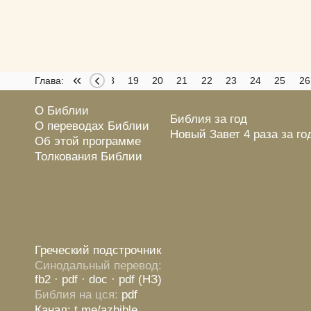
14
15
Глава:
16
17
18
19
20
21
22
23
24
25
26
О Библии
Библия за год
О переводах Библии
Новый Завет 4 раза за го
Об этой программе
Толкования Библии
Греческий подстрочник
Синодальный перевод:
fb2
· pdf
· doc
· pdf (НЗ)
Библия на цся:
pdf
Канал: t.me/azbible