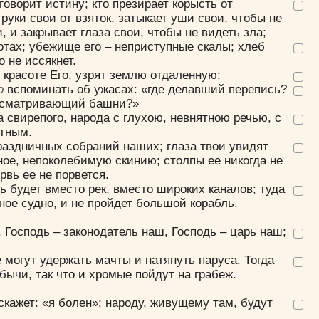
 говорит истину; кто презирает корысть от
руки свои от взяток, затыкает уши свои, чтобы не
 и закрывает глаза свои, чтобы не видеть зла;
отах; убежище его – неприступные скалы; хлеб
о не иссякнет.
 красоте Его, узрят землю отдаленную;
о
вспоминать об ужасах: «где делавший перепись?
осматривающий башни?»
 свирепого, народа с глухою, невнятною речью, с
ятным.
праздничных собраний наших; глаза твои увидят
е, непоколебимую скинию; столпы ее никогда не
рвь ее не порвется.
ь будет вместо рек, вместо широких каналов; туда
ное судно, и не пройдет большой корабль.
 Господь – законодатель наш, Господь – царь наш;
 могут удержать мачты и натянуть паруса. Тогда
бычи, так что и хромые пойдут на грабеж.
скажет: «я болен»; народу, живущему там, будут