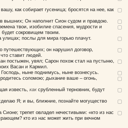
вашу, как собирает гусеница; бросятся на нее, как
в вышних; Он наполнит Сион судом и правдою.
ремена твои, изобилие спасения, мудрости и
ь будет сокровищем твоим.
а улицах; послы для мира горько плачут.
ло путешествующих; он нарушил договор,
 что ставит людей.
ван постыжен, увял; Сарон похож стал на пустыню,
воих Васан и Кармил.
 Господь, ныне поднимусь, ныне вознесусь.
родитесь соломою; дыхание ваше – огонь,
щая известь,
как
срубленный терновник, будут
сделаю Я; и вы, ближние, познайте могущество
 Сионе; трепет овладел нечестивыми: «кто из нас
ирающем? кто из нас может жить при вечном