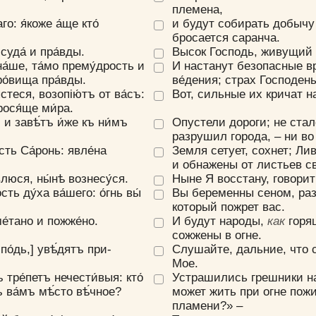
племена,
о: я́коже а́ще кто́
и будут собирать добычу 
бросается саранча.
суда́ и пра́вды.
Высок Господь, живущий 
а́­ше, та́мо прему́дрость и
И настанут безопасные в
кро́вища пра́вды.
ве́дения; страх Господен
́стеся, возопiю́тъ от­ ва́съ:
Вот, сильные их кричат н
рося́ще ми́ра.
, и завѣ́тъ и́же къ ни́мъ
Опустели дороги; не ста
разрушил города, – ни во
сть Са́ронь: явле́на
Земля сетует, сохнет; Ли
и обнажены от листьев с
влюся, ны́нѣ воз­несу́ся.
Ныне Я восстану, говорит
ть ду́ха ва́­шего: о́гнь вы́
Вы беременны сеном, раз
который пожрет вас.
ме́тано и пожже́но.
И будут народы,
как
горя
сожжены в огне.
по́дь,] увѣ́дятъ при­­
Слушайте, дальние, что 
Мое.
ъ тре́петъ нечести́выя: кто́
Устрашились грешники на
Цвет:
тъ ва́мъ мѣ́сто вѣ́чно­е?
может жить при огне пож
пламени?» –