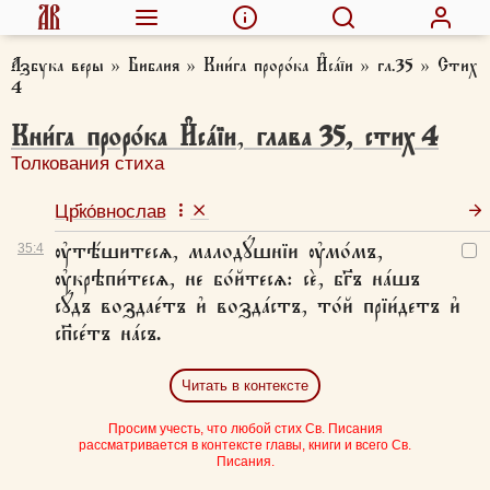
Азбука веры
»
Библия
»
Кни́га проро́ка И҆са́їи
»
гл.35
»
Стих
4
Кни́га проро́ка И҆са́їи
,
глава
35
,
стих
4
Толкования стиха
Цр҃ко́внослав
ᲂу҆тѣ́шитесѧ, малодꙋ́шнїи ᲂу҆мо́мъ,
35:
4
ᲂу҆крѣпи́тесѧ, не бо́йтесѧ: сѐ, бг҃ъ на́шъ
сꙋ́дъ воздае́тъ и҆ возда́стъ, то́й прїи́детъ и҆
сп҃се́тъ на́съ.
Читать в контексте
Просим учесть, что любой стих Св. Писания
рассматривается в контексте главы, книги и всего Св.
Писания.