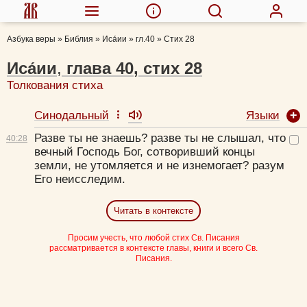
Азбука веры
»
Библия
»
Иса́ии
»
гл.40
»
Стих 28
Иса́ии
,
глава
40
,
стих
28
Толкования стиха
Языки
Синодальный
Разве ты не знаешь? разве ты не слышал, что
40:
28
вечный Господь Бог, сотворивший концы
земли, не утомляется и не изнемогает? разум
Его неисследим.
Читать в контексте
Просим учесть, что любой стих Св. Писания
рассматривается в контексте главы, книги и всего Св.
Писания.