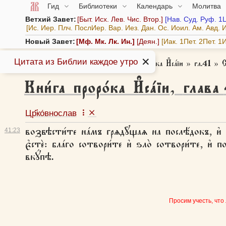
Гид
Библиотеки
Календарь
Молитва
Ветхий Завет:
Быт.
Исх.
Лев.
Чис.
Втор.
Нав.
Суд.
Руф.
1
Ис.
Иер.
Плч.
ПослИер.
Вар.
Иез.
Дан.
Ос.
Иоил.
Ам.
Авд.
И
Новый Завет:
Мф.
Мк.
Лк.
Ин.
Деян.
Иак.
1Пет.
2Пет.
1И
✕
Цитата из Библии каждое утро
Азбука веры
»
Библия
»
Кни́га проро́ка И҆са́їи
»
гл.41
»
Кни́га проро́ка И҆са́їи
,
глава
Цр҃ко́внослав
возвѣсти́те на́мъ грѧдꙋ̑щаѧ на послѣ́докъ, и҆ ᲂ
41:
23
є҆стѐ: бла́го сотвори́те и҆ ѕло̀ сотвори́те, и҆ по
вкꙋ́пѣ.
Просим учесть, что