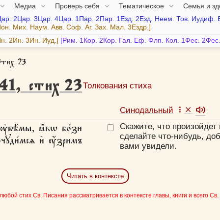
Медиа
Проверь себя
Тематическое
Семья и з
Цар.
2Цар.
3Цар.
4Цар.
1Пар.
2Пар.
1Езд.
2Езд.
Неем.
Тов.
Иудиф.
он.
Мих.
Наум.
Авв.
Соф.
Аг.
Зах.
Мал.
3Ездр.
н.
2Ин.
3Ин.
Иуд.
Рим.
1Кор.
2Кор.
Гал.
Еф.
Флп.
Кол.
1Фес.
2Фес
Стих 23
41
,
стих
23
Толкования стиха
Синодальный
у҆вѣ́мы, ꙗ҆́кѡ бо́зи
Скажите, что произойдет 
сделайте что-нибудь, до
чꙋди́мсѧ и҆ ᲂу҆́зримъ
вами увидели.
Читать в контексте
 любой стих Св. Писания рассматривается в контексте главы, книги и всего Св.