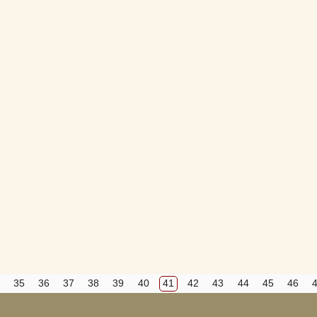
Вход
Регистрация
Удалить
Сохранить
Прятать
Компактная
35
36
37
38
39
40
41
42
43
44
45
46