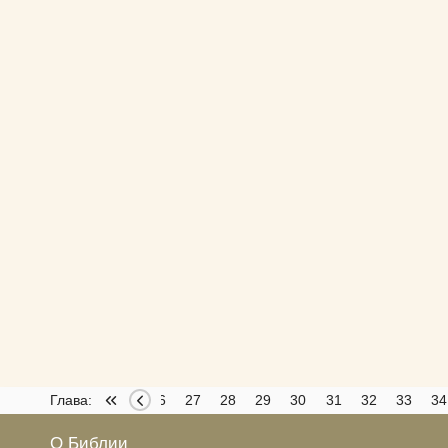
22
23
Глава:
24
25
26
27
28
29
30
31
32
33
34
О Библии