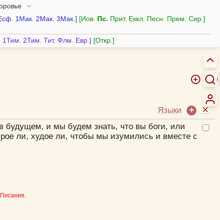
доровье
Есф.
1Мак.
2Мак.
3Мак.
Иов.
Пс.
Прит.
Еккл.
Песн.
Прем.
Сир.
.
1Тим.
2Тим.
Тит.
Флм.
Евр.
Откр.
Языки
в будущем, и мы будем знать, что вы боги, или
брое ли, худое ли, чтобы мы изумились и вместе с
 Писания.