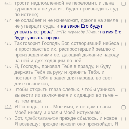
трости надломленной не переломит, и льна
42:
3
курящегося не угасит; будет производить суд
по истине;
не ослабеет и не изнеможет, доколе на земле
42:
4
не утвердит суда, и
на закон Его будут
уповать острова
*.
//*По переводу 70-ти:
на имя Его
будут уповать народы
.
Так говорит Господь Бог, сотворивший небеса
42:
5
и пространство их, распростерший землю с
произведениями ее, дающий дыхание народу
на ней и дух ходящим по ней.
Я, Господь, призвал Тебя в правду, и буду
42:
6
держать Тебя за руку и хранить Тебя, и
поставлю Тебя в завет для народа, во свет
для язычников,
чтобы открыть глаза слепых, чтобы узников
42:
7
вывести из заключения и сидящих во тьме –
из темницы.
Я Господь, это – Мое имя, и не дам славы
42:
8
Моей иному и хвалы Моей истуканам.
Вот,
предсказанное
прежде сбылось, и новое
42:
9
Я возвещу; прежде нежели оно произойдет, Я