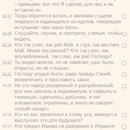
– прямыми: вот что Я сделаю для них и не
Цвет:
оставлю их.
Тогда обратятся вспять и великим стыдом
42:
17
покроются надеющиеся на идолов, говорящие
истуканам: «вы наши боги».
Слушайте, глухие, и смотрите, слепые, чтобы
42:
18
видеть.
Да
Хорошо
Нет
Кто так слеп, как раб Мой, и глух, как вестник
42:
19
Вход
Регистрация
Мой, Мною посланный? Кто так слеп, как
возлюбленный, так слеп, как раб Господа?
Ты видел многое, но не замечал; уши были
42:
20
открыты, но не слышал.
Господу угодно было, ради правды Своей,
42:
21
возвеличить и прославить закон.
Удалить
Сохранить
Но это народ разоренный и разграбленный;
42:
22
все они связаны в подземельях и сокрыты в
темницах; сделались добычею, и нет
избавителя; ограблены, и никто не говорит:
«отдай назад!»
Кто из вас приклонил к этому ухо, вникнул и
42:
23
выслушал это для будущего?
Кто предал Иакова на разорение и Израиля
42:
24