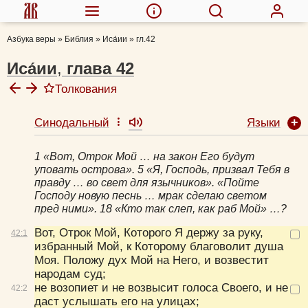
Азбука веры
»
Библия
»
Иса́ии
»
гл.42
Иса́ии
,
глава
42
Толкования
Языки
Синодальный
Ефрем Сирин, прп.
Иоанн Златоуст, свт.
1 «Вот, Отрок Мой … на закон Его будут
Толковая Библия А.П. Лопухина
уповать острова». 5 «Я, Господь, призвал Тебя в
Кирилл Александрийский, свт.
правду … во свет для язычников». «Пойте
Господу новую песнь … мрак сделаю светом
пред ними». 18 «Кто так слеп, как раб Мой» …?
Вот, Отрок Мой, Которого Я держу за руку,
42:
1
избранный Мой, к Которому благоволит душа
Моя. Положу дух Мой на Него, и возвестит
народам суд;
не возопиет и не возвысит голоса Своего, и не
42:
2
даст услышать его на улицах;