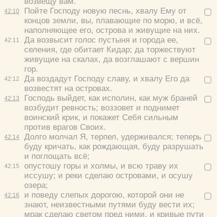
возвещу вам.
Пойте Господу новую песнь, хвалу Ему от
42:
10
концов земли, вы, плавающие по морю, и всё,
наполняющее его, острова и живущие на них.
Да возвысит голос пустыня и города ее,
42:
11
селения, где обитает Кидар; да торжествуют
живущие на скалах, да возглашают с вершин
гор.
Да воздадут Господу славу, и хвалу Его да
42:
12
возвестят на островах.
Господь выйдет, как исполин, как муж браней
42:
13
возбудит ревность; воззовет и поднимет
воинский крик, и покажет Себя сильным
против врагов Своих.
Долго молчал Я, терпел, удерживался; теперь
42:
14
буду кричать, как рождающая, буду разрушать
и поглощать всё;
опустошу горы и холмы, и всю траву их
42:
15
иссушу; и реки сделаю островами, и осушу
озера;
и поведу слепых дорогою, которой они не
42:
16
знают, неизвестными путями буду вести их;
мрак сделаю светом пред ними, и кривые пути