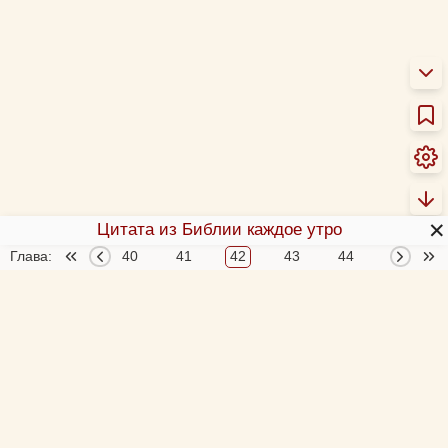
✕
Цитата из Библии каждое утро
Глава:
38
39
40
41
42
43
44
45
О Библии
О переводах Библии
Об этой программе