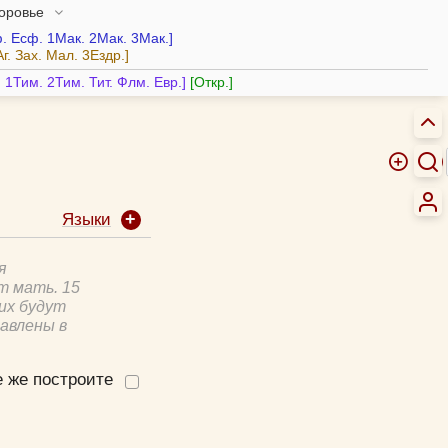
доровье
.
Есф.
1Мак.
2Мак.
3Мак.
Аг.
Зах.
Мал.
3Ездр.
.
1Тим.
2Тим.
Тит.
Флм.
Евр.
Откр.
Языки
я
т мать. 15
них будут
авлены в
е же построите