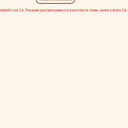
 любой стих Св. Писания рассматривается в контексте главы, книги и всего Св.
Цвет:
Да
Хорошо
Нет