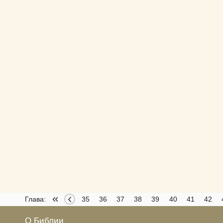
0
31
Глава:
32
33
34
35
36
37
38
39
40
41
42
О Библии