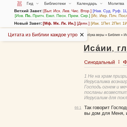
Гид
Библиотеки
Календарь
Молитва
Ветхий Завет:
Быт.
Исх.
Лев.
Чис.
Втор.
Нав.
Суд.
Руф.
1
Иов.
Пс.
Притч.
Еккл.
Песн.
Прем.
Сир.
Ис.
Иер.
Плч.
Пос
Новый Завет:
Мф.
Мк.
Лк.
Ин.
Деян.
Иак.
1Пет.
2Пет.
1И
✕
Цитата из Библии каждое утро
Азбука веры
»
Библия
»
Ис
Иса́ии
,
г
Синодальный
1 Не на храм призр
Иерусалима вознагр
Господь огнем и ме
посланы возвестит
Иерусалим для пок
Так говорит Господ
66:
1
вы дом для Меня, 