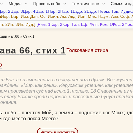
Медиа
Проверь себя
Тематическое
Семья и з
Цар.
2Цар.
3Цар.
4Цар.
1Пар.
2Пар.
1Ездр.
2Ездр.
Неем.
Тов.
Иудиф
лИер.
Вар.
Иез.
Дан.
Ос.
Иоил.
Ам.
Авд.
Ион.
Мих.
Наум.
Авв.
Соф.
н.
2Ин.
3Ин.
Иуд.
Рим.
1Кор.
2Кор.
Гал.
Еф.
Флп.
Кол.
1Фес.
2Фес
а́ии
»
гл.66
»
Стих 1
лава
66
,
стих
1
Толкования стиха
ит Бог, а на смиренного и сокрушенного духом. Все мучени
аждены. «Мир, как река». Иерусалим утешен, как утешае
чом произведет суд над всякой плотью. 18 Спасенные из 
ь славу Божию среди народов, и рассеянные будут предст
лонения.
ь: небо – престол Мой, а земля – подножие ног Моих; гд
и где место покоя Моего?
Читать в контексте