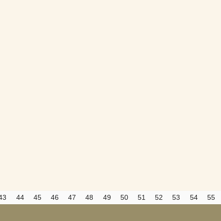
Вход
Регистрация
Удалить
Сохранить
Прятать
Компактная
43
44
45
46
47
48
49
50
51
52
53
54
55