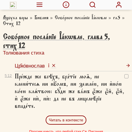
Азбука веры
»
Библия
»
Собо́рное посла́нїе І҆а́кѡвле
»
гл.5
»
Стих 12
Собо́рное посла́нїе І҆а́кѡвле
,
глава
5
,
стих
12
Толкования стиха
Цр҃ко́внослав
Пре́жде же всѣ́хъ, бра́тїе моѧ̑, не
5:
12
клени́тесѧ ни нб҃омъ, ни земле́ю, ни и҆но́ю
ко́ею клѧ́твою: бꙋ́ди же ва́мъ є҆́же є҆́й, є҆́й,
и҆ є҆́же нѝ, нѝ: да не въ лицемѣ́рїе
впаде́те.
Читать в контексте
Просим учесть, что любой стих Св. Писания