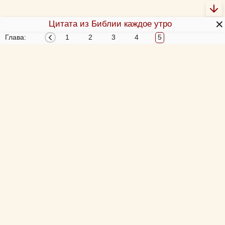
✕
Цитата из Библии каждое утро
Глава:
1
2
3
4
5
О Библии
О переводах Библии
Об этой программе
Толкования Библии
Библия за год
Новый Завет 4 раза за год
Схемы и пособия
Согласование 4-х Евангелий
Учим Писания
Аудиобиблия