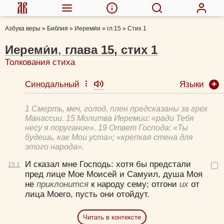
Азбука веры
»
Библия
»
Иереми́и
»
гл.15
»
Стих 1
Иереми́и
,
глава
15
,
стих
1
Толкования стиха
Языки
Синодальный
1 Смерть, меч, голод, плен предсказаны за грех
Манассии. 15 Молитва Иеремии: «ради Тебя
несу я поругание». 19 Ответ Господа: «Ты
будешь, как Мои уста»; «крепкая стена для
этого народа».
И сказал мне Господь: хотя бы предстали
15:
1
пред лице Мое Моисей и Самуил, душа Моя
не
приклонится
к народу сему; отгони
их
от
лица Моего, пусть они отойдут.
Читать в контексте