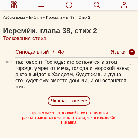
Азбука веры
»
Библия
»
Иереми́и
»
гл.38
»
Стих 2
Иереми́и
,
глава
38
,
стих
2
Толкования стиха
Языки
Синодальный
так говорит Господь: кто останется в этом
38:
2
городе, умрет от меча, голода и моровой язвы;
а кто выйдет к Халдеям, будет жив, и душа
его будет ему вместо добычи, и он останется
жив.
Читать в контексте
Просим учесть, что любой стих Св. Писания
рассматривается в контексте главы, книги и всего Св.
Писания.