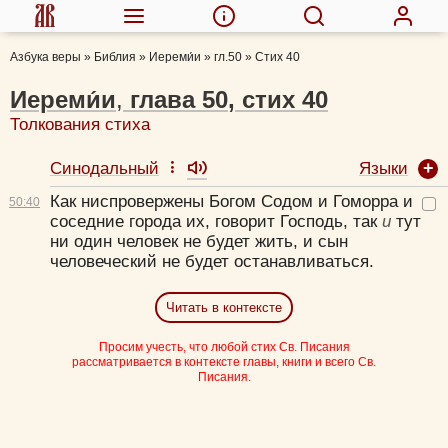
Азбука веры
»
Библия
»
Иереми́и
»
гл.50
»
Стих 40
Иереми́и
,
глава
50
,
стих
40
Толкования стиха
Языки
Синодальный
Как ниспровержены Богом Содом и Гоморра и
50:
40
соседние города их, говорит Господь, так
и
тут
ни один человек не будет жить, и сын
человеческий не будет останавливаться.
Читать в контексте
Просим учесть, что любой стих Св. Писания
рассматривается в контексте главы, книги и всего Св.
Писания.