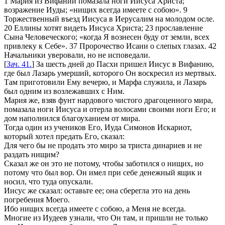
1 Мария из Вифании помазала ноги Иисуса Христа;
возражение Иуды; «нищих всегда имеете с собою». 9
Торжественный въезд Иисуса в Иерусалим на молодом осле.
20 Еллины хотят видеть Иисуса Христа; 23 прославление
Сына Человеческого; «когда Я вознесен буду от земли, всех
привлеку к Себе». 37 Пророчество Исаии о слепых глазах. 42
Начальники уверовали, но не исповедали.
[
Зач. 41.
] За шесть дней до Пасхи пришел Иисус в Вифанию,
где был Лазарь умерший, которого Он воскресил из мертвых.
Там приготовили Ему вечерю, и Марфа служила, и Лазарь
был одним из возлежавших с Ним.
Мария же, взяв фунт нардового чистого драгоценного мира,
помазала ноги Иисуса и отерла волосами своими ноги Его; и
дом наполнился благоуханием от мира.
Тогда один из учеников Его, Иуда Симонов Искариот,
который хотел предать Его, сказал:
Для чего бы не продать это миро за триста динариев и не
раздать нищим?
Сказал же он это не потому, чтобы заботился о нищих, но
потому что был вор. Он имел
при себе денежный
ящик и
носил, что туда опускали.
Иисус же сказал:
оставьте ее; она сберегла это на день
погребения Моего.
Ибо нищих всегда имеете с собою, а Меня не всегда.
Многие из Иудеев узнали, что Он там, и пришли не только