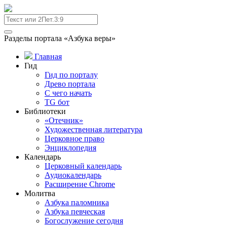
Разделы портала «Азбука веры»
Главная
Гид
Гид по порталу
Древо портала
С чего начать
TG бот
Библиотеки
«Отечник»
Художественная литература
Церковное право
Энциклопедия
Календарь
Церковный календарь
Аудиокалендарь
Расширение Chrome
Молитва
Азбука паломника
Азбука певческая
Богослужение сегодня