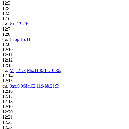
12:
3
12:
4
12:
5
12:
6
см.:
Ин.13:29
;
12:
7
12:
8
см.:
Втор.15:11
;
12:
9
12:
10
12:
11
12:
12
12:
13
см.:
Мф.21:8
;
Мк.11:8
;
Лк.19:36
;
12:
14
12:
15
см.:
Зах.9:9
;
Ис.62:11
;
Мф.21:5
;
12:
16
12:
17
12:
18
12:
19
12:
20
12:
21
12:
22
12:
23