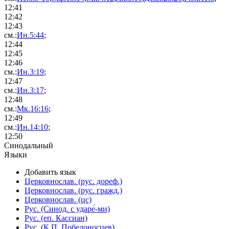
12:
41
12:
42
12:
43
см.:
Ин.5:44
;
12:
44
12:
45
12:
46
см.:
Ин.3:19
;
12:
47
см.:
Ин.3:17
;
12:
48
см.:
Мк.16:16
;
12:
49
см.:
Ин.14:10
;
12:
50
Синодальный
Языки
Добавить язык
Церковнослав. (рус. дореф.)
Церковнослав. (рус. гражд.)
Церковнослав. (цс)
Рус. (Синод. с ударе́-ми)
Рус. (еп. Кассиан)
Рус. (К.П. Победоносцев)