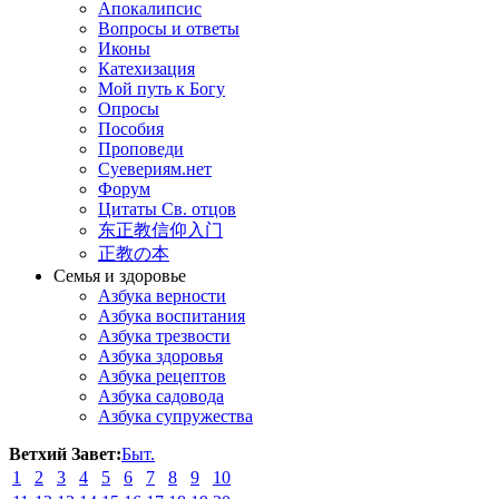
Апокалипсис
Вопросы и ответы
Иконы
Катехизация
Мой путь к Богу
Опросы
Пособия
Проповеди
Суевериям.нет
Форум
Цитаты Св. отцов
东正教信仰入门
正教の本
Семья и здоровье
Азбука верности
Азбука воспитания
Азбука трезвости
Азбука здоровья
Азбука рецептов
Азбука садовода
Азбука супружества
Ветхий Завет:
Быт.
1
2
3
4
5
6
7
8
9
10