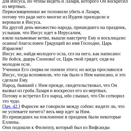
для Иисуса, но чтобы видеть и Лазаря, которого Он воскресил
из мертвых.
Первосвященники же положили убить и Лазаря,
потому что ради него многие из Иудеев приходили и
веровали в Иисуса.
На другой день множество народа, пришедшего на праздник,
услышав, что Иисус идет в Иерусалим,
взяли пальмовые ветви, вышли навстречу Ему и восклицали:
осанна! благословен Грядущий во имя Господне, Царь
Израилев!
Иисус же, найдя молодого осла, сел на него, как написано:
Не бойся, дщерь Сионова! се, Царь твой грядет, сидя на
молодом осле.
Ученики Его сперва не поняли этого; но когда прославился
Иисус, тогда вспомнили, что та́к было о Нем написано, и это
сделали Ему.
Народ, бывший с Ним прежде, свидетельствовал, что Он
вызвал из гроба Лазаря и воскресил его из мертвых.
Потому и встретил Его народ, ибо слышал, что Он сотворил
это чудо.
[
Зач. 42.
] Фарисеи же говорили между собою:
видите ли, что
не успеваете ничего? весь мир идет за Ним.
Из пришедших на поклонение в праздник были некоторые
Еллины.
Они подошли к Филиппу, который был из Вифсаиды