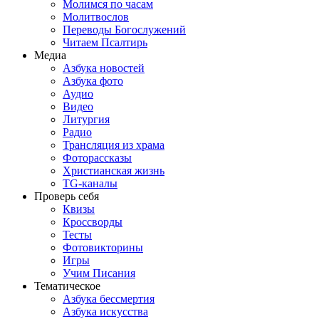
Молимся по часам
Молитвослов
Переводы Богослужений
Читаем Псалтирь
Медиа
Азбука новостей
Азбука фото
Аудио
Видео
Литургия
Радио
Трансляция из храма
Фоторассказы
Христианская жизнь
TG-каналы
Проверь себя
Квизы
Кроссворды
Тесты
Фотовикторины
Игры
Учим Писания
Тематическое
Азбука бессмертия
Азбука искусства