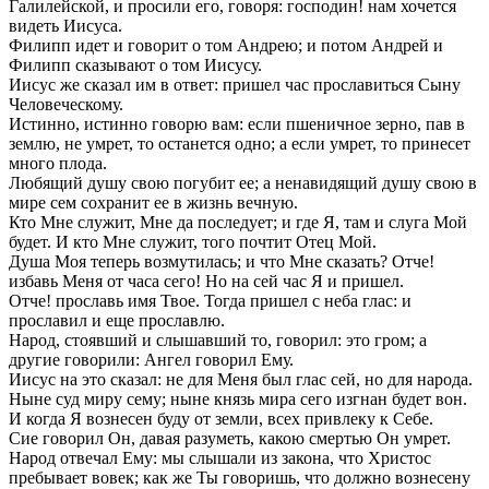
Галилейской, и просили его, говоря:
господин! нам хочется
видеть Иисуса.
Филипп идет и говорит о том Андрею; и потом Андрей и
Филипп сказывают о том Иисусу.
Иисус же сказал им в ответ:
пришел час прославиться Сыну
Человеческому.
Истинно, истинно говорю вам: если пшеничное зерно, пав в
землю, не умрет, то останется одно; а если умрет, то принесет
много плода.
Любящий душу свою погубит ее; а ненавидящий душу свою в
мире сем сохранит ее в жизнь вечную.
Кто Мне служит, Мне да последует; и где Я, там и слуга Мой
будет. И кто Мне служит, того почтит Отец Мой.
Душа Моя теперь возмутилась; и что Мне сказать? Отче!
избавь Меня от часа сего! Но на сей час Я и пришел.
Отче! прославь имя Твое.
Тогда пришел с неба глас:
и
прославил и еще прославлю.
Народ, стоявший и слышавший
то,
говорил:
это гром;
а
другие говорили:
Ангел говорил Ему.
Иисус на это сказал:
не для Меня был глас сей, но для народа.
Ныне суд миру сему; ныне князь мира сего изгнан будет вон.
И когда Я вознесен буду от земли, всех привлеку к Себе.
Сие говорил Он, давая разуметь, какою смертью Он умрет.
Народ отвечал Ему:
мы слышали из закона, что Христос
пребывает вовек; как же Ты говоришь, что должно вознесену