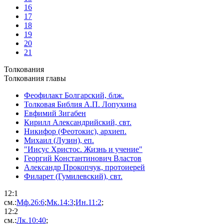
16
17
18
19
20
21
Толкования
Толкования главы
Феофилакт Болгарский, блж.
Толковая Библия А.П. Лопухина
Евфимий Зигабен
Кирилл Александрийский, свт.
Никифор (Феотокис), архиеп.
Михаил (Лузин), еп.
"Иисус Христос. Жизнь и учение"
Георгий Константинович Властов
Александр Прокопчук, протоиерей
Филарет (Гумилевский), свт.
12:
1
см.:
Мф.26:6
;
Мк.14:3
;
Ин.11:2
;
12:
2
см.:
Лк.10:40
;