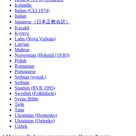
Icelandic
Italian (CEI 1974)
Italian
Japanese（日本正教会訳）
Kazakh
Kyrgyz
Latin (Nova Vulgata)
Latvian
Maltese
Norwegian (Bokmål [1930])
Polish
Romanian
Portuguese
Serbian (synod.)
Serbian
Spanish (RVR 1995)
Swedish (Folkbibeln)
Syriac Bible
Tajik
Tatar
Ukrainian (Homenko)
Ukrainian (Ogienko)
Uzbek