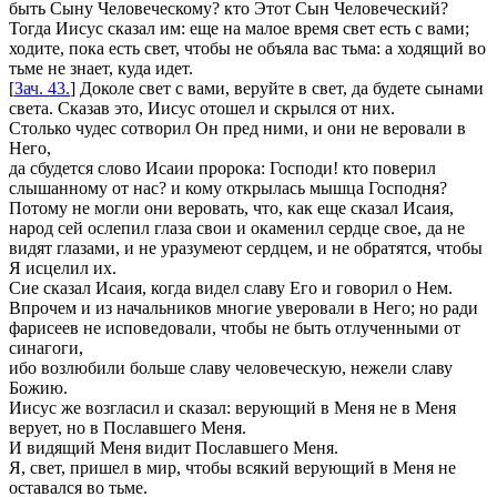
быть Сыну Человеческому? кто Этот Сын Человеческий?
Тогда Иисус сказал им:
еще на малое время свет есть с вами;
ходите, пока есть свет, чтобы не объяла вас тьма: а ходящий во
тьме не знает, куда идет.
[
Зач. 43.
]
Доколе свет с вами, веруйте в свет, да будете сынами
света.
Сказав это, Иисус отошел и скрылся от них.
Столько чудес сотворил Он пред ними, и они не веровали в
Него,
да сбудется слово Исаии пророка:
Господи! кто поверил
слышанному от нас? и кому открылась мышца Господня?
Потому не могли они веровать, что, как еще сказал Исаия,
народ сей ослепил глаза свои и окаменил сердце свое, да не
видят глазами, и не уразумеют сердцем, и не обратятся, чтобы
Я исцелил их.
Сие сказал Исаия, когда видел славу Его и говорил о Нем.
Впрочем и из начальников многие уверовали в Него; но ради
фарисеев не исповедовали, чтобы не быть отлученными от
синагоги,
ибо возлюбили больше славу человеческую, нежели славу
Божию.
Иисус же возгласил и сказал:
верующий в Меня не в Меня
верует, но в Пославшего Меня.
И видящий Меня видит Пославшего Меня.
Я, свет, пришел в мир, чтобы всякий верующий в Меня не
оставался во тьме.