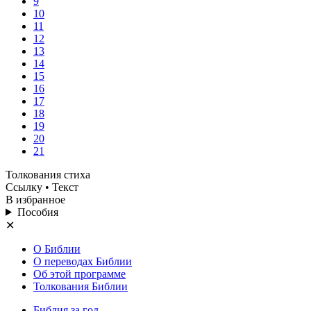
9
10
11
12
13
14
15
16
17
18
19
20
21
Толкования стиха
Ссылку
• Текст
В избранное
Пособия
✕
О Библии
О переводах Библии
Об этой программе
Толкования Библии
Библия за год