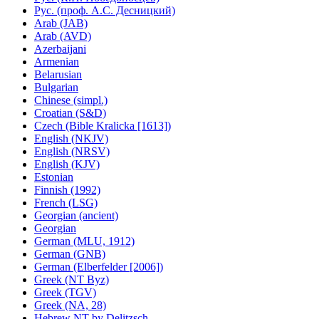
Рус. (проф. А.С. Десницкий)
Arab (JAB)
Arab (AVD)
Azerbaijani
Armenian
Belarusian
Bulgarian
Chinese (simpl.)
Croatian (S&D)
Czech (Bible Kralicka [1613])
English (NKJV)
English (NRSV)
English (KJV)
Estonian
Finnish (1992)
French (LSG)
Georgian (ancient)
Georgian
German (MLU, 1912)
German (GNB)
German (Elberfelder [2006])
Greek (NT Byz)
Greek (TGV)
Greek (NA, 28)
Hebrew NT by Delitzsch