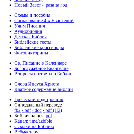
Новый Завет 4 раза за год
Схемы и пособия
Согласование 4-х Евангелий
Учим Писания
Аудиобиблия
Детская Библия
Библейские тесты
Библейские кроссворды
Фотовикторины
Св. Писание в Календаре
Богослужебное Евангелие
Вопросы и ответы о Библии
Слова Иисуса Христа
Краткое содержание Библии
Греческий подстрочник
Синодальный перевод:
fb2
· pdf
· doc
· pdf (НЗ)
Библия на цся:
pdf
Канал: t.me/azbible
Ссылки на Библию
Вебмастеру