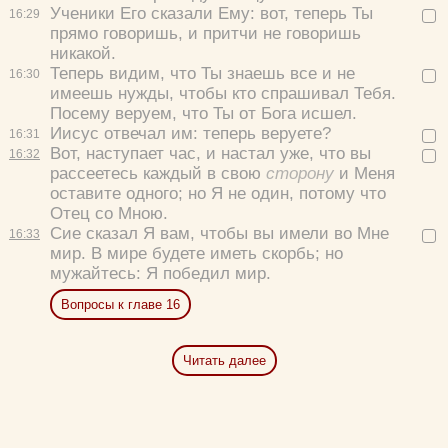
Ученики Его сказали Ему:
вот, теперь Ты
16:
29
прямо говоришь, и притчи не говоришь
никакой.
Теперь видим, что Ты знаешь все и не
16:
30
имеешь нужды, чтобы кто спрашивал Тебя.
Посему веруем, что Ты от Бога исшел.
Иисус отвечал им:
теперь веруете?
16:
31
Вот, наступает час, и настал уже, что вы
16:
32
рассеетесь каждый в свою
сторону
и Меня
оставите одного; но Я не один, потому что
Отец со Мною.
Сие сказал Я вам, чтобы вы имели во Мне
16:
33
мир. В мире будете иметь скорбь; но
мужайтесь: Я победил мир.
Вопросы к главе 16
Читать далее