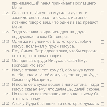
принимающий Меня принимает Пославшего
Меня.
Сказав это, Иисус возмутился духом, и
13:
21
засвидетельствовал, и сказал:
истинно,
истинно говорю вам, что один из вас предаст
Меня.
Тогда ученики озирались друг на друга,
13:
22
недоумевая, о ком Он говорит.
Один же из учеников Его, которого любил
13:
23
Иисус, возлежал у груди Иисуса.
Ему Симон Петр сделал знак, чтобы спросил,
13:
24
кто это, о котором говорит.
Он, припав к груди Иисуса, сказал Ему:
13:
25
Господи! кто это?
Иисус отвечал:
тот, кому Я, обмакнув кусок
13:
26
хлеба, подам.
И, обмакнув кусок, подал Иуде
Симонову Искариоту.
И после сего куска вошел в него сатана. Тогда
13:
27
Иисус сказал ему:
что делаешь, делай скорее.
Но никто из возлежавших не понял, к чему Он
13:
28
это сказал ему.
А как у Иуды был ящик, то некоторые думали,
13:
29