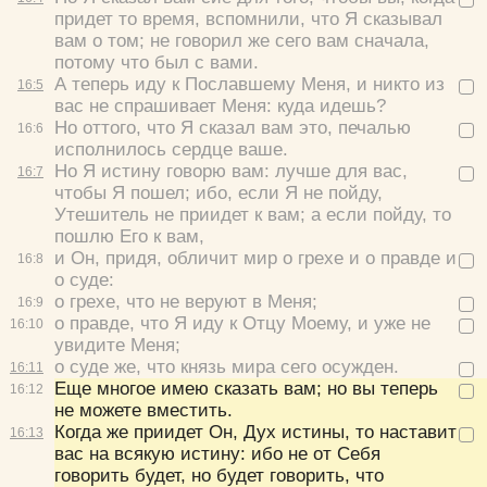
придет то время, вспомнили, что Я сказывал
вам о том; не говорил же сего вам сначала,
Да
Хорошо
Нет
потому что был с вами.
Вход
Регистрация
А теперь иду к Пославшему Меня, и никто из
16:
5
вас не спрашивает Меня: куда идешь?
Но оттого, что Я сказал вам это, печалью
16:
6
исполнилось сердце ваше.
Но Я истину говорю вам: лучше для вас,
16:
7
Удалить
Сохранить
чтобы Я пошел; ибо, если Я не пойду,
Утешитель не приидет к вам; а если пойду, то
пошлю Его к вам,
и Он, придя, обличит мир о грехе и о правде и
16:
8
о суде:
о грехе, что не веруют в Меня;
16:
9
о правде, что Я иду к Отцу Моему, и уже не
16:
10
увидите Меня;
о суде же, что князь мира сего осужден.
16:
11
Еще многое имею сказать вам; но вы теперь
16:
12
не можете вместить.
Когда же приидет Он, Дух истины, то наставит
16:
13
вас на всякую истину: ибо не от Себя
говорить будет, но будет говорить, что