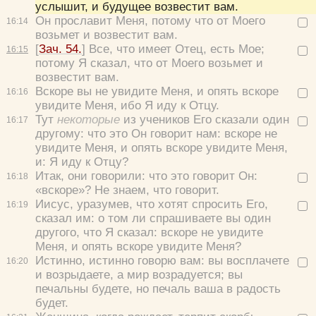
услышит, и будущее возвестит вам.
Он прославит Меня, потому что от Моего
16:
14
возьмет и возвестит вам.
[
Зач. 54.
]
Все, что имеет Отец, есть Мое;
16:
15
потому Я сказал, что от Моего возьмет и
возвестит вам.
Вскоре вы не увидите Меня, и опять вскоре
16:
16
увидите Меня, ибо Я иду к Отцу.
Тут
некоторые
из учеников Его сказали один
16:
17
другому:
что это Он говорит нам: вскоре не
увидите Меня, и опять вскоре увидите Меня,
и: Я иду к Отцу?
Итак, они говорили:
что это говорит Он:
16:
18
«вскоре»? Не знаем, что говорит.
Иисус, уразумев, что хотят спросить Его,
16:
19
сказал им:
о том ли спрашиваете вы один
другого, что Я сказал: вскоре не увидите
Меня, и опять вскоре увидите Меня?
Истинно, истинно говорю вам: вы восплачете
16:
20
и возрыдаете, а мир возрадуется; вы
печальны будете, но печаль ваша в радость
будет.