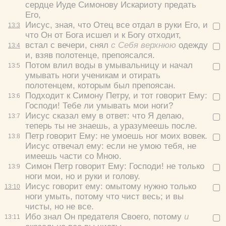
сердце Иуде Симонову Искариоту предать
Его,
Иисус, зная, что Отец все отдал в руки Его, и
13:
3
что Он от Бога исшел и к Богу отходит,
встал с вечери, снял
с Себя верхнюю
одежду
13:
4
и, взяв полотенце, препоясался.
Потом влил воды в умывальницу и начал
13:
5
умывать ноги ученикам и отирать
полотенцем, которым был препоясан.
Подходит к Симону Петру, и тот говорит Ему:
13:
6
Господи! Тебе ли умывать мои ноги?
Иисус сказал ему в ответ:
что Я делаю,
13:
7
теперь ты не знаешь, а уразумеешь после.
Петр говорит Ему:
не умоешь ног моих вовек.
13:
8
Иисус отвечал ему:
если не умою тебя, не
имеешь части со Мною.
Симон Петр говорит Ему:
Господи! не только
13:
9
ноги мои, но и руки и голову.
Иисус говорит ему:
омытому нужно только
13:
10
ноги умыть, потому что чист весь; и вы
чисты, но не все.
Ибо знал Он предателя Своего, потому
и
13:
11