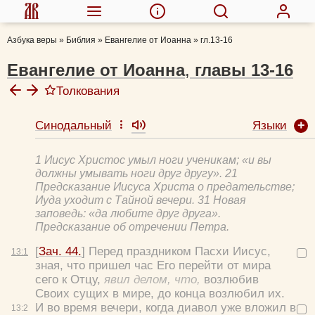
Азбука веры
»
Библия
»
Евангелие от Иоанна
»
гл.13-16
Евангелие от Иоанна
,
главы
13-16
Толкования
Языки
Синодальный
Феофилакт Болгарский, блж.
Толковая Библия А.П. Лопухина
1 Иисус Христос умыл ноги ученикам; «и вы
Евфимий Зигабен
должны умывать ноги друг другу». 21
Кирилл Александрийский, свт.
Предсказание Иисуса Христа о предательстве;
Иуда уходит с Тайной вечери. 31 Новая
Михаил (Лузин), еп.
заповедь: «да любите друг друга».
"Иисус Христос. Жизнь и учение"
Предсказание об отречении Петра.
Георгий Константинович Властов
[
Зач. 44.
] Перед праздником Пасхи Иисус,
13:
1
Александр Прокопчук, протоиерей
зная, что пришел час Его перейти от мира
сего к Отцу,
явил делом, что,
возлюбив
Своих сущих в мире, до конца возлюбил их.
И во время вечери, когда диавол уже вложил в
13:
2