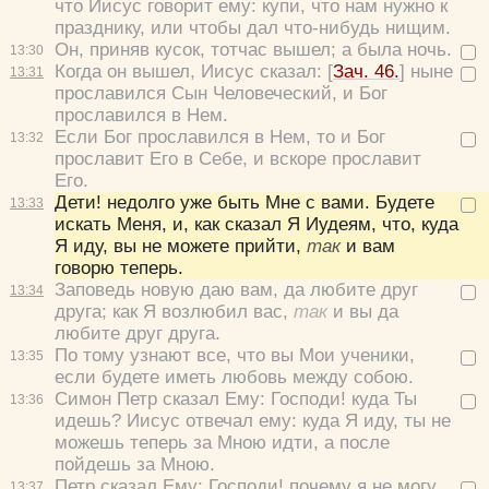
что Иисус говорит ему: купи, что нам нужно к
празднику, или чтобы дал что-нибудь нищим.
Он, приняв кусок, тотчас вышел; а была ночь.
13:
30
Когда он вышел, Иисус сказал: [
Зач. 46.
]
ныне
13:
31
прославился Сын Человеческий, и Бог
прославился в Нем.
Если Бог прославился в Нем, то и Бог
13:
32
прославит Его в Себе, и вскоре прославит
Его.
Дети! недолго уже быть Мне с вами. Будете
13:
33
искать Меня, и, как сказал Я Иудеям, что, куда
Я иду, вы не можете прийти,
так
и вам
говорю теперь.
Заповедь новую даю вам, да любите друг
13:
34
друга; как Я возлюбил вас,
так
и вы да
любите друг друга.
По тому узнают все, что вы Мои ученики,
13:
35
если будете иметь любовь между собою.
Симон Петр сказал Ему:
Господи! куда Ты
13:
36
идешь?
Иисус отвечал ему:
куда Я иду, ты не
можешь теперь за Мною идти, а после
пойдешь за Мною.
Петр сказал Ему:
Господи! почему я не могу
13:
37