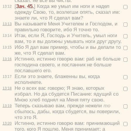
сказал:
не все вы чисты.
[
Зач. 45.
] Когда же умыл им ноги и надел
13:
12
одежду Свою, то, возлегши опять, сказал им:
знаете ли, что Я сделал вам?
Вы называете Меня Учителем и Господом, и
13:
13
правильно говорите, ибо Я точно то.
Итак, если Я, Господь и Учитель, умыл ноги
13:
14
вам, то и вы должны умывать ноги друг другу.
Ибо Я дал вам пример, чтобы и вы делали то
13:
15
же, что Я сделал вам.
Истинно, истинно говорю вам: раб не больше
13:
16
господина своего, и посланник не больше
пославшего его.
Если это знаете, блаженны вы, когда
13:
17
исполняете.
Не о всех вас говорю; Я знаю, которых
13:
18
избрал. Но да сбудется Писание: ядущий со
Мною хлеб поднял на Меня пяту свою.
Теперь сказываю вам, прежде нежели
то
13:
19
сбылось, дабы, когда сбудется, вы поверили,
что это Я.
Истинно, истинно говорю вам: принимающий
13:
20
того, кого Я пошлю, Меня принимает; а