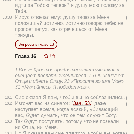
идти за Тобою теперь? я душу мою положу за
Тебя.
Иисус отвечал ему:
душу твою за Меня
13:
38
положишь? истинно, истинно говорю тебе: не
пропоет петух, как отречешься от Меня
трижды.
Вопросы к главе 13
Глава 16
1 Иисус Христос предостерегает учеников и
обещает послать Утешителя. 16 Он исшел от
Отца и идет к Отцу. 23 «Просите во имя Мое».
31 «Мужайтесь; Я победил мир».
Сие сказал Я вам, чтобы вы не соблазнились.
16:
1
Изгонят вас из синагог;
[
Зач. 53.
]
даже
16:
2
наступает время, когда всякий, убивающий
Цвет:
вас, будет думать, что он тем служит Богу.
Так будут поступать, потому что не познали
16:
3
ни Отца, ни Меня.
Но Я сказал вам сие для того, чтобы вы, когда
16:
4