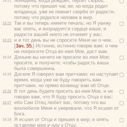
Женщина, когда рождает, терпит скорбь,
16:
21
потому что пришел час ее; но когда родит
младенца, уже не помнит скорби от радости,
потому что родился человек в мир.
Так и вы теперь имеете печаль; но Я увижу
16:
22
вас опять, и возрадуется сердце ваше, и
радости вашей никто не отнимет у вас;
и в тот день вы не спросите Меня ни о чем.
16:
23
[
Зач. 55.
]
Истинно, истинно говорю вам: о чем
ни попросите Отца во имя Мое, даст вам.
Доныне вы ничего не просили во имя Мое;
16:
24
проси́те, и полу́чите, чтобы радость ваша
была совершенна.
Доселе Я говорил вам притчами; но наступает
16:
25
время, когда уже не буду говорить вам
притчами, но прямо возвещу вам об Отце.
В тот день будете просить во имя Мое, и не
16:
26
говорю вам, что Я буду просить Отца о вас:
ибо Сам Отец любит вас, потому что вы
16:
27
возлюбили Меня и уверовали, что Я исшел от
Бога.
Я исшел от Отца и пришел в мир; и опять
16:
28
оставляю мир и иду к Отцу.