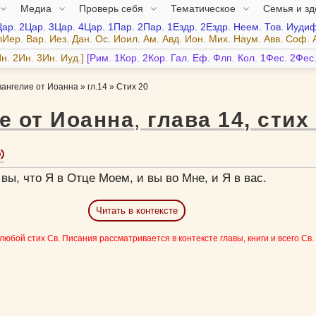
Медиа
Проверь себя
Тематическое
Семья и з
Цар.
2Цар.
3Цар.
4Цар.
1Пар.
2Пар.
1Ездр.
2Ездр.
Неем.
Тов.
Иудиф
лИер.
Вар.
Иез.
Дан.
Ос.
Иоил.
Ам.
Авд.
Ион.
Мих.
Наум.
Авв.
Соф.
н.
2Ин.
3Ин.
Иуд.
Рим.
1Кор.
2Кор.
Гал.
Еф.
Флп.
Кол.
1Фес.
2Фес
вангелие от Иоанна
»
гл.14
»
Стих 20
е от Иоанна
,
глава
14
,
стих
 вы, что Я в Отце Моем, и вы во Мне, и Я в вас.
Читать в контексте
 любой стих Св. Писания рассматривается в контексте главы, книги и всего Св.