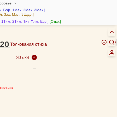
доровье
.
Есф.
1Мак.
2Мак.
3Мак.
Аг.
Зах.
Мал.
3Ездр.
.
1Тим.
2Тим.
Тит.
Флм.
Евр.
Откр.
20
Толкования стиха
Языки
 Писания.