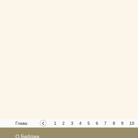
Глава:
1
2
3
4
5
6
7
8
9
10
О Библии