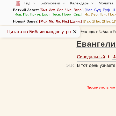
Гид
Библиотеки
Календарь
Молитва
Ветхий Завет:
Быт.
Исх.
Лев.
Чис.
Втор.
Нав.
Суд.
Руф.
1
Иов.
Пс.
Притч.
Еккл.
Песн.
Прем.
Сир.
Ис.
Иер.
Плч.
Пос
Новый Завет:
Мф.
Мк.
Лк.
Ин.
Деян.
Иак.
1Пет.
2Пет.
1И
✕
Цитата из Библии каждое утро
Азбука веры
»
Библия
»
Е
Евангели
Синодальный
В тот день узнаете
14:
20
Просим учесть, что