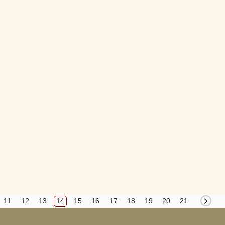
Да
Хорошо
Нет
Вход
Регистрация
Удалить
Сохранить
Прятать
Компактная
11
12
13
14
15
16
17
18
19
20
21