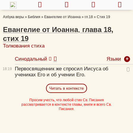
Азбука веры
»
Библия
»
Евангелие от Иоанна
»
гл.18
»
Стих 19
Евангелие от Иоанна
,
глава
18
,
стих
19
Толкования стиха
Языки
Синодальный
Первосвященник же спросил Иисуса об
18:
19
учениках Его и об учении Его.
Читать в контексте
Просим учесть, что любой стих Св. Писания
рассматривается в контексте главы, книги и всего Св.
Писания.