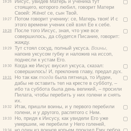
Иисус, увидев Матерь и ученика тут
19:
26
Цвет:
стоящего, которого любил, говорит Матери
Своей:
Же́но! се, сын Твой.
Потом говорит ученику:
се, Матерь твоя!
И с
19:
27
этого времени ученик сей взял Ее к себе.
После того Иисус, зная, что уже все
19:
28
совершилось, да сбудется Писание, говорит:
Да
Хорошо
Нет
жажду.
Тут стоял сосуд, полный уксуса.
Воины,
Вход
Регистрация
19:
29
напоив уксусом губку и наложив на иссоп,
поднесли к устам Его.
Когда же Иисус вкусил уксуса, сказал:
19:
30
совершилось!
И, преклонив главу, предал дух.
Но так как
тогда
была пятница, то Иудеи,
19:
31
Удалить
Сохранить
дабы не оставить тел на кресте в субботу, –
ибо та суббота была день великий, – просили
Пилата, чтобы перебить у них голени и снять
их.
Итак, пришли воины, и у первого перебили
19:
32
голени, и у другого, распятого с Ним.
Но, придя к Иисусу, как увидели Его уже
19:
33
умершим, не перебили у Него голеней,
но один из воинов копьем пронзил Ему ребра,
19:
34