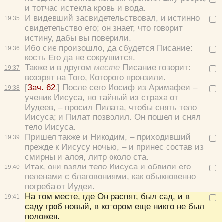
и тотчас истекла кровь и вода.
И видевший засвидетельствовал, и истинно
19:
35
свидетельство его; он знает, что говорит
истину, дабы вы поверили.
Ибо сие произошло, да сбудется Писание:
19:
36
кость Его да не сокрушится.
Также и в другом
месте
Писание говорит:
19:
37
воззрят на Того, Которого пронзили.
[
Зач. 62.
] После сего Иосиф из Аримафеи –
19:
38
ученик Иисуса, но тайный из страха от
Иудеев, – просил Пилата, чтобы снять тело
Иисуса; и Пилат позволил. Он пошел и снял
тело Иисуса.
Пришел также и Никодим, – приходивший
19:
39
прежде к Иисусу ночью, – и принес состав из
смирны и алоя, литр около ста.
Итак, они взяли тело Иисуса и обвили его
19:
40
пеленами с благовониями, как обыкновенно
погребают Иудеи.
На том месте, где Он распят, был сад, и в
19:
41
саду гроб новый, в котором еще никто не был
положен.