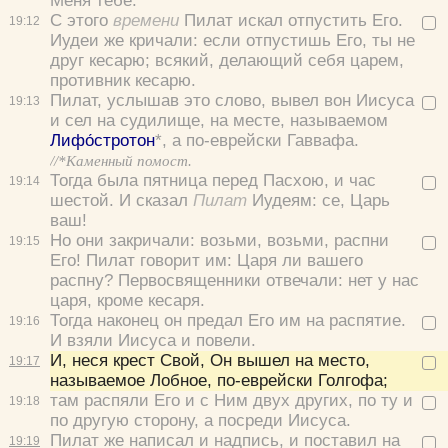
Меня тебе.
С этого
времени
Пилат искал отпустить Его.
19:
12
Иудеи же кричали:
если отпустишь Его, ты не
друг кесарю; всякий, делающий себя царем,
противник кесарю.
Пилат, услышав это слово, вывел вон Иисуса
19:
13
и сел на судилище, на месте, называемом
Лифо́стротон
*, а по-еврейски Гаввафа.
//*Каменный помост.
Тогда была пятница перед Пасхою, и час
19:
14
шестой. И сказал
Пилат
Иудеям:
се, Царь
ваш!
Но они закричали:
возьми, возьми, распни
19:
15
Его!
Пилат говорит им:
Царя ли вашего
распну?
Первосвященники отвечали:
нет у нас
царя, кроме кесаря.
Тогда наконец он предал Его им на распятие.
19:
16
И взяли Иисуса и повели.
И, неся крест Свой, Он вышел на место,
19:
17
называемое Лобное, по-еврейски Голгофа;
там распяли Его и с Ним двух других, по ту и
19:
18
по другую сторону, а посреди Иисуса.
Пилат же написал и надпись, и поставил на
19:
19