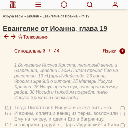
Азбука веры
»
Библия
»
Евангелие от Иоанна
»
гл.19
Евангелие от Иоанна
,
глава
19
Толкования
Языки
Синодальный
Феофилакт Болгарский, блж.
Толковая Библия А.П. Лопухина
1 Бичевание Иисуса Христа; терновый венец и
Евфимий Зигабен
багряница; «распни Его»! Пилат предал Его на
Кирилл Александрийский, свт.
распятие. 19 «Царь Иудейский»; 23 воины
бросили жребий о хитоне; 25 Матерь Иисуса
Михаил (Лузин), еп.
Христа. 28 Иисус предал дух; воин пронзил Ему
"Иисус Христос. Жизнь и учение"
ребра. 38 Иосиф и Никодим погребли тело
Георгий Константинович Властов
Иисуса Христа в новом гробу.
Александр Прокопчук, протоиерей
Тогда Пилат взял Иисуса и
велел
бить Его.
19:
1
И воины, сплетши венец из терна, возложили
19:
2
Ему на голову, и одели Его в багряницу,
и говорили:
радуйся, Царь Иудейский!
и били
19:
3