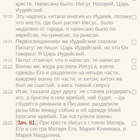
кресте. Написано было:
Иисус Назорей, Царь
Иудейский.
Эту надпись читали многие из Иудеев, потому
19:
20
что место, где был распят Иисус, было
недалеко от города, и написано было по-
еврейски, по-гречески, по-римски.
Первосвященники же Иудейские сказали
19:
21
Пилату:
не пиши: Царь Иудейский, но что Он
говорил: Я Царь Иудейский.
Пилат отвечал:
что я написал, то написал.
19:
22
Воины же, когда распяли Иисуса, взяли
19:
23
одежды Его и разделили на четыре части,
каждому воину по части, и хитон; хитон же
был не сшитый, а весь тканый сверху.
Итак, сказали друг другу:
не станем раздирать
19:
24
его, а бросим о нем жребий, чей будет,
– да
сбудется реченное в Писании:
разделили
ризы Мои между собою и об одежде Моей
бросали жребий.
Так поступили воины.
[
Зач. 61.
] При кресте Иисуса стояли Матерь
19:
25
Его и сестра Матери Его, Мария Клеопова, и
Мария Магдалина.