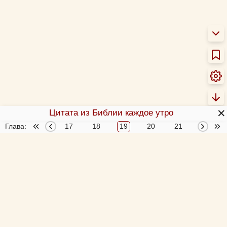
✕
Цитата из Библии каждое утро
Глава:
15
16
17
18
19
20
21
О Библии
О переводах Библии
Об этой программе
Толкования Библии