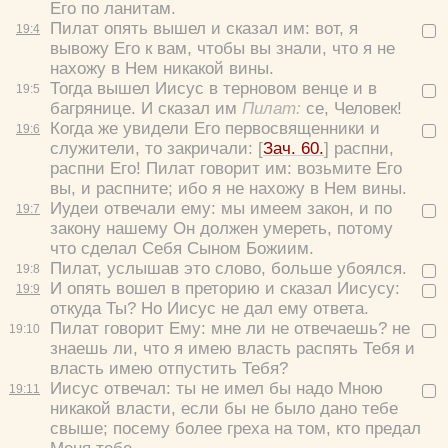
Его по ланитам.
Пилат опять вышел и сказал им:
вот, я
19:
4
вывожу Его к вам, чтобы вы знали, что я не
нахожу в Нем никакой вины.
Тогда вышел Иисус в терновом венце и в
19:
5
багрянице. И сказал им
Пилат:
се, Человек!
Когда же увидели Его первосвященники и
19:
6
служители, то закричали: [
Зач. 60.
]
распни,
распни Его!
Пилат говорит им:
возьмите Его
вы, и распните; ибо я не нахожу в Нем вины.
Иудеи отвечали ему:
мы имеем закон, и по
19:
7
закону нашему Он должен умереть, потому
что сделал Себя Сыном Божиим.
Пилат, услышав это слово, больше убоялся.
19:
8
И опять вошел в преторию и сказал Иисусу:
19:
9
откуда Ты?
Но Иисус не дал ему ответа.
Пилат говорит Ему:
мне ли не отвечаешь? не
19:
10
знаешь ли, что я имею власть распять Тебя и
власть имею отпустить Тебя?
Иисус отвечал:
ты не имел бы надо Мною
19:
11
никакой власти, если бы не было дано тебе
свыше; посему более греха на том, кто предал