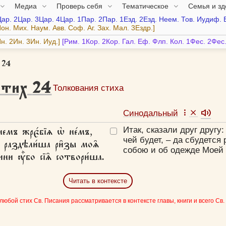
Медиа
Проверь себя
Тематическое
Семья и з
Цар.
2Цар.
3Цар.
4Цар.
1Пар.
2Пар.
1Езд.
2Езд.
Неем.
Тов.
Иудиф.
он.
Мих.
Наум.
Авв.
Соф.
Аг.
Зах.
Мал.
3Ездр.
н.
2Ин.
3Ин.
Иуд.
Рим.
1Кор.
2Кор.
Гал.
Еф.
Флп.
Кол.
1Фес.
2Фес
 24
стих
24
Толкования стиха
Синодальный
немъ жрє́бїѧ ѡ҆ не́мъ,
Итак, сказали друг другу
чей будет,
– да сбудется 
е: раздѣли́ша ри̑зы моѧ̑
собою и об одежде Моей
ни ᲂу҆̀бо сїѧ̑ сотвори́ша.
Читать в контексте
 любой стих Св. Писания рассматривается в контексте главы, книги и всего Св.