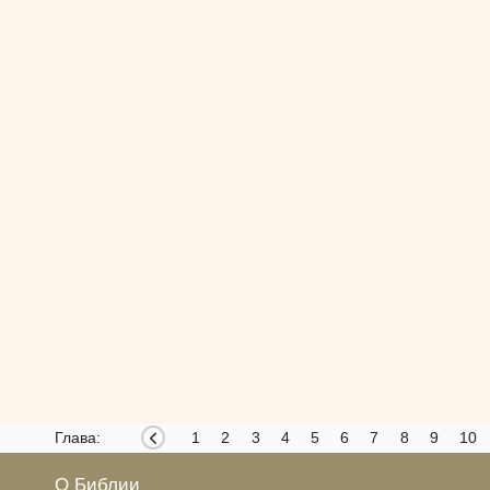
Глава:
1
2
3
4
5
6
7
8
9
10
О Библии