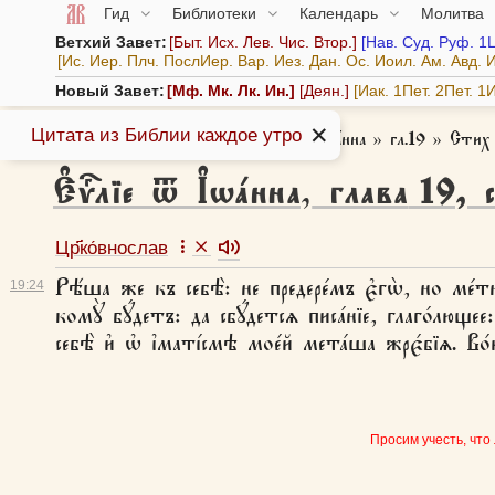
Гид
Библиотеки
Календарь
Молитва
Ветхий Завет:
Быт.
Исх.
Лев.
Чис.
Втор.
Нав.
Суд.
Руф.
1
Ис.
Иер.
Плч.
ПослИер.
Вар.
Иез.
Дан.
Ос.
Иоил.
Ам.
Авд.
И
Новый Завет:
Мф.
Мк.
Лк.
Ин.
Деян.
Иак.
1Пет.
2Пет.
1И
✕
Цитата из Библии каждое утро
Азбука веры
»
Библия
»
Є҆ѵⷢ҇лїе ѿ І҆ѡа́нна
»
гл.19
»
Стих
Є҆ѵⷢ҇лїе ѿ І҆ѡа́нна
,
глава
19
,
Цр҃ко́внослав
Рѣ́ша же къ себѣ̀: не предере́мъ є҆гѡ̀, но ме́т
19:
24
комꙋ̀ бꙋ́детъ: да сбꙋ́детсѧ писа́нїе, глаго́люще
себѣ̀ и҆ ѡ҆ і҆маті́смѣ мое́й мета́ша жрє́бїѧ. Во́и
Просим учесть, что