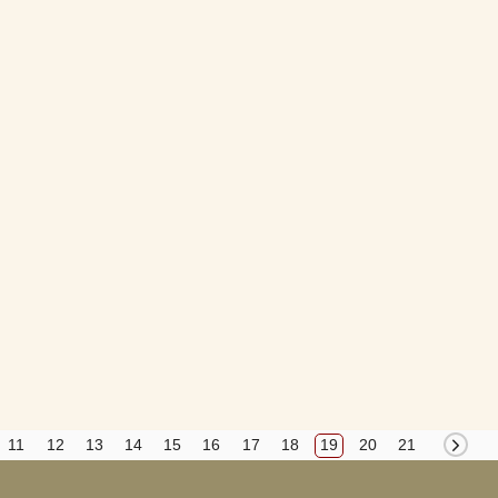
Вход
Регистрация
Удалить
Сохранить
Прятать
Компактная
11
12
13
14
15
16
17
18
19
20
21