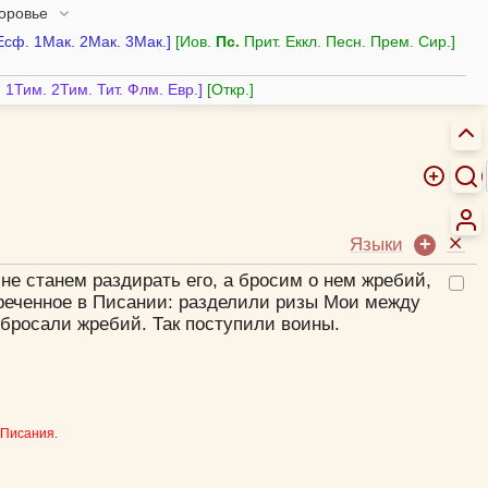
доровье
Есф.
1Мак.
2Мак.
3Мак.
Иов.
Пс.
Прит.
Еккл.
Песн.
Прем.
Сир.
.
1Тим.
2Тим.
Тит.
Флм.
Евр.
Откр.
Языки
:
не станем раздирать его, а бросим о нем жребий,
реченное в Писании:
разделили ризы Мои между
 бросали жребий.
Так поступили воины.
 Писания.