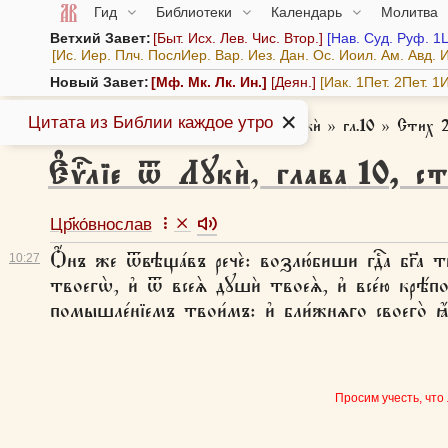
Гид
Библиотеки
Календарь
Молитва
Ветхий Завет:
Быт.
Исх.
Лев.
Чис.
Втор.
Нав.
Суд.
Руф.
1
Ис.
Иер.
Плч.
ПослИер.
Вар.
Иез.
Дан.
Ос.
Иоил.
Ам.
Авд.
И
Новый Завет:
Мф.
Мк.
Лк.
Ин.
Деян.
Иак.
1Пет.
2Пет.
1И
✕
Цитата из Библии каждое утро
Азбука веры
»
Библия
»
Є҆ѵⷢ҇лїе ѿ Лꙋкѝ
»
гл.10
»
Стих 
Є҆ѵⷢ҇лїе ѿ Лꙋкѝ
,
глава
10
,
ст
Цр҃ко́внослав
Ѻ҆́нъ же ѿвѣща́въ речѐ: возлю́биши гдⷭ҇а бг҃а тв
10:
27
твоегѡ̀, и҆ ѿ всеѧ̀ дꙋшѝ твоеѧ̀, и҆ все́ю крѣ́по
помышле́нїемъ твои́мъ: и҆ бли́жнѧго своего̀ ꙗ҆́
Просим учесть, что