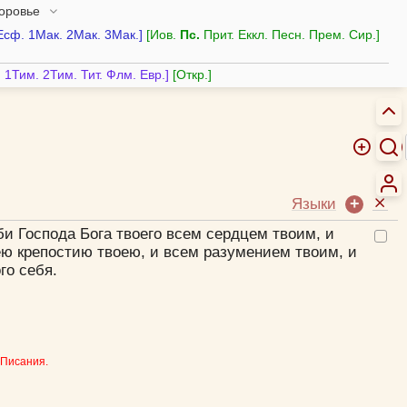
доровье
Есф.
1Мак.
2Мак.
3Мак.
Иов.
Пс.
Прит.
Еккл.
Песн.
Прем.
Сир.
.
1Тим.
2Тим.
Тит.
Флм.
Евр.
Откр.
Языки
и Господа Бога твоего всем сердцем твоим, и
ю крепостию твоею, и всем разумением твоим, и
го себя.
 Писания.