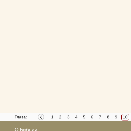
Глава:
1
2
3
4
5
6
7
8
9
10
О Библии