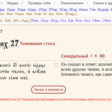
Медиа
Проверь себя
Тематическое
Семья и з
Цар.
2Цар.
3Цар.
4Цар.
1Пар.
2Пар.
1Езд.
2Езд.
Неем.
Тов.
Иудиф.
он.
Мих.
Наум.
Авв.
Соф.
Аг.
Зах.
Мал.
3Ездр.
н.
2Ин.
3Ин.
Иуд.
Рим.
1Кор.
2Кор.
Гал.
Еф.
Флп.
Кол.
1Фес.
2Фес
27
их
27
Толкования стиха
Синодальный
оего̀ ѿ всегѡ̀ се́рдца
Он сказал в ответ:
возлюб
всею душою твоею, и все
стїю твое́ю, и҆ всѣ́мъ
ближнего твоего, как само
кѡ са́мъ себѐ.
Читать в контексте
 любой стих Св. Писания рассматривается в контексте главы, книги и всего Св.