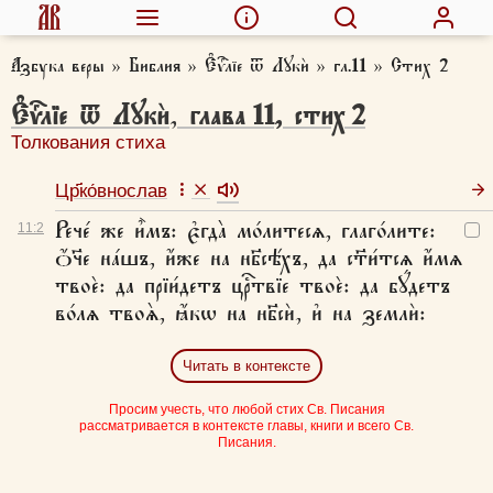
Азбука веры
»
Библия
»
Є҆ѵⷢ҇лїе ѿ Лꙋкѝ
»
гл.11
»
Стих 2
Є҆ѵⷢ҇лїе ѿ Лꙋкѝ
,
глава
11
,
стих
2
Толкования стиха
Цр҃ко́внослав
Рече́ же и҆̀мъ: є҆гда̀ мо́литесѧ, глаго́лите:
11:
2
ѻ҆́ч҃е на́шъ, и҆́же на нб҃сѣ́хъ, да ст҃и́тсѧ и҆́мѧ
твоѐ: да прїи́детъ црⷭ҇твїе твоѐ: да бꙋ́детъ
во́лѧ твоѧ̀, ꙗ҆́кѡ на нб҃сѝ, и҆ на землѝ:
Читать в контексте
Просим учесть, что любой стих Св. Писания
рассматривается в контексте главы, книги и всего Св.
Писания.