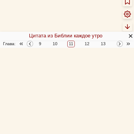
✕
Цитата из Библии каждое утро
Глава:
7
8
9
10
11
12
13
14
О Библии
О переводах Библии
Об этой программе
Толкования Библии
Библия за год
Новый Завет 4 раза за год
Схемы и пособия