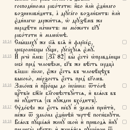
господи́нома рабо́тати: и҆́бо и҆лѝ є҆ди́наго
возненави́дитъ, а҆ дрꙋга́го возлю́битъ: и҆лѝ
є҆ди́нагѡ держи́тсѧ, ѡ҆ дрꙋзѣ́мъ же
нерадѣ́ти на́чнетъ: не мо́жете бг҃ꙋ
рабо́тати и҆ мамѡ́нѣ.
Слы́шахꙋ же сїѧ̑ всѧ̑ и҆ фарїсе́є,
16:
14
сребролю́бцы сꙋ́ще, рꙋга́хꙋсѧ є҆мꙋ̀.
И҆ речѐ и҆̀мъ: [Заⷱ҇ 82] вы̀ є҆стѐ ѡ҆правда́юще
16:
15
себѐ пред̾ человѣ̑ки, бг҃ъ же вѣ́сть сердца̀
ва̑ша: ꙗ҆́кѡ, є҆́же є҆́сть въ человѣ́цѣхъ
высоко̀, ме́рзость є҆́сть пред̾ бг҃омъ.
Зако́нъ и҆ прⷪ҇ро́цы до і҆ѡа́нна: ѿто́лѣ
16:
16
црⷭ҇твїе бж҃їе бл҃говѣствꙋ́етсѧ, и҆ всѧ́къ въ
нѐ нꙋ́дитсѧ {съ нꙋ́ждею вхо́дитъ}.
Оу҆до́бѣе же є҆́сть не́бꙋ и҆ землѝ прейтѝ,
16:
17
не́же ѿ зако́на є҆ди́нѣй чертѣ̀ поги́бнꙋти.
Всѧ́къ пꙋща́ѧй женꙋ̀ свою̀ и҆ приводѧ̀ и҆́нꙋ
16:
18
прелюбы̀ дѣ́етъ: и҆ женѧ́йсѧ пꙋще́ною ѿ