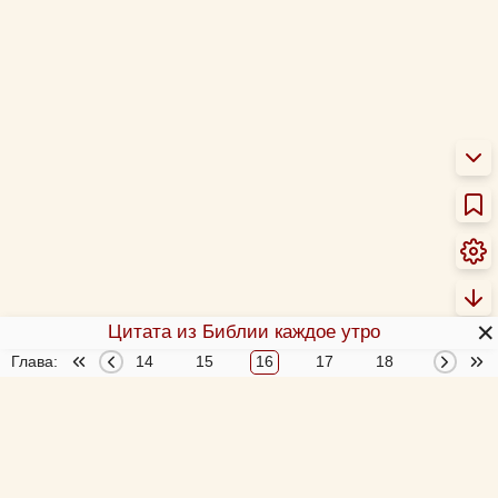
✕
Цитата из Библии каждое утро
Глава:
12
13
14
15
16
17
18
19
О Библии