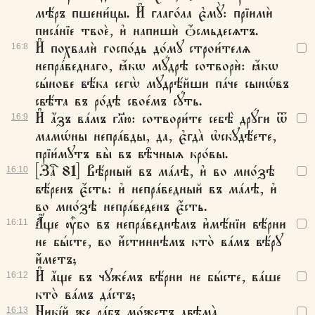
мѣ́ръ пшени́цы. И҆ глаго́ла є҆мꙋ̀: прїимѝ
писа́нїе твоѐ, и҆ напишѝ ѻ҆́смьдесѧтъ.
И҆ похвалѝ госпо́дь до́мꙋ строи́телѧ
16:
8
непра́веднаго, ꙗ҆́кѡ мꙋ́дрѣ сотворѝ: ꙗ҆́кѡ
сы́нове вѣ́ка сегѡ̀ мꙋдрѣ́йши па́че сынѡ́въ
свѣ́та въ ро́дѣ свое́мъ сꙋ́ть.
И҆ а҆́зъ ва́мъ гл҃ю: сотвори́те себѣ̀ дрꙋ́ги ѿ
16:
9
мамѡ́ны непра́вды, да, є҆гда̀ ѡ҆скꙋдѣ́ете,
прїи́мꙋтъ вы̀ въ вѣ̑чныѧ кро́вы.
[Заⷱ҇ 81] Вѣ́рный въ ма́лѣ, и҆ во мно́зѣ
16:
10
вѣ́ренъ є҆́сть: и҆ непра́ведный въ ма́лѣ, и҆
во мно́зѣ непра́веденъ є҆́сть.
А҆́ще ᲂу҆̀бо въ непра́веднѣмъ и҆мѣ́нїи вѣ́рни
16:
11
не бы́сте, во и҆́стиннѣмъ кто̀ ва́мъ вѣ́рꙋ
и҆́метъ;
И҆ а҆́ще въ чꙋже́мъ вѣ́рни не бы́сте, ва́ше
16:
12
кто̀ ва́мъ да́стъ;
Никі́й же ра́бъ мо́жетъ двѣма̀
16:
13