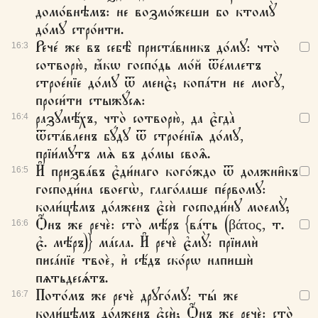
домо́внѣмъ: не возмо́жеши бо ктомꙋ̀
до́мꙋ стро́ити.
Рече́ же въ себѣ̀ приста́вникъ до́мꙋ: что̀
16:
3
сотворю̀, ꙗ҆́кѡ госпо́дь мо́й ѿе́млетъ
строе́нїе до́мꙋ ѿ менє̀; копа́ти не могꙋ̀,
проси́ти стыжꙋ́сѧ:
разꙋмѣ́хъ, что̀ сотворю̀, да є҆гда̀
16:
4
ѿста́вленъ бꙋ́дꙋ ѿ строе́нїѧ до́мꙋ,
прїи́мꙋтъ мѧ̀ въ до́мы своѧ̑.
И҆ призва́въ є҆ди́наго кого́ждо ѿ должни̑къ
16:
5
господи́на своегѡ̀, глаго́лаше пе́рвомꙋ:
коли́цѣмъ до́лженъ є҆сѝ господи́нꙋ моемꙋ̀;
Ѻ҆́нъ же речѐ: сто̀ мѣ́ръ {ва́ть (βάτος, т.
16:
6
є҆. мѣ́ръ)} ма́сла. И҆ речѐ є҆мꙋ̀: прїимѝ
писа́нїе твоѐ, и҆ сѣ́дъ ско́рѡ напишѝ
пѧтьдесѧ́тъ.
Пото́мъ же речѐ дрꙋго́мꙋ: ты́ же
16:
7
коли́цѣмъ до́лженъ є҆сѝ; Ѻ҆́нъ же речѐ: сто̀