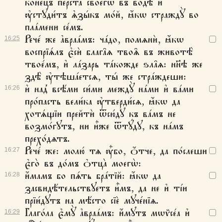
коне́цъ пе́рста своегѡ̀ въ водѣ̀ и҆
ᲂу҆стꙋди́тъ ѧ҆зы́къ мо́й, ꙗ҆́кѡ страждꙋ̀ во
пла́мени се́мъ.
Рече́ же а҆враа́мъ: ча́до, помѧнѝ, ꙗ҆́кѡ
16:
25
воспрїѧ́лъ є҆сѝ блага̑ѧ твоѧ̑ въ животѣ̀
твое́мъ, и҆ ла́зарь та́кожде ѕла̑ѧ: нн҃ѣ же
здѣ̀ ᲂу҆тѣша́етсѧ, ты́ же стра́ждеши:
и҆ над̾ всѣ́ми си́ми междꙋ̀ на́ми и҆ ва́ми
16:
26
про́пасть вели́ка ᲂу҆тверди́сѧ, ꙗ҆́кѡ да
хотѧ́щїи прейтѝ ѿсю́дꙋ къ ва́мъ не
возмо́гꙋтъ, ни и҆̀же ѿтꙋ́дꙋ, къ на́мъ
прехо́дѧтъ.
Рече́ же: молю́ тѧ ᲂу҆̀бо, ѻ҆́тче, да по́слеши
16:
27
є҆го̀ въ до́мъ ѻ҆тца̀ моегѡ̀:
и҆́мамъ бо пѧ́ть бра́тїй: ꙗ҆́кѡ да
16:
28
засвидѣ́тельствꙋетъ и҆̀мъ, да не и҆ ті́и
прїи́дꙋтъ на мѣ́сто сїѐ мꙋче́нїѧ.
Глаго́ла є҆мꙋ̀ а҆враа́мъ: и҆́мꙋтъ мѡѷсе́а и҆
16:
29