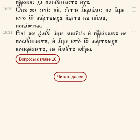
прⷪ҇ро́ки: да послꙋ́шаютъ и҆̀хъ.
Ѻ҆́нъ же речѐ: нѝ, ѻ҆́тче а҆враа́ме: но а҆́ще
16:
30
кто̀ ѿ ме́ртвыхъ и҆́детъ къ ни̑мъ,
пока́ютсѧ.
Рече́ же є҆мꙋ̀: а҆́ще мѡѷсе́а и҆ прⷪ҇ро́кѡвъ не
16:
31
послꙋ́шаютъ, и҆ а҆́ще кто̀ ѿ ме́ртвыхъ
воскре́снетъ, не и҆́мꙋтъ вѣ́ры.
Вопросы к главе 16
Читать далее