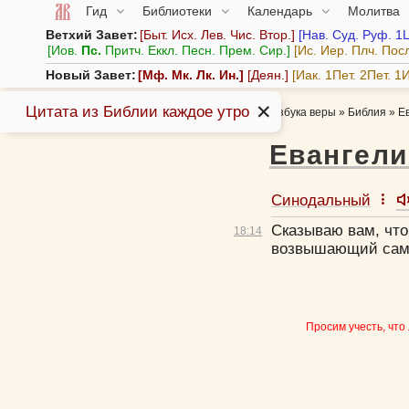
Гид
Библиотеки
Календарь
Молитва
Ветхий Завет:
Быт.
Исх.
Лев.
Чис.
Втор.
Нав.
Суд.
Руф.
1
Иов.
Пс.
Притч.
Еккл.
Песн.
Прем.
Сир.
Ис.
Иер.
Плч.
Пос
Новый Завет:
Мф.
Мк.
Лк.
Ин.
Деян.
Иак.
1Пет.
2Пет.
1И
✕
Цитата из Библии каждое утро
Азбука веры
»
Библия
»
Е
Евангели
Синодальный
Сказываю вам, что
18:
14
возвышающий сам 
Просим учесть, что