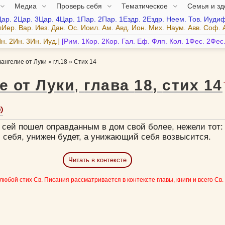
Медиа
Проверь себя
Тематическое
Семья и з
Цар.
2Цар.
3Цар.
4Цар.
1Пар.
2Пар.
1Ездр.
2Ездр.
Неем.
Тов.
Иудиф
лИер.
Вар.
Иез.
Дан.
Ос.
Иоил.
Ам.
Авд.
Ион.
Мих.
Наум.
Авв.
Соф.
н.
2Ин.
3Ин.
Иуд.
Рим.
1Кор.
2Кор.
Гал.
Еф.
Флп.
Кол.
1Фес.
2Фес
вангелие от Луки
»
гл.18
»
Стих 14
е от Луки
,
глава
18
,
стих
14
 сей пошел оправданным в дом свой более, нежели тот: 
себя, унижен будет, а унижающий себя возвысится.
Читать в контексте
 любой стих Св. Писания рассматривается в контексте главы, книги и всего Св.