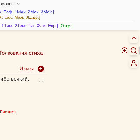
доровье
.
Есф.
1Мак.
2Мак.
3Мак.
Аг.
Зах.
Мал.
3Ездр.
.
1Тим.
2Тим.
Тит.
Флм.
Евр.
Откр.
Толкования стиха
Языки
ибо всякий,
 Писания.