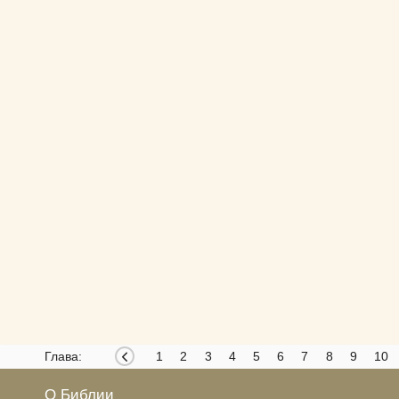
Глава:
1
2
3
4
5
6
7
8
9
10
О Библии