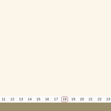
Вход
Регистрация
Удалить
Сохранить
Прятать
Компактная
11
12
13
14
15
16
17
18
19
20
21
22
23