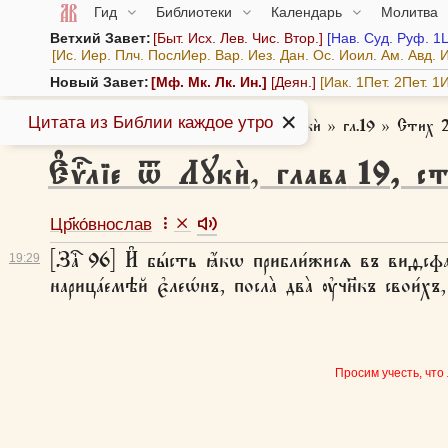
Гид
Библиотеки
Календарь
Молитва
Ветхий Завет:
Быт.
Исх.
Лев.
Чис.
Втор.
Нав.
Суд.
Руф.
1
Ис.
Иер.
Плч.
ПослИер.
Вар.
Иез.
Дан.
Ос.
Иоил.
Ам.
Авд.
И
Новый Завет:
Мф.
Мк.
Лк.
Ин.
Деян.
Иак.
1Пет.
2Пет.
1И
✕
Цитата из Библии каждое утро
Азбука веры
»
Библия
»
Є҆ѵⷢ҇лїе ѿ Лꙋкѝ
»
гл.19
»
Стих 
Є҆ѵⷢ҇лїе ѿ Лꙋкѝ
,
глава
19
,
ст
Цр҃ко́внослав
[Заⷱ҇ 96] И҆ бы́сть ꙗ҆́кѡ прибли́жисѧ въ виѳсфаг
19:
29
нарица́емѣй є҆леѡ́нъ, посла̀ два̀ ᲂу҆чн҃къ свои́хъ,
Просим учесть, что