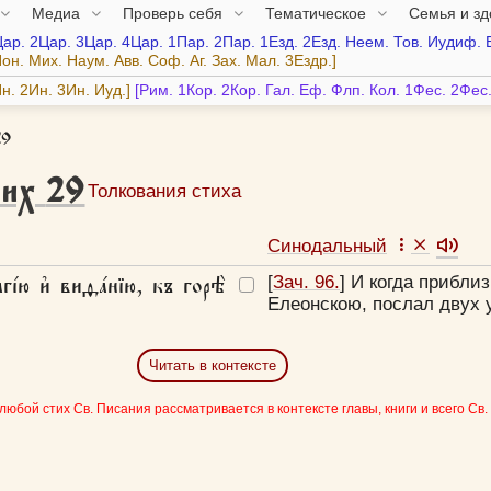
Медиа
Проверь себя
Тематическое
Семья и з
Цар.
2Цар.
3Цар.
4Цар.
1Пар.
2Пар.
1Езд.
2Езд.
Неем.
Тов.
Иудиф.
он.
Мих.
Наум.
Авв.
Соф.
Аг.
Зах.
Мал.
3Ездр.
н.
2Ин.
3Ин.
Иуд.
Рим.
1Кор.
2Кор.
Гал.
Еф.
Флп.
Кол.
1Фес.
2Фес
29
их
29
Толкования стиха
Синодальный
і́ю и҆ виѳа́нїю, къ горѣ̀
[
Зач. 96.
] И когда прибли
Елеонскою, послал двух 
Читать в контексте
 любой стих Св. Писания рассматривается в контексте главы, книги и всего Св.