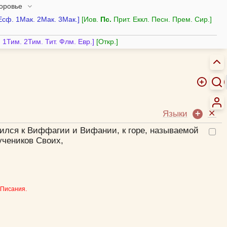
доровье
Есф.
1Мак.
2Мак.
3Мак.
Иов.
Пс.
Прит.
Еккл.
Песн.
Прем.
Сир.
.
1Тим.
2Тим.
Тит.
Флм.
Евр.
Откр.
Языки
зился к Виффагии и Вифании, к горе, называемой
учеников Своих,
 Писания.