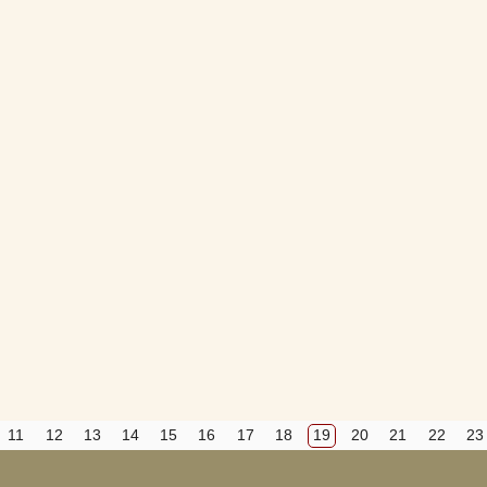
Вход
Регистрация
Удалить
Сохранить
Прятать
Компактная
11
12
13
14
15
16
17
18
19
20
21
22
23