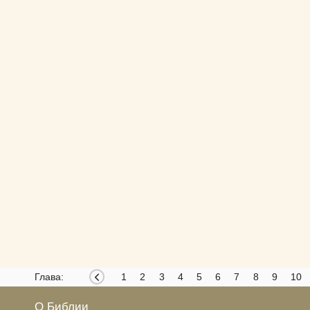
Глава:
1
2
3
4
5
6
7
8
9
10
О Библии