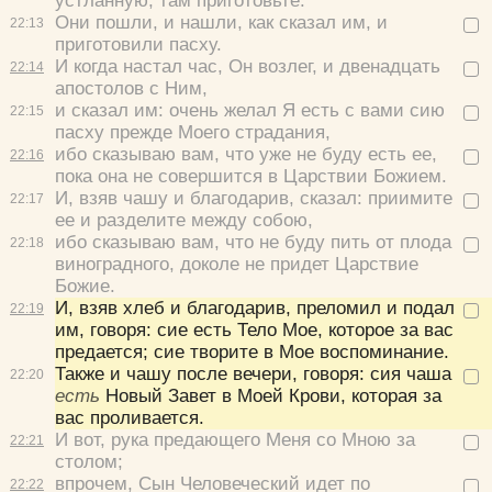
устланную; там приготовьте.
Они пошли, и нашли, как сказал им, и
22:
13
приготовили пасху.
И когда настал час, Он возлег, и двенадцать
22:
14
апостолов с Ним,
и сказал им:
очень желал Я есть с вами сию
22:
15
пасху прежде Моего страдания,
ибо сказываю вам, что уже не буду есть ее,
22:
16
пока она не совершится в Царствии Божием.
И, взяв чашу и благодарив, сказал:
приимите
22:
17
ее и разделите между собою,
ибо сказываю вам, что не буду пить от плода
22:
18
виноградного, доколе не придет Царствие
Божие.
И, взяв хлеб и благодарив, преломил и подал
22:
19
им, говоря:
сие есть Тело Мое, которое за вас
предается; сие творите в Мое воспоминание.
Также и чашу после вечери, говоря:
сия чаша
22:
20
есть
Новый Завет в Моей Крови, которая за
вас проливается.
И вот, рука предающего Меня со Мною за
22:
21
столом;
впрочем, Сын Человеческий идет по
22:
22