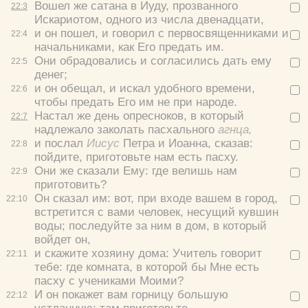
Вошел же сатана в Иуду, прозванного
22:
3
Искариотом, одного из числа двенадцати,
и он пошел, и говорил с первосвященниками и
22:
4
начальниками, как Его предать им.
Они обрадовались и согласились дать ему
22:
5
денег;
и он обещал, и искал удобного времени,
22:
6
чтобы предать Его им не при народе.
Настал же день опресноков, в который
22:
7
надлежало заколать пасхального
агнца,
и послал
Иисус
Петра и Иоанна, сказав:
22:
8
пойдите, приготовьте нам есть пасху.
Они же сказали Ему:
где велишь нам
22:
9
приготовить?
Он сказал им:
вот, при входе вашем в город,
22:
10
встретится с вами человек, несущий кувшин
воды; последуйте за ним в дом, в который
войдет он,
и скажите хозяину дома: Учитель говорит
22:
11
тебе: где комната, в которой бы Мне есть
пасху с учениками Моими?
И он покажет вам горницу большую
22:
12