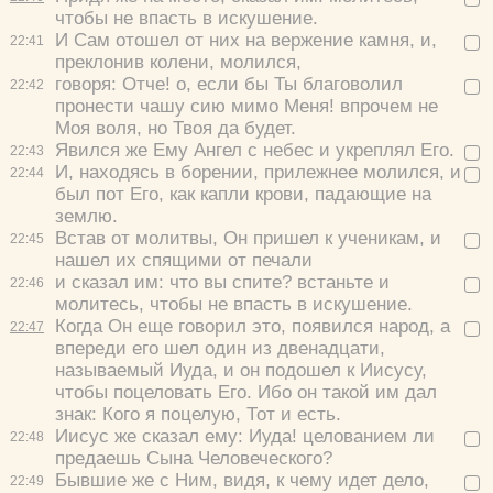
чтобы не впасть в искушение.
И Сам отошел от них на вержение камня, и,
22:
41
преклонив колени, молился,
говоря:
Отче! о, если бы Ты благоволил
Цвет:
22:
42
пронести чашу сию мимо Меня! впрочем не
Моя воля, но Твоя да будет.
Явился же Ему Ангел с небес и укреплял Его.
22:
43
И, находясь в борении, прилежнее молился, и
22:
44
был пот Его, как капли крови, падающие на
землю.
Да
Хорошо
Нет
Встав от молитвы, Он пришел к ученикам, и
22:
45
Вход
Регистрация
нашел их спящими от печали
и сказал им:
что вы спите? встаньте и
22:
46
молитесь, чтобы не впасть в искушение.
Когда Он еще говорил это, появился народ, а
22:
47
впереди его шел один из двенадцати,
Удалить
Сохранить
называемый Иуда, и он подошел к Иисусу,
чтобы поцеловать Его. Ибо он такой им дал
знак:
Кого я поцелую, Тот и есть.
Иисус же сказал ему:
Иуда! целованием ли
22:
48
предаешь Сына Человеческого?
Бывшие же с Ним, видя, к чему идет дело,
22:
49