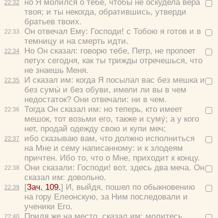
но Я молился о тебе, чтобы не оскудела вера
22:
32
твоя; и ты некогда, обратившись, утверди
братьев твоих.
Он отвечал Ему: Господи!
с Тобою я готов и в
22:
33
темницу и на смерть идти.
Но Он сказал:
говорю тебе, Петр, не пропоет
22:
34
петух сегодня, как ты трижды отречешься, что
не знаешь Меня.
И сказал им:
когда Я посылал вас без мешка и
22:
35
без сумы́ и без обуви, имели ли вы в чем
недостаток?
Они отвечали:
ни в чем.
Тогда Он сказал им:
но теперь, кто имеет
22:
36
мешок, тот возьми его, также и суму́; а у кого
нет, продай одежду свою и купи меч;
ибо сказываю вам, что должно исполниться
22:
37
на Мне и сему написанному: и к злодеям
причтен. Ибо то, что о Мне, приходит к концу.
Они сказали:
Господи! вот, здесь два меча.
Он
22:
38
сказал им:
довольно.
[
Зач. 109.
] И, выйдя, пошел по обыкновению
22:
39
на гору Елеонскую, за Ним последовали и
ученики Его.
Придя же на место, сказал им:
молитесь,
22:
40