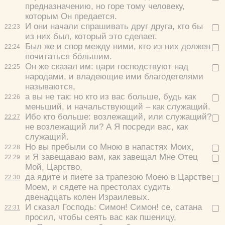
предназначению, но горе тому человеку,
которым Он предается.
И они начали спрашивать друг друга, кто бы
22:
23
из них был, который это сделает.
Был же и спор между ними, кто из них должен
22:
24
почитаться бо́льшим.
Он же сказал им:
цари господствуют над
22:
25
народами, и владеющие ими благодетелями
называются,
а вы не так: но кто из вас больше, будь как
22:
26
меньший, и начальствующий – как служащий.
Ибо кто больше: возлежащий, или служащий?
22:
27
не возлежащий ли? А Я посреди вас, как
служащий.
Но вы пребыли со Мною в напастях Моих,
22:
28
и Я завещаваю вам, как завещал Мне Отец
22:
29
Мой, Царство,
да ядите и пиете за трапезою Моею в Царстве
22:
30
Моем, и сядете на престолах судить
двенадцать колен Израилевых.
И сказал Господь:
Симон! Симон! се, сатана
22:
31
просил, чтобы сеять вас как пшеницу,