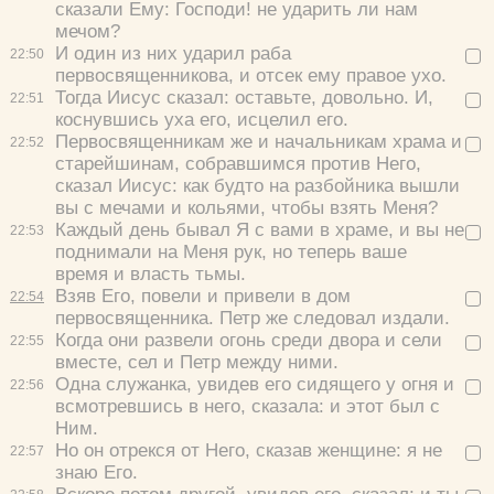
сказали Ему:
Господи! не ударить ли нам
мечом?
И один из них ударил раба
22:
50
первосвященникова, и отсек ему правое ухо.
Тогда Иисус сказал:
оставьте, довольно.
И,
22:
51
коснувшись уха его, исцелил его.
Первосвященникам же и начальникам храма и
22:
52
старейшинам, собравшимся против Него,
сказал Иисус:
как будто на разбойника вышли
вы с мечами и кольями, чтобы взять Меня?
Каждый день бывал Я с вами в храме, и вы не
22:
53
поднимали на Меня рук, но теперь ваше
время и власть тьмы.
Взяв Его, повели и привели в дом
22:
54
первосвященника. Петр же следовал издали.
Когда они развели огонь среди двора и сели
22:
55
вместе, сел и Петр между ними.
Одна служанка, увидев его сидящего у огня и
22:
56
всмотревшись в него, сказала:
и этот был с
Ним.
Но он отрекся от Него, сказав женщине:
я не
22:
57
знаю Его.