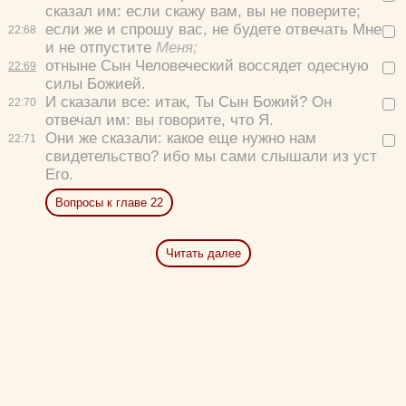
сказал им:
если скажу вам, вы не поверите;
если же и спрошу вас, не будете отвечать Мне
22:
68
и не отпустите
Меня;
отныне Сын Человеческий воссядет одесную
22:
69
силы Божией.
И сказали все:
итак, Ты Сын Божий?
Он
22:
70
отвечал им:
вы говорите, что Я.
Они же сказали:
какое еще нужно нам
22:
71
свидетельство? ибо мы сами слышали из уст
Его.
Вопросы к главе 22
Читать далее