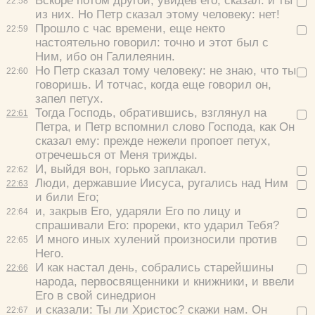
Вскоре потом другой, увидев его, сказал:
и ты
22:
58
из них.
Но Петр сказал этому человеку:
нет!
Прошло с час времени, еще некто
22:
59
настоятельно говорил:
точно и этот был с
Ним, ибо он Галилеянин.
Но Петр сказал тому человеку:
не знаю, что ты
22:
60
говоришь.
И тотчас, когда еще говорил он,
запел петух.
Тогда Господь, обратившись, взглянул на
22:
61
Петра, и Петр вспомнил слово Господа, как Он
сказал ему:
прежде нежели пропоет петух,
отречешься от Меня трижды.
И, выйдя вон, горько заплакал.
22:
62
Люди, державшие Иисуса, ругались над Ним
22:
63
и били Его;
и, закрыв Его, ударяли Его по лицу и
22:
64
спрашивали Его:
прореки, кто ударил Тебя?
И много иных хулений произносили против
22:
65
Него.
И как настал день, собрались старейшины
22:
66
народа, первосвященники и книжники, и ввели
Его в свой синедрион
и сказали:
Ты ли Христос? скажи нам.
Он
22:
67