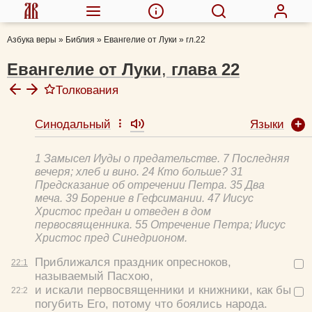
Азбука веры
»
Библия
»
Евангелие от Луки
»
гл.22
Евангелие от Луки
,
глава
22
Толкования
Языки
Синодальный
Феофилакт Болгарский, блж.
Толковая Библия А.П. Лопухина
1 Замысел Иуды о предательстве. 7 Последняя
Михаил (Лузин), еп.
вечеря; хлеб и вино. 24 Кто больше? 31
Иоанн Бухарев, прот.
Предсказание об отречении Петра. 35 Два
меча. 39 Борение в Гефсимании. 47 Иисус
Евфимий Зигабен
Христос предан и отведен в дом
первосвященника. 55 Отречение Петра; Иисус
Христос пред Синедрионом.
Приближался праздник опресноков,
22:
1
называемый Пасхою,
и искали первосвященники и книжники, как бы
22:
2
погубить Его, потому что боялись народа.