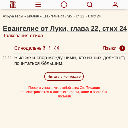
Азбука веры
»
Библия
»
Евангелие от Луки
»
гл.22
»
Стих 24
Евангелие от Луки
,
глава
22
,
стих
24
Толкования стиха
Языки
Синодальный
Был же и спор между ними, кто из них должен
22:
24
почитаться бо́льшим.
Читать в контексте
Просим учесть, что любой стих Св. Писания
рассматривается в контексте главы, книги и всего Св.
Писания.