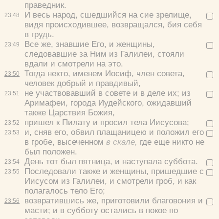
праведник.
И весь народ, сшедшийся на сие зрелище,
23:
48
видя происходившее, возвращался, бия себя
в грудь.
Все же, знавшие Его, и женщины,
23:
49
следовавшие за Ним из Галилеи, стояли
вдали и смотрели на это.
Тогда некто, именем Иосиф, член совета,
23:
50
человек добрый и правдивый,
не участвовавший в совете и в деле их; из
23:
51
Аримафеи, города Иудейского, ожидавший
также Царствия Божия,
пришел к Пилату и просил тела Иисусова;
23:
52
и, сняв его, обвил плащаницею и положил его
23:
53
в гробе, высеченном
в скале,
где еще никто не
был положен.
День тот был пятница, и наступала суббота.
23:
54
Последовали также и женщины, пришедшие с
23:
55
Иисусом из Галилеи, и смотрели гроб, и как
полагалось тело Его;
возвратившись же, приготовили благовония и
23:
56
масти; и в субботу остались в покое по