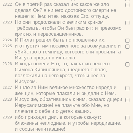
Он в третий раз сказал им:
какое же зло
23:
22
сделал Он? я ничего достойного смерти не
нашел в Нем; итак, наказав Его, отпущу.
Но они продолжали с великим криком
23:
23
требовать, чтобы Он был распят; и превозмог
крик их и первосвященников.
И Пилат решил быть по прошению их,
23:
24
и отпустил им посаженного за возмущение и
23:
25
убийство в темницу, которого они просили; а
Иисуса предал в их волю.
И когда повели Его, то, захватив некоего
23:
26
Симона Киринеянина, шедшего с поля,
возложили на него крест, чтобы нес за
Иисусом.
И шло за Ним великое множество народа и
23:
27
женщин, которые плакали и рыдали о Нем.
Иисус же, обратившись к ним, сказал:
дщери
23:
28
Иерусалимские! не плачьте обо Мне, но
плачьте о себе и о детях ваших,
ибо приходят дни, в которые скажут:
23:
29
блаженны неплодные, и утробы неродившие,
и сосцы непитавшие!