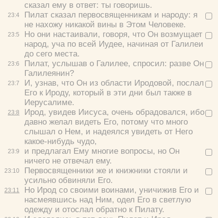
сказал ему в ответ:
ты говоришь.
Пилат сказал первосвященникам и народу:
я
23:
4
не нахожу никакой вины в Этом Человеке.
Но они настаивали, говоря, что Он возмущает
23:
5
народ, уча по всей Иудее, начиная от Галилеи
до сего места.
Пилат, услышав о Галилее, спросил:
разве Он
23:
6
Галилеянин?
И, узнав, что Он из области Иродовой, послал
23:
7
Его к Ироду, который в эти дни был также в
Иерусалиме.
Ирод, увидев Иисуса, очень обрадовался, ибо
23:
8
давно желал видеть Его, потому что много
слышал о Нем, и надеялся увидеть от Него
какое-нибудь чудо,
и предлагал Ему многие вопросы, но Он
23:
9
ничего не отвечал ему.
Первосвященники же и книжники стояли и
23:
10
усильно обвиняли Его.
Но Ирод со своими воинами, уничижив Его и
23:
11
насмеявшись над Ним, одел Его в светлую
одежду и отослал обратно к Пилату.