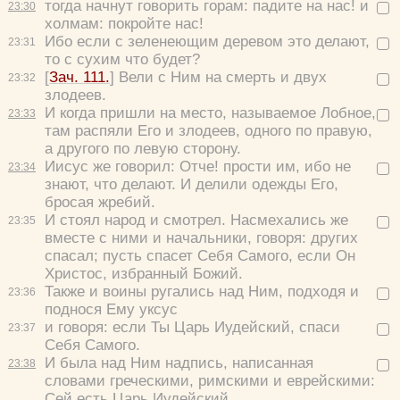
тогда начнут говорить горам: падите на нас! и
23:
30
холмам: покройте нас!
Ибо если с зеленеющим деревом это делают,
23:
31
то с сухим что будет?
[
Зач. 111.
] Вели с Ним на смерть и двух
23:
32
злодеев.
И когда пришли на место, называемое Лобное,
23:
33
там распяли Его и злодеев, одного по правую,
а другого по левую сторону.
Иисус же говорил:
Отче! прости им, ибо не
23:
34
знают, что делают.
И делили одежды Его,
Цвет:
бросая жребий.
И стоял народ и смотрел. Насмехались же
23:
35
вместе с ними и начальники, говоря:
других
спасал; пусть спасет Себя Самого, если Он
Христос, избранный Божий.
Также и воины ругались над Ним, подходя и
Да
Хорошо
Нет
23:
36
поднося Ему уксус
Вход
Регистрация
и говоря:
если Ты Царь Иудейский, спаси
23:
37
Себя Самого.
И была над Ним надпись, написанная
23:
38
словами греческими, римскими и еврейскими:
Сей есть Царь Иудейский.