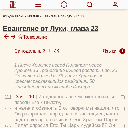
Азбука веры
»
Библия
»
Евангелие от Луки
»
гл.23
Евангелие от Луки
,
глава
23
Толкования
Языки
Синодальный
Феофилакт Болгарский, блж.
Толковая Библия А.П. Лопухина
1 Иисус Христос перед Пилатом; перед
Михаил (Лузин), еп.
Иродом. 13 Требование иудеев распять Его. 26
Иоанн Бухарев, прот.
По пути к Голгофе. 33 Иисус Христос на
Кресте; раскаявшийся разбойник. 50
Евфимий Зигабен
Погребение в новом гробе Иосифа.
[
Зач. 110.
] И поднялось все множество их, и
23:
1
повели Его к Пилату,
и начали обвинять Его, говоря:
мы нашли, что
23:
2
Он развращает народ наш и запрещает давать
подать кесарю, называя Себя Христом Царем.
Пилат спросил Его:
Ты Царь Иудейский?
Он
23:
3