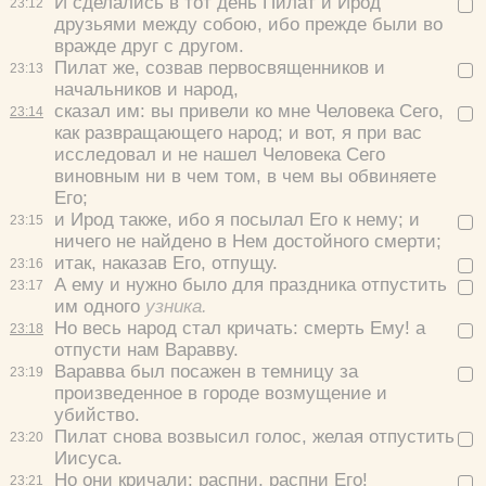
И сделались в тот день Пилат и Ирод
23:
12
друзьями между собою, ибо прежде были во
вражде друг с другом.
Пилат же, созвав первосвященников и
23:
13
начальников и народ,
сказал им:
вы привели ко мне Человека Сего,
23:
14
как развращающего народ; и вот, я при вас
исследовал и не нашел Человека Сего
виновным ни в чем том, в чем вы обвиняете
Его;
и Ирод также, ибо я посылал Его к нему; и
23:
15
ничего не найдено в Нем достойного смерти;
итак, наказав Его, отпущу.
23:
16
А ему и нужно было для праздника отпустить
23:
17
им одного
узника.
Но весь народ стал кричать:
смерть Ему! а
23:
18
отпусти нам Варавву.
Варавва был посажен в темницу за
23:
19
произведенное в городе возмущение и
убийство.
Пилат снова возвысил голос, желая отпустить
23:
20
Иисуса.
Но они кричали:
распни, распни Его!
23:
21