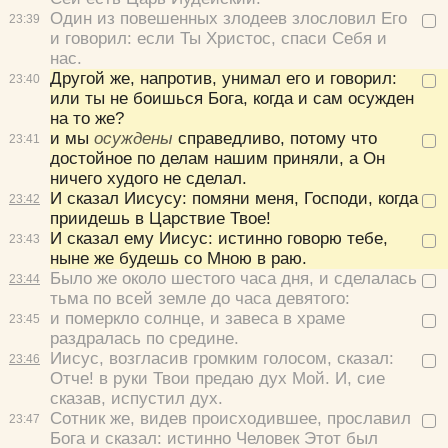
Удалить
Сохранить
Один из повешенных злодеев злословил Его
23:
39
и говорил:
если Ты Христос, спаси Себя и
нас.
Другой же, напротив, унимал его и говорил:
23:
40
или ты не боишься Бога, когда и сам осужден
на то же?
и мы
осуждены
справедливо, потому что
23:
41
достойное по делам нашим приняли, а Он
ничего худого не сделал.
И сказал Иисусу:
помяни меня, Господи, когда
23:
42
приидешь в Царствие Твое!
И сказал ему Иисус:
истинно говорю тебе,
23:
43
ныне же будешь со Мною в раю.
Было же около шестого часа дня, и сделалась
23:
44
тьма по всей земле до часа девятого:
и померкло солнце, и завеса в храме
23:
45
раздралась по средине.
Иисус, возгласив громким голосом, сказал:
23:
46
Отче! в руки Твои предаю дух Мой.
И, сие
сказав, испустил дух.
Сотник же, видев происходившее, прославил
23:
47
Бога и сказал:
истинно Человек Этот был