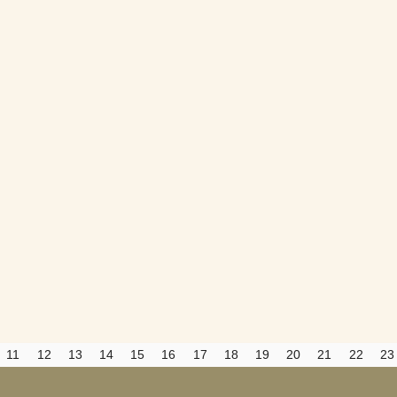
Вход
Регистрация
Удалить
Сохранить
Прятать
Компактная
11
12
13
14
15
16
17
18
19
20
21
22
23