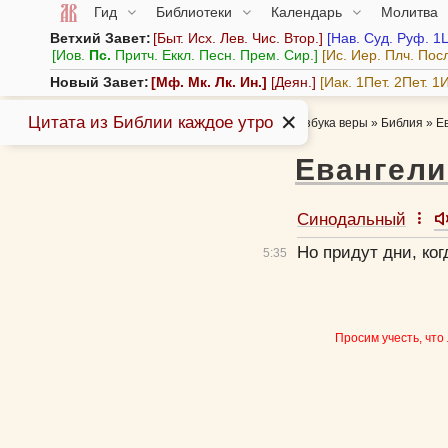
Гид
Библиотеки
Календарь
Молитва
Ветхий Завет:
Быт.
Исх.
Лев.
Чис.
Втор.
Нав.
Суд.
Руф.
1
Иов.
Пс.
Притч.
Еккл.
Песн.
Прем.
Сир.
Ис.
Иер.
Плч.
Пос
Новый Завет:
Мф.
Мк.
Лк.
Ин.
Деян.
Иак.
1Пет.
2Пет.
1И
✕
Цитата из Библии каждое утро
Азбука веры
»
Библия
»
Е
Евангели
Синодальный
Но придут дни, ког
5:
35
Просим учесть, что