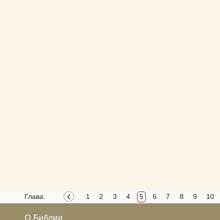
Глава:
1
2
3
4
5
6
7
8
9
10
О Библии