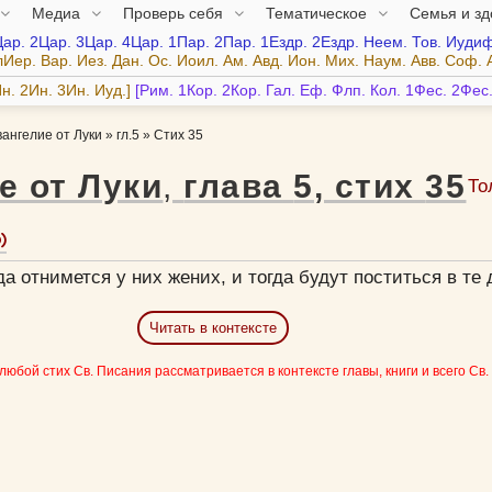
Медиа
Проверь себя
Тематическое
Семья и з
Цар.
2Цар.
3Цар.
4Цар.
1Пар.
2Пар.
1Ездр.
2Ездр.
Неем.
Тов.
Иудиф
лИер.
Вар.
Иез.
Дан.
Ос.
Иоил.
Ам.
Авд.
Ион.
Мих.
Наум.
Авв.
Соф.
н.
2Ин.
3Ин.
Иуд.
Рим.
1Кор.
2Кор.
Гал.
Еф.
Флп.
Кол.
1Фес.
2Фес
вангелие от Луки
»
гл.5
»
Стих 35
е от Луки
,
глава
5
,
стих
35
То
да отнимется у них жених, и тогда будут поститься в те 
Читать в контексте
 любой стих Св. Писания рассматривается в контексте главы, книги и всего Св.