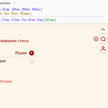
доровье
.
Есф.
1Мак.
2Мак.
3Мак.
Аг.
Зах.
Мал.
3Ездр.
.
1Тим.
2Тим.
Тит.
Флм.
Евр.
Откр.
лкования стиха
Языки
дни.
 Писания.