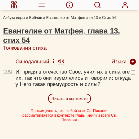
Азбука веры
»
Библия
»
Евангелие от Матфея
»
гл.13
»
Стих 54
Евангелие от Матфея
,
глава
13
,
стих
54
Толкования стиха
Языки
Синодальный
И, придя в отечество Свое, учил их в синагоге
13:
54
их, так что они изумлялись и говорили:
откуда
у Него такая премудрость и силы?
Читать в контексте
Просим учесть, что любой стих Св. Писания
рассматривается в контексте главы, книги и всего Св.
Писания.