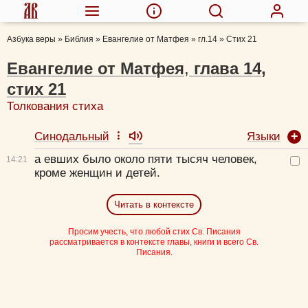
Азбука веры
»
Библия
»
Евангелие от Матфея
»
гл.14
»
Стих 21
Евангелие от Матфея
,
глава
14
,
стих
21
Толкования стиха
Языки
Синодальный
а евших было около пяти тысяч человек,
14:
21
кроме женщин и детей.
Читать в контексте
Просим учесть, что любой стих Св. Писания
рассматривается в контексте главы, книги и всего Св.
Писания.