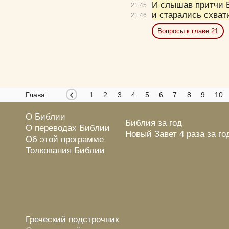
И слышав притчи Е
21:
45
и старались схвати
21:
46
Вопросы к главе 21
Глава:
1
2
3
4
5
6
7
8
9
10
О Библии
Библия за год
О переводах Библии
Новый Завет 4 раза за го
Об этой программе
Толкования Библии
Греческий подстрочник