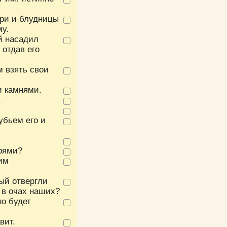
ари и блудницы
му.
й насадил
 отдав его
м взять свои
и камнями.
.
убьем его и
арями?
гим
рый отвергли
 в очах наших?
но будет
вит.