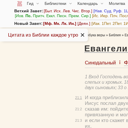
Гид
Библиотеки
Календарь
Молитва
Ветхий Завет:
Быт.
Исх.
Лев.
Чис.
Втор.
Нав.
Суд.
Руф.
1
Иов.
Пс.
Притч.
Еккл.
Песн.
Прем.
Сир.
Ис.
Иер.
Плч.
Пос
Новый Завет:
Мф.
Мк.
Лк.
Ин.
Деян.
Иак.
1Пет.
2Пет.
1И
✕
Цитата из Библии каждое утро
Азбука веры
»
Библия
»
Е
Евангели
Синодальный
1 Вход Господень в
слепых и хромых. 1
двух сыновьях; 33 
И когда приблизил
21:
1
Иисус послал двух
сказав им:
пойдите
21:
2
привязанную и мол
и если кто скажет 
21:
3
их.