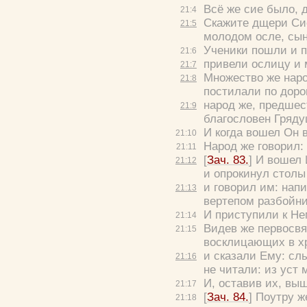
Всё же сие было, д
21:
4
Скажите дщери Сион
21:
5
молодом осле, сы
Ученики пошли и п
21:
6
привели ослицу и 
21:
7
Множество же наро
21:
8
постилали по доро
народ же, предше
21:
9
благословен Гряду
И когда вошел Он 
21:
10
Народ же говорил:
21:
11
[
Зач. 83.
] И вошел
21:
12
и опрокинул столы
и говорил им:
напи
21:
13
вертепом разбойни
И приступили к Не
21:
14
Видев же первосвя
21:
15
восклицающих в х
и сказали Ему:
слы
21:
16
не читали: из уст
И, оставив их, вы
21:
17
[
Зач. 84.
] Поутру ж
21:
18