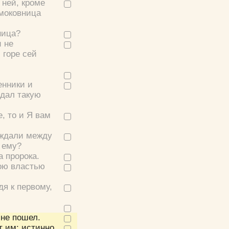
 ней, кроме
моковница
ница?
и не
 горе сей
енники и
 дал такую
, то и Я вам
ждали между
 ему?
а пророка.
кою властью
дя к первому,
и не пошел.
т им:
истинно