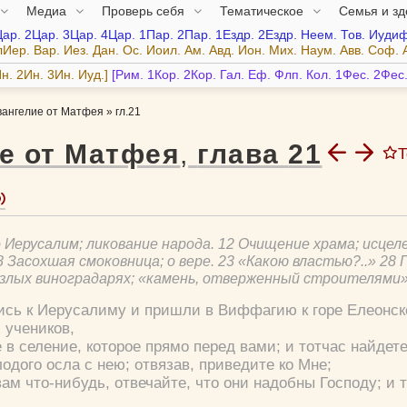
Медиа
Проверь себя
Тематическое
Семья и з
Цар.
2Цар.
3Цар.
4Цар.
1Пар.
2Пар.
1Ездр.
2Ездр.
Неем.
Тов.
Иудиф
лИер.
Вар.
Иез.
Дан.
Ос.
Иоил.
Ам.
Авд.
Ион.
Мих.
Наум.
Авв.
Соф.
н.
2Ин.
3Ин.
Иуд.
Рим.
1Кор.
2Кор.
Гал.
Еф.
Флп.
Кол.
1Фес.
2Фес
вангелие от Матфея
»
гл.21
е от Матфея
,
глава
21
Т
о Иерусалим; ликование народа. 12 Очищение храма; исцел
8 Засохшая смоковница; о вере. 23 «Какою властью?..» 28
о злых виноградарях; «камень, отверженный строителями»
ись к Иерусалиму и пришли в Виффагию к горе Елеонско
 учеников,
 в селение, которое прямо перед вами; и тотчас найдет
одого осла с нею; отвязав, приведите ко Мне;
вам что-нибудь, отвечайте, что они надобны Господу; и 