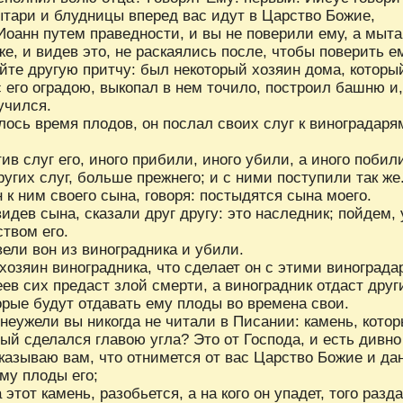
ытари и блудницы вперед вас идут в Царство Божие,
Удалить
Сохранить
Иоанн путем праведности, и вы не поверили ему, а мыт
е, и видев это, не раскаялись после, чтобы поверить е
те другую притчу: был некоторый хозяин дома, которы
 его оградою, выкопал в нем точило, построил башню и,
учился.
лось время плодов, он послал своих слуг к виноградаря
ив слуг его, иного прибили, иного убили, а иного побил
угих слуг, больше прежнего; и с ними поступили так же
Прятать
Компактная
 к ним своего сына, говоря: постыдятся сына моего.
идев сына, сказали друг другу: это наследник; пойдем, 
твом его.
вели вон из виноградника и убили.
 хозяин виноградника, что сделает он с этими виноград
ев сих предаст злой смерти, а виноградник отдаст дру
орые будут отдавать ему плоды во времена свои.
неужели вы никогда не читали в Писании: камень, кото
мый сделался главою угла? Это от Господа, и есть дивно
казываю вам, что отнимется от вас Царство Божие и да
му плоды его;
а этот камень, разобьется, а на кого он упадет, того разда