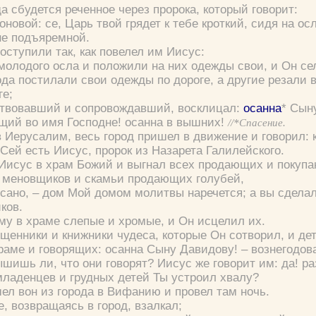
а сбудется реченное через пророка, который говорит:
овой: се, Царь твой грядет к тебе кроткий, сидя на ос
не подъяремной.
оступили так, как повелел им Иисус:
молодого осла и положили на них одежды свои, и Он сел
да постилали свои одежды по дороге, а другие резали в
ге;
ствовавший и сопровождавший, восклицал:
осанна
* Сын
щий во имя Господне! осанна в вышних!
//*Спасение.
в Иерусалим, весь город пришел в движение и говорил:
Сей есть Иисус, пророк из Назарета Галилейского.
 Иисус в храм Божий и выгнал всех продающих и покуп
 меновщиков и скамьи продающих голубей,
сано, – дом Мой домом молитвы наречется; а вы сделал
ков.
му в храме слепые и хромые, и Он исцелил их.
щенники и книжники чудеса, которые Он сотворил, и дет
раме и говорящих:
осанна Сыну Давидову!
– вознегодов
шишь ли, что они говорят?
Иисус же говорит им:
да! ра
 младенцев и грудных детей Ты устроил хвалу?
шел вон из города в Вифанию и провел там ночь.
е, возвращаясь в город, взалкал;