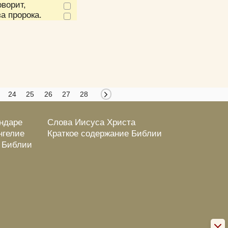
ворит,
а пророка.
24
25
26
27
28
ендаре
Слова Иисуса Христа
нгелие
Краткое содержание Библии
о Библии