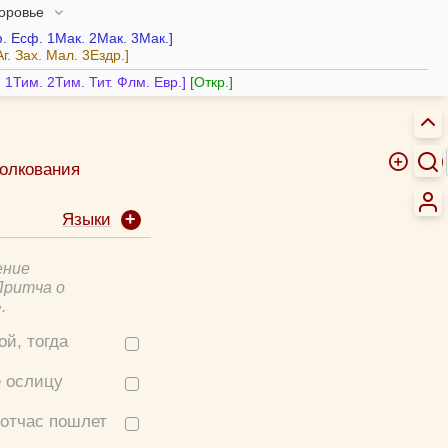
доровье
.
Есф.
1Мак.
2Мак.
3Мак.
Аг.
Зах.
Мал.
3Ездр.
.
1Тим.
2Тим.
Тит.
Флм.
Евр.
Откр.
олкования
Феофилакт Болгарский, блж.
Языки
Толковая Библия А.П. Лопухина
Иероним Стридонский, блж.
ение
Никифор (Феотокис), архиеп.
 Притча о
Михаил (Лузин), еп.
.
Иоанн Кронштадтский, прав.
й, тогда
Евфимий Зигабен
Иоанн Бухарев, прот.
е ослицу
Олег Стеняев, протоиерей
Троицкие листки (XIX в.)
тотчас пошлет