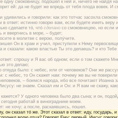
е одну смоковницу, подошел к ней и, ничего не найдя на
ворит ей:
да не будет же впредь от тебя плода вовек.
И с
ки удивились и говорили:
как это тотчас засохла смоков
м в ответ:
истинно говорю вам, если будете иметь веру 
ко сделаете то́, что́
сделано
со смоковницею, но если и
 и ввергнись в море, – будет;
росите в молитве с верою, полу́чите.
 пришел Он в храм и учил, приступили к Нему первосвящ
а и сказали:
какою властью Ты это делаешь? и кто Тебе
Цвет:
 ответ:
спрошу и Я вас об одном; если о том скажете Мне
тью это делаю;
 откуда было: с небес, или от человеков?
Они же рассу
м: с небес, то Он скажет нам: почему же вы не поверили
 человеков, – боимся народа, ибо все почитают Иоанна з
 Иисусу:
не знаем.
Сказал им и Он:
и Я вам не скажу, ка
Да
Хорошо
Нет
Вход
Регистрация
м кажется? У одного человека было два сына; и он, подой
и сегодня работай в винограднике моем.
ет: не хочу; а после, раскаявшись, пошел.
, он сказал то́ же. Этот сказал в ответ: иду, государь, 
сполнил волю отца?
Говорят Ему:
первый.
Иисус говори