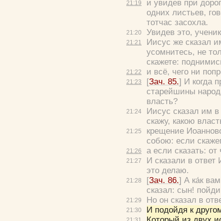
и увидев при дорог
21:
19
одних листьев, го
тотчас засохла.
Увидев это, учени
21:
20
Иисус же сказал и
21:
21
усомнитесь, не толь
скажете: поднимись
и всё, чего ни поп
21:
22
[
Зач. 85.
] И когда
21:
23
старейшины народ
власть?
Иисус сказал им в
21:
24
скажу, какою влас
крещение Иоанново
21:
25
собою:
если скаже
а если сказать: от
21:
26
И сказали в ответ
21:
27
это делаю.
[
Зач. 86.
]
А ка́к ва
21:
28
сказал: сын! пойд
Но он сказал в отв
21:
29
И подойдя к другому
21:
30
Который из двух и
21:
31