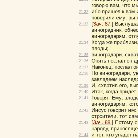
говорю вам, что м
ибо пришел к вам 
21:
32
поверили ему; вы ж
[
Зач. 87.
]
Выслушай
21:
33
виноградник, обнес
виноградарям, отл
Когда же приблизи
21:
34
плоды;
виноградари, схват
21:
35
Опять послал он др
21:
36
Наконец, послал он
21:
37
Но виноградари, ув
21:
38
завладеем наследс
И, схватив его, вы
21:
39
Итак, когда придет
21:
40
Говорят Ему:
злоде
21:
41
виноградарям, кот
Иисус говорит им:
21:
42
строители, тот са
[
Зач. 88.
]
Потому с
21:
43
народу, приносяще
и тот, кто упадет н
21:
44