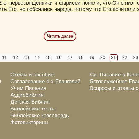
го, первосвященники и фарисеи поняли, что Он о них го
ть Его, но побоялись народа, потому что Его почитали з
Читать далее
11
12
13
14
15
16
17
18
19
20
21
22
23
Схемы и пособия
Св. Писание в Кал
д
Согласование 4-х Евангелий
Богослужебное Ева
Учим Писания
Вопросы и ответы 
Аудиобиблия
Детская Библия
Библейские тесты
Библейские кроссворды
Фотовикторины