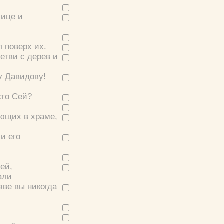
лице и
 поверх их.
етви с дерев и
у Давидову!
кто Сей?
ающих в храме,
и его
ей,
али
зве вы никогда