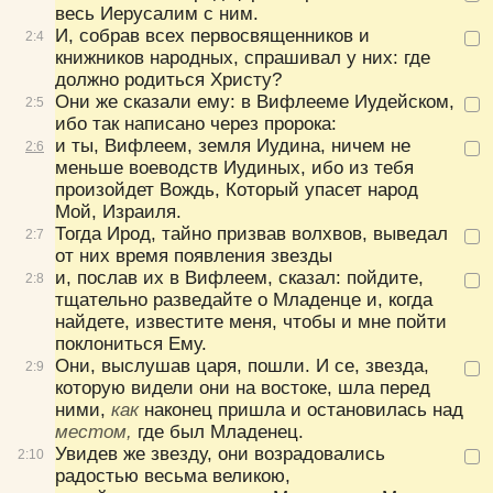
весь Иерусалим с ним.
Троицкие листки (XIX в.)
И, собрав всех первосвященников и
2:
4
книжников народных, спрашивал у них:
где
должно родиться Христу?
Они же сказали ему:
в Вифлееме Иудейском,
2:
5
ибо так написано через пророка:
и ты, Вифлеем, земля Иудина, ничем не
2:
6
меньше воеводств Иудиных, ибо из тебя
произойдет Вождь, Который упасет народ
Мой, Израиля.
Тогда Ирод, тайно призвав волхвов, выведал
2:
7
от них время появления звезды
и, послав их в Вифлеем, сказал:
пойдите,
2:
8
тщательно разведайте о Младенце и, когда
найдете, известите меня, чтобы и мне пойти
поклониться Ему.
Они, выслушав царя, пошли. И се, звезда,
2:
9
которую видели они на востоке, шла перед
ними,
как
наконец пришла и остановилась над
местом,
где был Младенец.
Увидев же звезду, они возрадовались
2:
10
радостью весьма великою,