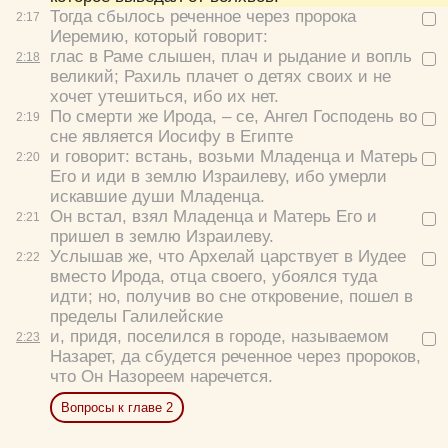
Тогда сбылось реченное через пророка
2:
17
Иеремию, который говорит:
глас в Раме слышен, плач и рыдание и вопль
2:
18
Да
Хорошо
Нет
великий; Рахиль плачет о детях своих и не
Вход
Регистрация
хочет утешиться, ибо их нет.
По смерти же Ирода, – се, Ангел Господень во
2:
19
сне является Иосифу в Египте
и говорит:
встань, возьми Младенца и Матерь
2:
20
Его и иди в землю Израилеву, ибо умерли
искавшие души Младенца.
Удалить
Сохранить
Он встал, взял Младенца и Матерь Его и
2:
21
пришел в землю Израилеву.
Услышав же, что Архелай царствует в Иудее
2:
22
вместо Ирода, отца своего, убоялся туда
идти; но, получив во сне откровение, пошел в
пределы Галилейские
и, придя, поселился в городе, называемом
2:
23
Назарет, да сбудется реченное через пророков,
что Он Назореем наречется.
Вопросы к главе 2