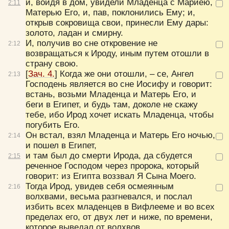
и, войдя в дом, увидели Младенца с Мариею,
2:
11
Матерью Его, и, пав, поклонились Ему; и,
открыв сокровища свои, принесли Ему дары:
золото, ладан и смирну.
И, получив во сне откровение не
2:
12
возвращаться к Ироду, иным путем отошли в
страну свою.
[
Зач. 4.
] Когда же они отошли, – се, Ангел
2:
13
Господень является во сне Иосифу и говорит:
встань, возьми Младенца и Матерь Его, и
беги в Египет, и будь там, доколе не скажу
тебе, ибо Ирод хочет искать Младенца, чтобы
погубить Его.
Он встал, взял Младенца и Матерь Его ночью,
2:
14
и пошел в Египет,
и там был до смерти Ирода, да сбудется
2:
15
реченное Господом через пророка, который
говорит:
из Египта воззвал Я Сына Моего.
Тогда Ирод, увидев себя осмеянным
2:
16
волхвами, весьма разгневался, и послал
Цвет:
избить всех младенцев в Вифлееме и во всех
пределах его, от двух лет и ниже, по времени,
которое выведал от волхвов.