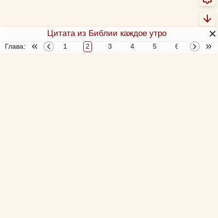
✕
Цитата из Библии каждое утро
Глава:
1
2
3
4
5
6
7
О Библии
О переводах Библии
Об этой программе
Толкования Библии
Библия за год
Новый Завет 4 раза за год
Схемы и пособия
Согласование 4-х Евангелий
Учим Писания