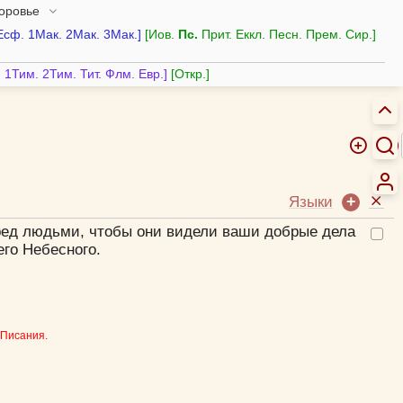
доровье
Есф.
1Мак.
2Мак.
3Мак.
Иов.
Пс.
Прит.
Еккл.
Песн.
Прем.
Сир.
.
1Тим.
2Тим.
Тит.
Флм.
Евр.
Откр.
Языки
пред людьми, чтобы они видели ваши добрые дела
го Небесного.
 Писания.