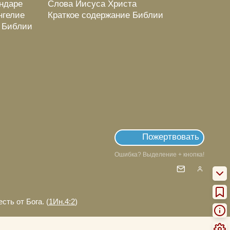
ендаре
Слова Иисуса Христа
нгелие
Краткое содержание Библии
о Библии
Пожертвовать
Ошибка? Выделение + кнопка!
сть от Бога. (
1Ин.4:2
)