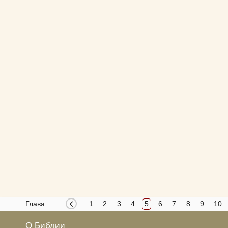
Глава:
1
2
3
4
5
6
7
8
9
10
О Библии