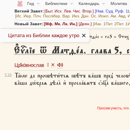
Гид
Библиотеки
Календарь
Молитва
Ветхий Завет:
Быт.
Исх.
Лев.
Чис.
Втор.
Нав.
Суд.
Руф.
1
Ис.
Иер.
Плч.
ПослИер.
Вар.
Иез.
Дан.
Ос.
Иоил.
Ам.
Авд.
И
Новый Завет:
Мф.
Мк.
Лк.
Ин.
Деян.
Иак.
1Пет.
2Пет.
1И
✕
Цитата из Библии каждое утро
Азбука веры
»
Библия
»
Є҆ѵⷢ҇лїе ѿ Матѳе́а
»
гл.5
»
Стих
Є҆ѵⷢ҇лїе ѿ Матѳе́а
,
глава
5
,
Цр҃ко́внослав
Та́кѡ да просвѣти́тсѧ свѣ́тъ ва́шъ пред̾ человѣ
5:
16
ва̑ша дѡ́браѧ дѣла̀ и҆ просла́вѧтъ ѻ҆ц҃а̀ ва́шего, 
Просим учесть, что