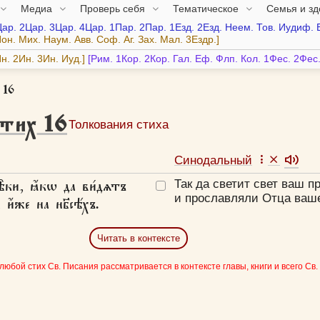
Медиа
Проверь себя
Тематическое
Семья и з
Цар.
2Цар.
3Цар.
4Цар.
1Пар.
2Пар.
1Езд.
2Езд.
Неем.
Тов.
Иудиф.
он.
Мих.
Наум.
Авв.
Соф.
Аг.
Зах.
Мал.
3Ездр.
н.
2Ин.
3Ин.
Иуд.
Рим.
1Кор.
2Кор.
Гал.
Еф.
Флп.
Кол.
1Фес.
2Фес
 16
стих
16
Толкования стиха
Синодальный
̑ки, ꙗ҆́кѡ да ви́дѧтъ
Так да светит свет ваш 
и прославляли Отца ваше
и҆́же на нб҃сѣ́хъ.
Читать в контексте
 любой стих Св. Писания рассматривается в контексте главы, книги и всего Св.