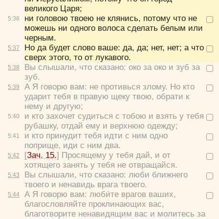
великого Царя;
ни головою твоею не клянись, потому что не
5:
36
можешь ни одного волоса сделать белым или
черным.
Но да будет слово ваше: да, да; нет, нет; а что
5:
37
сверх этого, то от лукавого.
Вы слышали, что сказано: око за око и зуб за
5:
38
зуб.
А Я говорю вам: не противься злому. Но кто
5:
39
ударит тебя в правую щеку твою, обрати к
нему и другую;
и кто захочет судиться с тобою и взять у тебя
5:
40
рубашку, отдай ему и верхнюю одежду;
и кто принудит тебя идти с ним одно
5:
41
поприще, иди с ним два.
[
Зач. 15.
]
Просящему у тебя дай, и от
5:
42
хотящего занять у тебя не отвращайся.
Вы слышали, что сказано: люби ближнего
5:
43
твоего и ненавидь врага твоего.
А Я говорю вам: люби́те врагов ваших,
5:
44
благословляйте проклинающих вас,
благотворите ненавидящим вас и молитесь за