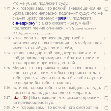
кто же убьет, подлежит суду.
А Я говорю вам, что всякий, гневающийся на
5:
22
брата своего напрасно, подлежит суду; кто же
скажет брату своему:
«рака́»
*, подлежит
синедриону
**; а кто скажет: «безумный»,
подлежит геенне огненной.
//*Пустой человек.
/**Верховное судилище.
Итак, если ты принесешь дар твой к
5:
23
жертвеннику и там вспомнишь, что брат твой
имеет что-нибудь против тебя,
оставь там дар твой пред жертвенником, и
5:
24
пойди прежде примирись с братом твоим, и
тогда приди и принеси дар твой.
Мирись с соперником твоим скорее, пока ты
5:
25
еще на пути с ним, чтобы соперник не отдал
тебя судье, а судья не отдал бы тебя слуге, и
не ввергли бы тебя в темницу;
истинно говорю тебе: ты не выйдешь оттуда,
5:
26
пока не отдашь до последнего кодранта.
[
Зач. 13.
]
Вы слышали, что сказано древним:
5:
27
не прелюбодействуй.
А Я говорю вам, что всякий, кто смотрит на
5:
28