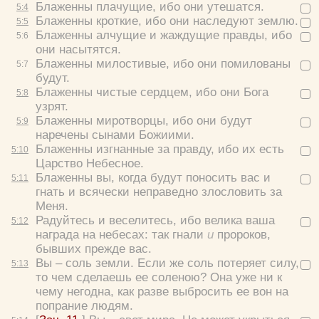
Блаженны плачущие, ибо они утешатся.
5:
4
Филарет (Дроздов), свт.
Блаженны кроткие, ибо они наследуют землю.
5:
5
Михаил (Лузин), еп.
Блаженны алчущие и жаждущие правды, ибо
5:
6
Иоанн Кронштадтский, прав.
они насытятся.
Иоанн Бухарев, прот.
Блаженны милостивые, ибо они помилованы
5:
7
будут.
Олег Стеняев, протоиерей
Блаженны чистые сердцем, ибо они Бога
5:
8
Мефодий (Кульман), епископ
узрят.
Троицкие листки (XIX в.)
Блаженны миротворцы, ибо они будут
5:
9
наречены сынами Божиими.
Блаженны изгнанные за правду, ибо их есть
5:
10
Царство Небесное.
Блаженны вы, когда будут поносить вас и
5:
11
гнать и всячески неправедно злословить за
Меня.
Радуйтесь и веселитесь, ибо велика ваша
5:
12
награда на небесах: так гнали
и
пророков,
бывших прежде вас.
Вы – соль земли. Если же соль потеряет силу,
5:
13
то чем сделаешь ее соленою? Она уже ни к
чему негодна, как разве выбросить ее вон на
попрание людям.