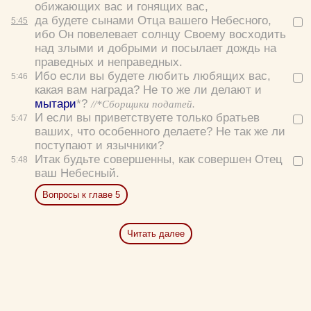
обижающих вас и гонящих вас,
да будете сынами Отца вашего Небесного,
5:
45
ибо Он повелевает солнцу Своему восходить
над злыми и добрыми и посылает дождь на
праведных и неправедных.
Ибо если вы будете любить любящих вас,
5:
46
какая вам награда? Не то же ли делают и
мытари
*?
//*Сборщики податей.
И если вы приветствуете только братьев
5:
47
ваших, что особенного делаете? Не так же ли
поступают и язычники?
Итак будьте совершенны, как совершен Отец
5:
48
ваш Небесный.
Вопросы к главе 5
Читать далее