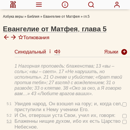
Азбука веры
»
Библия
»
Евангелие от Матфея
»
гл.5
Евангелие от Матфея
,
глава
5
Толкования
Языки
Синодальный
Афанасий Великий, свт.
Феофилакт Болгарский, блж.
1 Нагорная проповедь: блаженства; 13 «вы –
Толковая Библия А.П. Лопухина
соль»; «вы – свет». 17 «Не нарушить, но
Евфимий Зигабен
исполнить». 21 О гневе и убийстве; «брат твой
против тебя»; 27 взгляд с вожделением; 31 о
Игнатий (Брянчанинов), свт.
разводе; 33 о клятве. 38 «Око за око, а Я говорю
Иероним Стридонский, блж.
вам…» 43 «Любите врагов ваших».
Филарет (Амфитеатров), свт.
Увидев народ, Он взошел на гору; и, когда сел,
5:
1
Никифор (Феотокис), архиеп.
приступили к Нему ученики Его.
Кассиан (Безобразов), еп.
И Он, отверзши уста Свои, учил их, говоря:
5:
2
Исидор Пелусиот, прп.
Блаженны нищие духом, ибо их есть Царство
5:
3
Георгий Дьяченко, прот.
Небесное.