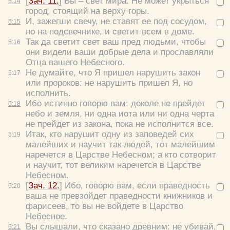
[
Зач. 11.
]
Вы – свет мира. Не может укрыться
5:
14
город, стоящий на верху горы.
И, зажегши свечу, не ставят ее под сосудом,
5:
15
но на подсвечнике, и светит всем в доме.
Так да светит свет ваш пред людьми, чтобы
5:
16
они видели ваши добрые дела и прославляли
Отца вашего Небесного.
Не думайте, что Я пришел нарушить закон
5:
17
или пророков: не нарушить пришел Я, но
исполнить.
Ибо истинно говорю вам: доколе не прейдет
5:
18
небо и земля, ни одна иота или ни одна черта
не прейдет из закона, пока не исполнится все.
Итак, кто нарушит одну из заповедей сих
5:
19
малейших и научит так людей, тот малейшим
наречется в Царстве Небесном; а кто сотворит
и научит, тот великим наречется в Царстве
Небесном.
[
Зач. 12.
]
Ибо, говорю вам, если праведность
5:
20
ваша не превзойдет праведности книжников и
фарисеев, то вы не войдете в Царство
Небесное.
Вы слышали, что сказано древним: не убивай,
5:
21