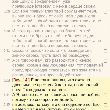
женщину с вожделением, уже
прелюбодействовал с нею в сердце своем.
Если же правый глаз твой соблазняет тебя,
5:
29
вырви его и брось от себя, ибо лучше для
тебя, чтобы погиб один из членов твоих, а не
все тело твое было ввержено в геенну.
Цвет:
И если правая твоя рука соблазняет тебя,
5:
30
отсеки ее и брось от себя, ибо лучше для
тебя, чтобы погиб один из членов твоих, а не
все тело твое было ввержено в геенну.
Сказано также, что если кто разведется с
5:
31
женою своею, пусть даст ей разводную.
Да
Хорошо
Нет
А Я говорю вам: кто разводится с женою
5:
32
Вход
Регистрация
своею, кроме вины любодеяния, тот подает ей
повод прелюбодействовать; и кто женится на
разведенной, тот прелюбодействует.
[
Зач. 14.
]
Еще слышали вы, что сказано
5:
33
древним: не преступай клятвы, но исполняй
пред Господом клятвы твои.
Удалить
Сохранить
А Я говорю вам: не клянись вовсе: ни небом,
5:
34
потому что оно престол Божий;
ни землею, потому что она подножие ног Его;
5:
35
ни Иерусалимом, потому что он город