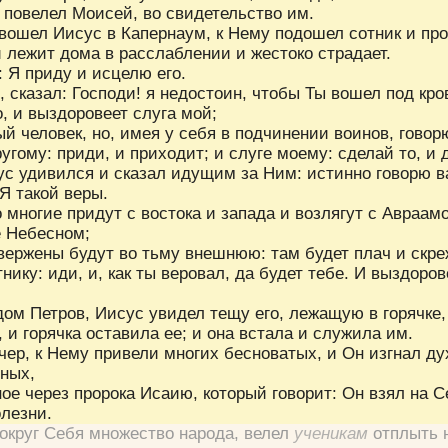
й повелел Моисей, во свидетельство им.
 вошел Иисус в Капернаум, к Нему подошел сотник и про
й лежит дома в расслаблении и жестоко страдает.
:
Я приду и исцелю его.
, сказал:
Господи! я недостоин, чтобы Ты вошел под кро
, и выздоровеет слуга мой;
ый человек, но, имея у себя в подчинении воинов, говор
ругому: приди, и приходит; и слуге моему: сделай то, и 
ус удивился и сказал идущим за Ним:
истинно говорю в
Я такой веры.
о многие придут с востока и запада и возлягут с Авраам
е Небесном;
вержены будут во тьму внешнюю: там будет плач и скре
тнику:
иди, и, как ты веровал, да будет тебе.
И выздорове
дом Петров, Иисус увидел тещу его, лежащую в горячке,
, и горячка оставила ее; и она встала и служила им.
ечер, к Нему привели многих бесноватых, и Он изгнал д
ных,
ное через пророка Исаию, который говорит:
Он взял на 
лезни.
округ Себя множество народа, велел
ученикам
отплыть 