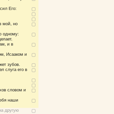
сил Его:
в мой, но
ю одному:
делает.
ам, и в
ом, Исааком и
жет зубов.
л слуга его в
ухов словом и
Себя наши
на другую