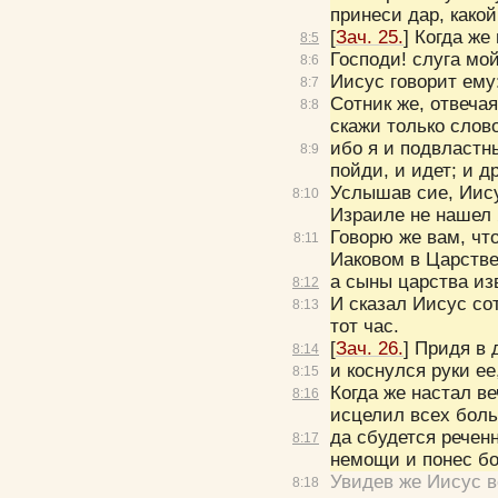
принеси дар, како
[
Зач. 25.
] Когда же
8:
5
Господи! слуга мо
8:
6
Иисус говорит ему
8:
7
Сотник же, отвечая
8:
8
скажи только слово
ибо я и подвластн
8:
9
пойди, и идет; и д
Услышав сие, Иис
8:
10
Израиле не нашел 
Говорю же вам, чт
8:
11
Иаковом в Царств
а сыны царства из
8:
12
И сказал Иисус со
8:
13
тот час.
[
Зач. 26.
] Придя в 
8:
14
и коснулся руки ее
8:
15
Когда же настал в
8:
16
исцелил всех боль
да сбудется речен
8:
17
немощи и понес бо
Увидев же Иисус в
8:
18