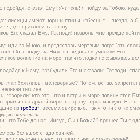
к, подойдя, сказал Ему:
Учитель! я пойду за Тобою, куда
Цвет:
ус:
лисицы имеют норы и птицы небесные – гнезда, а С
еет, где приклонить голову.
иков Его сказал Ему:
Господи! позволь мне прежде пойти
му:
иди за Мною, и предоставь мертвым погребать свои
Да
Хорошо
Нет
вошел Он в лодку, за Ним последовали ученики Его.
Вход
Регистрация
еликое волнение на море, так что лодка покрывалась во
 подойдя к Нему, разбудили Его и сказали:
Господи! спас
 вы
так
боязливы, маловерные?
Потом, встав, запретил 
 великая тишина.
Удалить
Сохранить
ь, говорили:
кто это, что и ветры и море повинуются Ем
Он прибыл на другой берег в страну Гергесинскую, Его в
едшие из
гробов
*, весьма свирепые, так что никто не см
щер, где погребали.
ли:
что Тебе до нас, Иисус, Сын Божий? пришел Ты сюд
с.
аслось большое стадо свиней.
го:
если выгонишь нас, то пошли нас в стадо свиней.