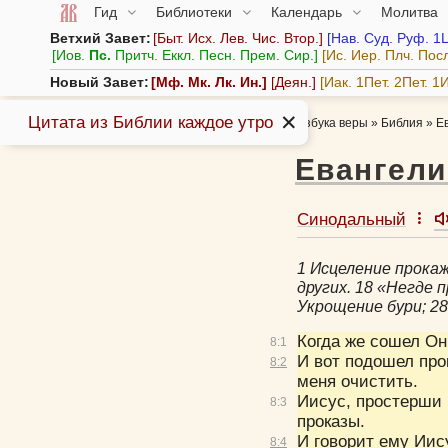
Гид
Библиотеки
Календарь
Молитва
Ветхий Завет:
Быт.
Исх.
Лев.
Чис.
Втор.
Нав.
Суд.
Руф.
1
Иов.
Пс.
Притч.
Еккл.
Песн.
Прем.
Сир.
Ис.
Иер.
Плч.
Пос
Новый Завет:
Мф.
Мк.
Лк.
Ин.
Деян.
Иак.
1Пет.
2Пет.
1И
✕
Цитата из Библии каждое утро
Азбука веры
»
Библия
»
Е
Евангели
Синодальный
1 Исцеление прокаж
других. 18 «Негде
Укрощение бури; 28
Когда же сошел Он
8:
1
И вот подошел про
8:
2
меня очистить.
Иисус, простерши р
8:
3
проказы.
И говорит ему Иис
8:
4