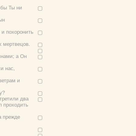
 бы Ты ни
ын
 и похоронить
х мертвецов.
лнами; а Он
и нас,
ветрам и
у?
стретили два
ел проходить
а прежде