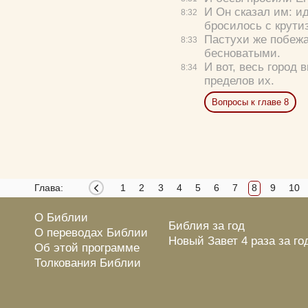
И Он сказал им:
ид
8:
32
бросилось с крутиз
Пастухи же побежал
8:
33
бесноватыми.
И вот, весь город 
8:
34
пределов их.
Вопросы к главе 8
Глава:
1
2
3
4
5
6
7
8
9
10
О Библии
Библия за год
О переводах Библии
Новый Завет 4 раза за го
Об этой программе
Толкования Библии