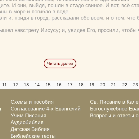
ите.
И они, выйдя, пошли в стадо свиное. И вот, всё ст
Прятать
Компактная
ны в море и погибло в воде.
и и, придя в город, рассказали обо всем, и о том, что 
вышел навстречу Иисусу; и, увидев Его, просили, чтобы
Читать далее
11
12
13
14
15
16
17
18
19
20
21
22
23
Схемы и пособия
Св. Писание в Кал
д
Согласование 4-х Евангелий
Богослужебное Ева
Учим Писания
Вопросы и ответы 
Аудиобиблия
Детская Библия
Библейские тесты