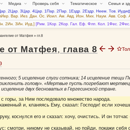
Медиа
Проверь себя
Тематическое
Семья и з
Цар.
2Цар.
3Цар.
4Цар.
1Пар.
2Пар.
1Ездр.
2Ездр.
Неем.
Тов.
Иудиф
лИер.
Вар.
Иез.
Дан.
Ос.
Иоил.
Ам.
Авд.
Ион.
Мих.
Наум.
Авв.
Соф.
н.
2Ин.
3Ин.
Иуд.
Рим.
1Кор.
2Кор.
Гал.
Еф.
Флп.
Кол.
1Фес.
2Фес
вангелие от Матфея
»
гл.8
е от Матфея
,
глава
8
Тол
енного; 5 исцеление слуги сотника; 14 исцеление тещи П
 приклонить голову». «Мертвые пусть погребают мертвец
 исцеление двух бесноватых в Гергесинской стране.
 с горы, за Ним последовало множество народа.
каженный и, кланяясь Ему, сказал:
Господи! если хочеш
уку, коснулся его и сказал:
хочу, очистись.
И он тотчас
ус:
смотри, никому не сказывай, но пойди, покажи себя