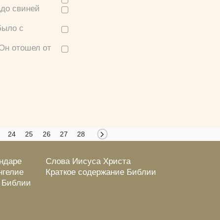
адо свиней
было с
 Он отошел от
24
25
26
27
28
ендаре
Слова Иисуса Христа
нгелие
Краткое содержание Библии
о Библии