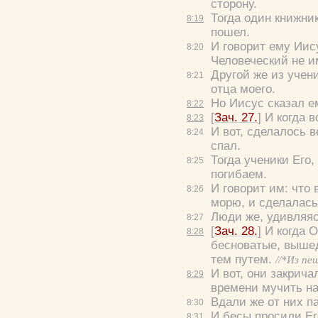
сторону.
Тогда один книжни
8:
19
пошел.
И говорит ему Иис
8:
20
Человеческий не им
Другой же из учен
8:
21
отца моего.
Но Иисус сказал е
8:
22
[
Зач. 27.
] И когда 
8:
23
И вот, сделалось в
8:
24
спал.
Тогда ученики Его,
8:
25
погибаем.
И говорит им:
что
8:
26
морю, и сделалась
Люди же, удивляяс
8:
27
[
Зач. 28.
] И когда 
8:
28
бесноватые, выш
тем путем.
//*Из пе
И вот, они закрича
8:
29
времени мучить на
Вдали же от них п
8:
30
И бесы просили Е
8:
31