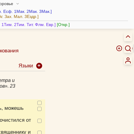
доровье
.
Есф.
1Мак.
2Мак.
3Мак.
Аг.
Зах.
Мал.
3Ездр.
.
1Тим.
2Тим.
Тит.
Флм.
Евр.
Откр.
кования
Феофилакт Болгарский, блж.
Языки
Толковая Библия А.П. Лопухина
Иероним Стридонский, блж.
етра и
Никифор (Феотокис), архиеп.
ов». 23
Михаил (Лузин), еп.
Иоанн Кронштадтский, прав.
Евфимий Зигабен
ь, можешь
Иоанн Бухарев, прот.
Олег Стеняев, протоиерей
 очистился от
Мефодий (Кульман), епископ
 священнику и
Троицкие листки (XIX в.)